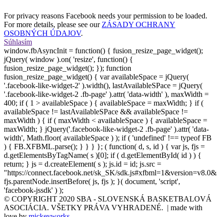
For privacy reasons Facebook needs your permission to be loaded.
For more details, please see our
ZÁSADY OCHRANY
OSOBNÝCH ÚDAJOV
.
Súhlasím
window.fbAsyncInit = function() { fusion_resize_page_widget();
jQuery( window ).on( 'resize', function() {
fusion_resize_page_widget(); }); function
fusion_resize_page_widget() { var availableSpace = jQuery(
'.facebook-like-widget-2' ).width(), lastAvailableSPace = jQuery(
'.facebook-like-widget-2 .fb-page' ).attr( 'data-width' ), maxWidth =
400; if ( 1 > availableSpace ) { availableSpace = maxWidth; } if (
availableSpace != lastAvailableSPace && availableSpace !=
maxWidth ) { if ( maxWidth < availableSpace ) { availableSpace =
maxWidth; } jQuery('.facebook-like-widget-2 .fb-page' ).attr( 'data-
width', Math.floor( availableSpace ) ); if ( 'undefined' !== typeof FB
) { FB.XFBML.parse(); } } } }; ( function( d, s, id ) { var js, fjs =
d.getElementsByTagName( s )[0]; if ( d.getElementById( id ) ) {
return; } js = d.createElement( s ); js.id = id; js.src =
"https://connect.facebook.net/sk_SK/sdk.js#xfbml=1&version=v8.0&
fjs.parentNode.insertBefore( js, fjs ); }( document, 'script',
'facebook-jssdk' ) );
© COPYRIGHT 2020 SBA - SLOVENSKÁ BASKETBALOVÁ
ASOCIÁCIA. VŠETKY PRÁVA VYHRADENÉ. | made with
love by
mickeyworks