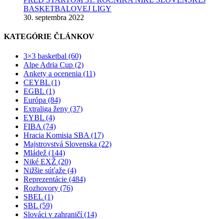
BASKETBALOVEJ LIGY
30. septembra 2022
KATEGÓRIE ČLÁNKOV
3×3 basketbal (60)
Alpe Adria Cup (2)
Ankety a ocenenia (11)
CEYBL (1)
EGBL (1)
Európa (84)
Extraliga ženy (37)
EYBL (4)
FIBA (74)
Hracia Komisia SBA (17)
Majstrovstvá Slovenska (22)
Mládež (144)
Niké EXŽ (20)
Nižšie súťaže (4)
Reprezentácie (484)
Rozhovory (76)
SBEL (1)
SBL (59)
Slováci v zahraničí (14)