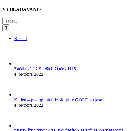
VYHĽADÁVANIE
Hľadať:
Recent
Začala súťaž Starších žiačok U15.
4. októbra 2022
Kadeti – postupujúci do skupiny GOLD sú jasní.
4. októbra 2022
PRED ŠTARTOM 31. ROČNÍKA NIKÉ SLOVENSKEJ