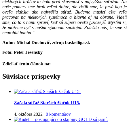
niektorých hráčov to bola prvá skúsenosť s najvyššou súťažou. Na
naše pomery sme hrali veľmi dobre, ale zistili sme, že prvá liga je
oveľa slabšia ako najvyššia súťaž. Budeme musieť ešte veľa
pracovať na niektorých systémoch a hlavne aj na obrane. Videli
sme, čo to s nami spraví, keď sú súperi oveľa fyzickejší. Myslím si,
že môžeme byť s našim výkonom spokojní. Potešilo nás, že sme si
neurobili hanbu.“
Autor: Michal Duchovič, zdroj: basketliga.sk
Foto: Peter Jesenský
Zdieľať tento článok na:
Facebook
Twitter
Súvisiace príspevky
Začala súťaž Starších žiačok U15.
4. októbra 2022
|
0 komentárov