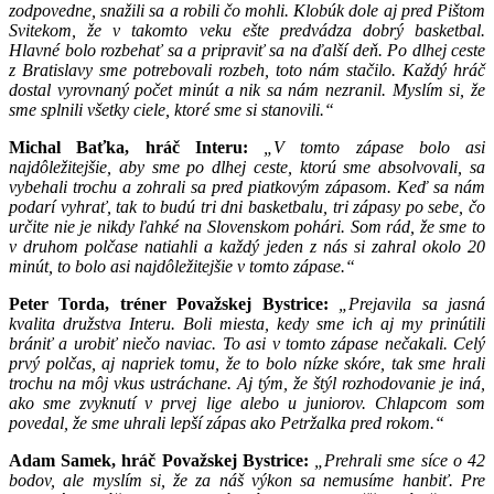
zodpovedne, snažili sa a robili čo mohli. Klobúk dole aj pred Pištom
Svitekom, že v takomto veku ešte predvádza dobrý basketbal.
Hlavné bolo rozbehať sa a pripraviť sa na ďalší deň. Po dlhej ceste
z Bratislavy sme potrebovali rozbeh, toto nám stačilo. Každý hráč
dostal vyrovnaný počet minút a nik sa nám nezranil. Myslím si, že
sme splnili všetky ciele, ktoré sme si stanovili.“
Michal Baťka, hráč Interu:
„V tomto zápase bolo asi
najdôležitejšie, aby sme po dlhej ceste, ktorú sme absolvovali, sa
vybehali trochu a zohrali sa pred piatkovým zápasom. Keď sa nám
podarí vyhrať, tak to budú tri dni basketbalu, tri zápasy po sebe, čo
určite nie je nikdy ľahké na Slovenskom pohári. Som rád, že sme to
v druhom polčase natiahli a každý jeden z nás si zahral okolo 20
minút, to bolo asi najdôležitejšie v tomto zápase.“
Peter Torda, tréner Považskej Bystrice:
„Prejavila sa jasná
kvalita družstva Interu. Boli miesta, kedy sme ich aj my prinútili
brániť a urobiť niečo naviac. To asi v tomto zápase nečakali. Celý
prvý polčas, aj napriek tomu, že to bolo nízke skóre, tak sme hrali
trochu na môj vkus ustráchane. Aj tým, že štýl rozhodovanie je iná,
ako sme zvyknutí v prvej lige alebo u juniorov. Chlapcom som
povedal, že sme uhrali lepší zápas ako Petržalka pred rokom.“
Adam Samek, hráč Považskej Bystrice:
„Prehrali sme síce o 42
bodov, ale myslím si, že za náš výkon sa nemusíme hanbiť. Pre