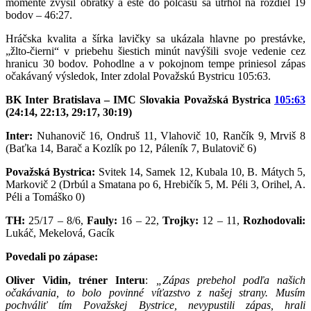
momente zvýšil obrátky a ešte do polčasu sa utrhol na rozdiel 19
bodov – 46:27.
Hráčska kvalita a šírka lavičky sa ukázala hlavne po prestávke,
„žlto-čierni“ v priebehu šiestich minút navýšili svoje vedenie cez
hranicu 30 bodov. Pohodlne a v pokojnom tempe priniesol zápas
očakávaný výsledok, Inter zdolal Považskú Bystricu 105:63.
BK Inter Bratislava – IMC Slovakia Považská Bystrica
105:63
(24:14, 22:13, 29:17, 30:19)
Inter:
Nuhanovič 16, Ondruš 11, Vlahovič 10, Rančík 9, Mrviš 8
(Baťka 14, Barač a Kozlík po 12, Páleník 7, Bulatovič 6)
Považská Bystrica:
Svitek 14, Samek 12, Kubala 10, B. Mátych 5,
Markovič 2 (Drbúl a Smatana po 6, Hrebičík 5, M. Péli 3, Orihel, A.
Péli a Tomáško 0)
TH:
25/17 – 8/6,
Fauly:
16 – 22,
Trojky:
12 – 11,
Rozhodovali:
Lukáč, Mekelová, Gacík
Povedali po zápase:
Oliver Vidin, tréner Interu
:
„Zápas prebehol podľa našich
očakávania, to bolo povinné víťazstvo z našej strany. Musím
pochváliť tím Považskej Bystrice, nevypustili zápas, hrali