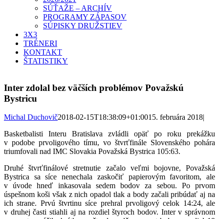
SÚŤAŽE – ARCHÍV
PROGRAMY ZÁPASOV
SÚPISKY DRUŽSTIEV
3X3
TRÉNERI
KONTAKT
ŠTATISTIKY
Inter zdolal bez väčších problémov Považskú
Bystricu
Michal Duchovič
2018-02-15T18:38:09+01:00
15. februára 2018
|
Basketbalisti Interu Bratislava zvládli opäť po roku prekážku
v podobe prvoligového tímu, vo štvrťfinále Slovenského pohára
triumfovali nad IMC Slovakia Považská Bystrica 105:63.
Druhé štvrťfinálové stretnutie začalo veľmi bojovne, Považská
Bystrica sa síce nenechala zaskočiť papierovým favoritom, ale
v úvode hneď inkasovala sedem bodov za sebou. Po prvom
úspešnom koši však z nich opadol tlak a body začali pribúdať aj na
ich strane. Prvú štvrtinu síce prehral prvoligový celok 14:24, ale
v druhej časti stiahli aj na rozdiel štyroch bodov. Inter v správnom