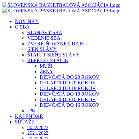
Skip
to
content
NOVINKY
O SBA
STANOVY SBA
VEDENIE SBA
ZVEREJŇOVANÉ ÚDAJE
SIEŇ SLÁVY
ŠTATÚT SIENE SLÁVY
REPREZENTÁCIE
MUŽI
ŽENY
DIEVČATÁ DO 20 ROKOV
CHLAPCI DO 20 ROKOV
CHLAPCI DO 18 ROKOV
DIEVČATÁ DO 18 ROKOV
CHLAPCI DO 16 ROKOV
DIEVČATÁ DO 16 ROKOV
2 %
KALENDÁR
SÚŤAŽE
2022/2023
2021/2022
2020/2021