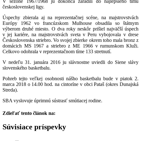
V sezóne 1967/1968 ju dokonca zaradili do najlepšieho tímu
československej ligy.
Úspechy zbierala aj na reprezentačnej scéne, na majstrovstvách
Európy 1962 vo francúzskom Mulhouse obsadila so štátnym
výberom druhé miesto. O dva roky neskôr prišiel najväčší úspech
v jej kariére, na majstrovstvách sveta v Peru vybojovala v drese
Československa striebro. Vo svojej zbierke okrem toho mala bronz z
domácich MS 1967 a striebro z ME 1966 v rumunskom Kluži.
Celkovo odohrala v reprezentačnom tíme 133 stretnutí.
V nedeľu 31. januára 2016 ju slávnostne uviedli do Siene slávy
slovenského basketbalu.
Pohreb tejto veľkej osobnosti nášho basketbalu bude v piatok 2.
marca 2018 o 14.00 hod. na cintoríne v obci Pataš (okres Dunajská
Streda).
SBA vyslovuje úprimnú sústrasť smútiacej rodine.
Zdieľať tento článok na:
Facebook
Twitter
Súvisiace príspevky