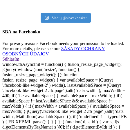
Sleduj @slovakbasket
SBA na Facebooku
For privacy reasons Facebook needs your permission to be loaded.
For more details, please see our
ZÁSADY OCHRANY
OSOBNÝCH ÚDAJOV
.
Súhlasím
window.fbAsyncInit = function() { fusion_resize_page_widget();
jQuery( window ).on( 'resize', function() {
fusion_resize_page_widget(); }); function
fusion_resize_page_widget() { var availableSpace = jQuery(
'.facebook-like-widget-2' ).width(), lastAvailableSPace = jQuery(
'.facebook-like-widget-2 .fb-page' ).attr( 'data-width' ), maxWidth =
400; if ( 1 > availableSpace ) { availableSpace = maxWidth; } if (
availableSpace != lastAvailableSPace && availableSpace !=
maxWidth ) { if ( maxWidth < availableSpace ) { availableSpace =
maxWidth; } jQuery('.facebook-like-widget-2 .fb-page' ).attr( 'data-
width', Math.floor( availableSpace ) ); if ( 'undefined' !== typeof FB
) { FB.XFBML.parse(); } } } }; ( function( d, s, id ) { var js, fjs =
d.getElementsByTagName( s )[0]; if ( d.getElementById( id ) ) {