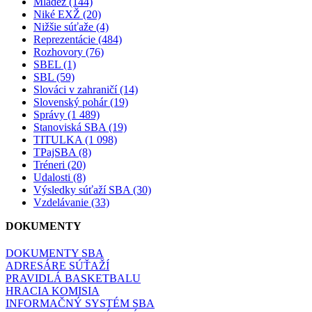
Mládež (144)
Niké EXŽ (20)
Nižšie súťaže (4)
Reprezentácie (484)
Rozhovory (76)
SBEL (1)
SBL (59)
Slováci v zahraničí (14)
Slovenský pohár (19)
Správy (1 489)
Stanoviská SBA (19)
TITULKA (1 098)
TPajSBA (8)
Tréneri (20)
Udalosti (8)
Výsledky súťaží SBA (30)
Vzdelávanie (33)
DOKUMENTY
DOKUMENTY SBA
ADRESÁRE SÚŤAŽÍ
PRAVIDLÁ BASKETBALU
HRACIA KOMISIA
INFORMAČNÝ SYSTÉM SBA