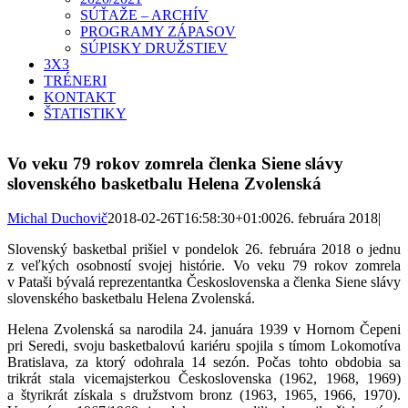
SÚŤAŽE – ARCHÍV
PROGRAMY ZÁPASOV
SÚPISKY DRUŽSTIEV
3X3
TRÉNERI
KONTAKT
ŠTATISTIKY
Vo veku 79 rokov zomrela členka Siene slávy
slovenského basketbalu Helena Zvolenská
Michal Duchovič
2018-02-26T16:58:30+01:00
26. februára 2018
|
Slovenský basketbal pri
šiel v pondelok 26. februára 2018 o jednu
z veľkých osobností svojej histórie. Vo veku 79 rokov zomrela
v Pataši bývalá reprezentantka Československa a členka Siene slávy
slovenského basketbalu Helena Zvolenská.
Helena Zvolenská sa narodila 24. januára 1939 v Hornom Čepeni
pri Seredi, svoju basketbalovú kariéru spojila s tímom Lokomotíva
Bratislava, za ktorý odohrala 14 sezón. Počas tohto obdobia sa
trikrát stala vicemajsterkou Československa (1962, 1968, 1969)
a štyrikrát získala s družstvom bronz (1963, 1965, 1966, 1970).