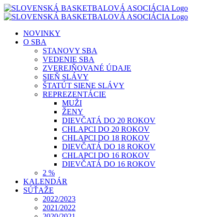
Skip
to
content
NOVINKY
O SBA
STANOVY SBA
VEDENIE SBA
ZVEREJŇOVANÉ ÚDAJE
SIEŇ SLÁVY
ŠTATÚT SIENE SLÁVY
REPREZENTÁCIE
MUŽI
ŽENY
DIEVČATÁ DO 20 ROKOV
CHLAPCI DO 20 ROKOV
CHLAPCI DO 18 ROKOV
DIEVČATÁ DO 18 ROKOV
CHLAPCI DO 16 ROKOV
DIEVČATÁ DO 16 ROKOV
2 %
KALENDÁR
SÚŤAŽE
2022/2023
2021/2022
2020/2021