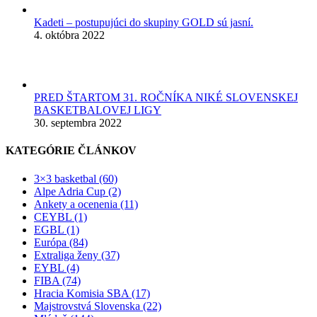
Kadeti – postupujúci do skupiny GOLD sú jasní.
4. októbra 2022
PRED ŠTARTOM 31. ROČNÍKA NIKÉ SLOVENSKEJ
BASKETBALOVEJ LIGY
30. septembra 2022
KATEGÓRIE ČLÁNKOV
3×3 basketbal (60)
Alpe Adria Cup (2)
Ankety a ocenenia (11)
CEYBL (1)
EGBL (1)
Európa (84)
Extraliga ženy (37)
EYBL (4)
FIBA (74)
Hracia Komisia SBA (17)
Majstrovstvá Slovenska (22)