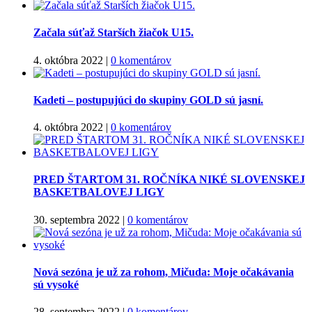
Začala súťaž Starších žiačok U15.
4. októbra 2022
|
0 komentárov
Kadeti – postupujúci do skupiny GOLD sú jasní.
4. októbra 2022
|
0 komentárov
PRED ŠTARTOM 31. ROČNÍKA NIKÉ SLOVENSKEJ
BASKETBALOVEJ LIGY
30. septembra 2022
|
0 komentárov
Nová sezóna je už za rohom, Mičuda: Moje očakávania
sú vysoké
28. septembra 2022
|
0 komentárov