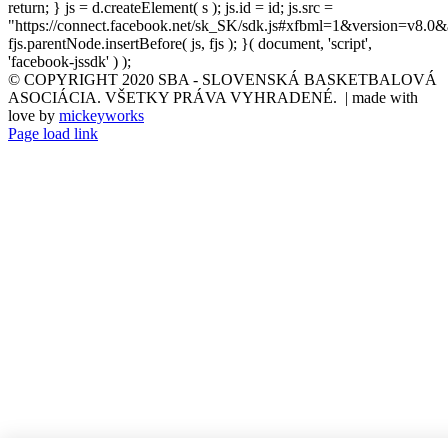
return; } js = d.createElement( s ); js.id = id; js.src =
"https://connect.facebook.net/sk_SK/sdk.js#xfbml=1&version=v8.0&
fjs.parentNode.insertBefore( js, fjs ); }( document, 'script',
'facebook-jssdk' ) );
© COPYRIGHT 2020 SBA - SLOVENSKÁ BASKETBALOVÁ
ASOCIÁCIA. VŠETKY PRÁVA VYHRADENÉ. | made with
love by
mickeyworks
Page load link
Go
to
Top