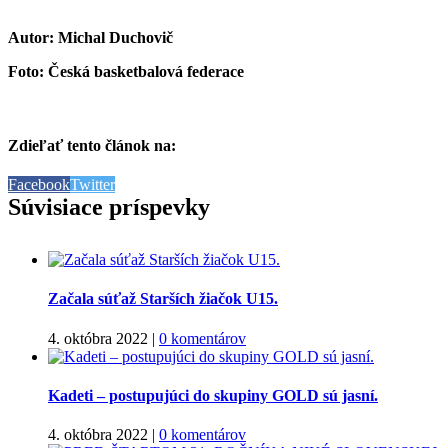
Autor: Michal Duchovič
Foto: Česká basketbalová federace
Zdieľať tento článok na:
Facebook
Twitter
Súvisiace príspevky
Začala súťaž Starších žiačok U15.
4. októbra 2022
|
0 komentárov
Kadeti – postupujúci do skupiny GOLD sú jasní.
4. októbra 2022
|
0 komentárov