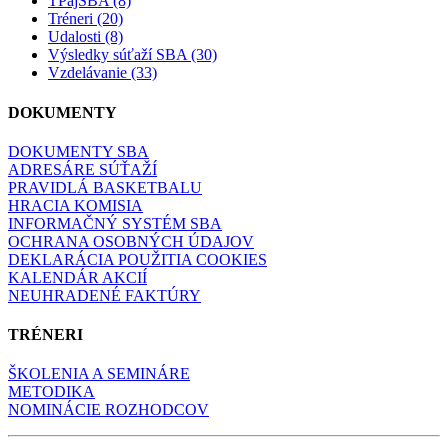
TPajSBA (8)
Tréneri (20)
Udalosti (8)
Výsledky súťaží SBA (30)
Vzdelávanie (33)
DOKUMENTY
DOKUMENTY SBA
ADRESÁRE SÚŤAŽÍ
PRAVIDLÁ BASKETBALU
HRACIA KOMISIA
INFORMAČNÝ SYSTÉM SBA
OCHRANA OSOBNÝCH ÚDAJOV
DEKLARÁCIA POUŽITIA COOKIES
KALENDÁR AKCIÍ
NEUHRADENÉ FAKTÚRY
TRÉNERI
ŠKOLENIA A SEMINÁRE
METODIKA
NOMINÁCIE ROZHODCOV