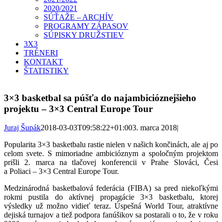
2020/2021
SÚŤAŽE – ARCHÍV
PROGRAMY ZÁPASOV
SÚPISKY DRUŽSTIEV
3X3
TRÉNERI
KONTAKT
ŠTATISTIKY
3×3 basketbal sa púšťa do najambicióznejšieho
projektu – 3×3 Central Europe Tour
Juraj Šupák
2018-03-03T09:58:22+01:00
3. marca 2018
|
Popularita 3×3 basketbalu rastie nielen v našich končinách, ale aj po
celom svete. S mimoriadne ambicióznym a spoločným projektom
prišli 2. marca na tlačovej konferencii v Prahe Slováci, Česi
a Poliaci – 3×3 Central Europe Tour.
Medzinárodná basketbalová federácia (FIBA) sa pred niekoľkými
rokmi pustila do aktívnej propagácie 3×3 basketbalu, ktorej
výsledky už možno vidieť teraz. Úspešná World Tour, atraktívne
dejiská turnajov a tiež podpora fanúšikov sa postarali o to, že v roku