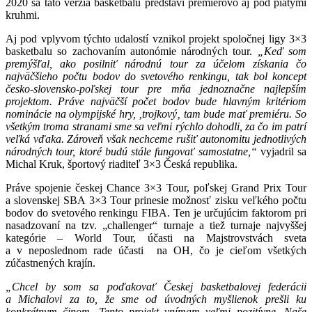
2020 sa táto verzia basketbalu predstaví premiérovo aj pod piatymi
kruhmi.
Aj pod vplyvom týchto udalostí vznikol projekt spoločnej ligy 3×3
basketbalu so zachovaním autonómie národných tour.
„Keď som
premýšľal, ako posilniť národnú tour za účelom získania čo
najväčšieho počtu bodov do svetového renkingu, tak bol koncept
česko-slovensko-poľskej tour pre mňa jednoznačne najlepším
projektom. Práve najväčší počet bodov bude hlavným kritériom
nominácie na olympijské hry,
‚trojkový
‚ tam bude mať premiéru. So
všetkým troma stranami sme sa veľmi rýchlo dohodli, za čo im patrí
veľká vďaka.
Zároveň však nechceme rušiť autonomitu jednotlivých
národných tour, ktoré budú stále fungovať samostatne,“
vyjadril sa
Michal Kruk, športový riaditeľ 3×3 Česká republika.
Práve spojenie českej Chance 3×3 Tour, poľskej Grand Prix Tour
a slovenskej SBA 3×3 Tour prinesie možnosť zisku veľkého počtu
bodov do svetového renkingu FIBA. Ten je určujúcim faktorom pri
nasadzovaní na tzv. „challenger“ turnaje a tiež turnaje najvyššej
kategórie – World Tour, účasti na Majstrovstvách sveta
a v neposlednom rade účasti na OH, čo je cieľom všetkých
zúčastnených krajín.
„Chcel by som sa poďakovať Českej basketbalovej federácii
a Michalovi za to, že sme od úvodných myšlienok prešli ku
konkrétnym činom. Tento projekt vnímam veľmi pozitívne. Naše