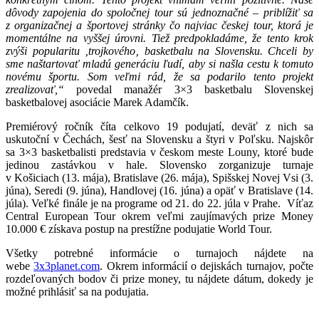
dôvody zapojenia do spoločnej tour sú jednoznačné – priblížiť sa
z organizačnej a športovej stránky čo najviac českej tour, ktorá je
momentálne na vyššej úrovni. Tiež predpokladáme, že tento krok
zvýši popularitu
‚trojkového
‚ basketbalu na Slovensku. Chceli by
sme naštartovať mladú generáciu ľudí, aby si našla cestu k tomuto
novému športu. Som veľmi rád, že sa podarilo tento projekt
zrealizovať,“
povedal manažér 3×3 basketbalu Slovenskej
basketbalovej asociácie Marek Adamčík.
Premiérový ročník číta celkovo 19 podujatí, deväť z nich sa
uskutoční v Čechách, šesť na Slovensku a štyri v Poľsku. Najskôr
sa 3×3 basketbalisti predstavia v českom meste Louny, ktoré bude
jedinou zastávkou v hale. Slovensko zorganizuje turnaje
v Košiciach (13. mája), Bratislave (26. mája), Spišskej Novej Vsi (3.
júna), Seredi (9. júna), Handlovej (16. júna) a opäť v Bratislave (14.
júla). Veľké finále je na programe od 21. do 22. júla v Prahe. Víťaz
Central European Tour okrem veľmi zaujímavých prize Money
10.000 € získava postup na prestížne podujatie World Tour.
Všetky potrebné informácie o turnajoch nájdete na
webe
3x3planet.com
. Okrem informácií o dejiskách turnajov, počte
rozdeľovaných bodov či prize money, tu nájdete dátum, dokedy je
možné prihlásiť sa na podujatia.