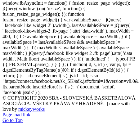
window.fbAsyncInit = function() { fusion_resize_page_widget();
jQuery( window ).on( 'resize', function() {
fusion_resize_page_widget(); }); function
fusion_resize_page_widget() { var availableSpace = jQuery(
'.facebook-like-widget-2' ).width(), lastAvailableSPace = jQuery(
'.facebook-like-widget-2 .fb-page' ).attr( 'data-width' ), maxWidth =
400; if ( 1 > availableSpace ) { availableSpace = maxWidth; } if (
availableSpace != lastAvailableSPace && availableSpace !=
maxWidth ) { if ( maxWidth < availableSpace ) { availableSpace =
maxWidth; } jQuery('.facebook-like-widget-2 .fb-page' ).attr( 'data-
width', Math.floor( availableSpace ) ); if ( 'undefined' !== typeof FB
) { FB.XFBML.parse(); } } } }; ( function( d, s, id ) { var js, fjs =
d.getElementsByTagName( s )[0]; if ( d.getElementById( id ) ) {
return; } js = d.createElement( s ); js.id = id; js.src =
"https://connect.facebook.net/sk_SK/sdk.js#xfbml=1&version=v8.0&
fjs.parentNode.insertBefore( js, fjs ); }( document, 'script',
'facebook-jssdk' ) );
© COPYRIGHT 2020 SBA - SLOVENSKÁ BASKETBALOVÁ
ASOCIÁCIA. VŠETKY PRÁVA VYHRADENÉ. | made with
love by
mickeyworks
Page load link
Go to Top