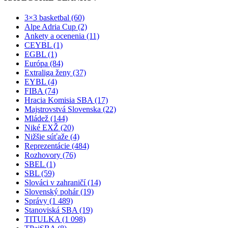
3×3 basketbal (60)
Alpe Adria Cup (2)
Ankety a ocenenia (11)
CEYBL (1)
EGBL (1)
Európa (84)
Extraliga ženy (37)
EYBL (4)
FIBA (74)
Hracia Komisia SBA (17)
Majstrovstvá Slovenska (22)
Mládež (144)
Niké EXŽ (20)
Nižšie súťaže (4)
Reprezentácie (484)
Rozhovory (76)
SBEL (1)
SBL (59)
Slováci v zahraničí (14)
Slovenský pohár (19)
Správy (1 489)
Stanoviská SBA (19)
TITULKA (1 098)