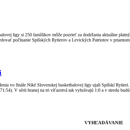
balovej ligy si 250 fanúšikov môže pozrieť za dodržania aktuálne plat
sledovať počínanie Spišských Rytierov a Levických Patriotov v priamo
i
nia vo finále Niké Slovenskej basketbalovej ligy ujali Spišskí Rytieri
1:54). V sérii hranej na tri víťazstvá tak vyhrávajú 1:0 a v stredu bud
VYHĽADÁVANIE