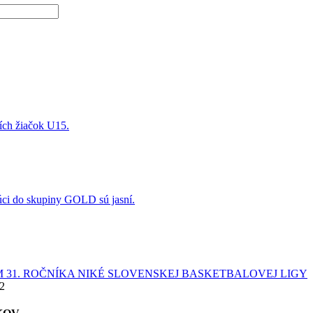
ších žiačok U15.
úci do skupiny GOLD sú jasní.
 31. ROČNÍKA NIKÉ SLOVENSKEJ BASKETBALOVEJ LIGY
22