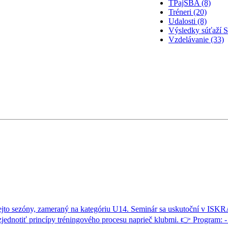
TPajSBA (8)
Tréneri (20)
Udalosti (8)
Výsledky súťaží 
Vzdelávanie (33)