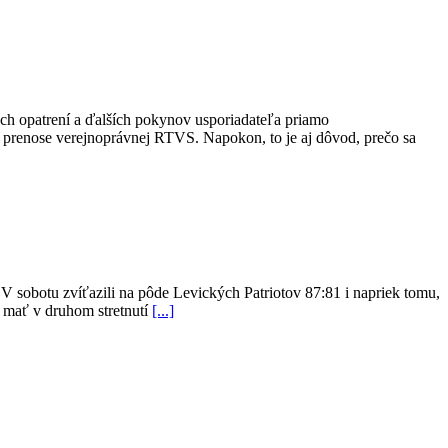
ných opatrení a ďalších pokynov usporiadateľa priamo
m prenose verejnoprávnej RTVS. Napokon, to je aj dôvod, prečo sa
. V sobotu zvíťazili na pôde Levických Patriotov 87:81 i napriek tomu,
ú mať v druhom stretnutí
[...]