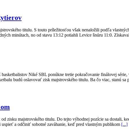
Rytierov
strovského titulu. S touto príležitosťou však nenaložili podľa vlastnýc
dných minútach, no od stavu 13:12 potiahli Levice šnúru 11:0. Získavali
sketbalistov Niké SBL ponúkne tretie pokračovanie finálovej série, v
sketbalu budú oslavovať zisk majstrovského titulu. Ba čo viac, stanú s
ulom
od zisku majstrovského titulu. Do tejto výhodnej pozície sa dostali, ke
celi uspieť a odčiniť sobotné zaváhanie, keď pred vlastným publikom
[...]