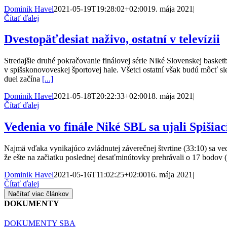
Dominik Havel
2021-05-19T19:28:02+02:00
19. mája 2021
|
Čítať ďalej
Dvestopäťdesiat naživo, ostatní v televízii
Stredajšie druhé pokračovanie finálovej série Niké Slovenskej basket
v spišskonovoveskej športovej hale. Všetci ostatní však budú môcť 
duel začína
[...]
Dominik Havel
2021-05-18T20:22:33+02:00
18. mája 2021
|
Čítať ďalej
Vedenia vo finále Niké SBL sa ujali Spišiac
Najmä vďaka vynikajúco zvládnutej záverečnej štvrtine (33:10) sa vede
že ešte na začiatku poslednej desaťminútovky prehrávali o 17 bodov (7
Dominik Havel
2021-05-16T11:02:25+02:00
16. mája 2021
|
Čítať ďalej
Načítať viac článkov
DOKUMENTY
DOKUMENTY SBA