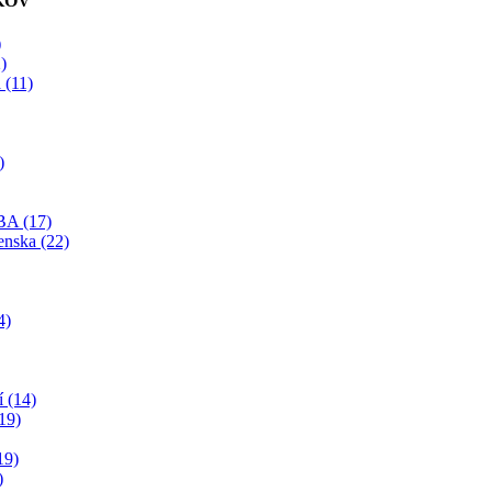
KOV
)
)
 (11)
)
BA (17)
enska (22)
4)
í (14)
19)
19)
)