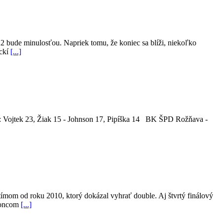
2 bude minulosťou. Napriek tomu, že koniec sa blíži, niekoľko
ickí
[...]
jtek 23, Žiak 15 - Johnson 17, Pipíška 14 BK ŠPD Rožňava -
 tímom od roku 2010, ktorý dokázal vyhrať double. Aj štvrtý finálový
 koncom
[...]