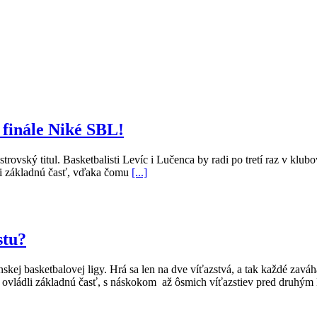
a finále Niké SBL!
vský titul. Basketbalisti Levíc i Lučenca by radi po tretí raz v klubov
ioti základnú časť, vďaka čomu
[...]
stu?
nskej basketbalovej ligy. Hrá sa len na dve víťazstvá, a tak každé zavá
nne ovládli základnú časť, s náskokom až ôsmich víťazstiev pred dru