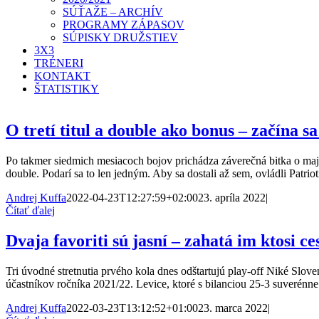
SÚŤAŽE – ARCHÍV
PROGRAMY ZÁPASOV
SÚPISKY DRUŽSTIEV
3X3
TRÉNERI
KONTAKT
ŠTATISTIKY
O tretí titul a double ako bonus – začína s
Po takmer siedmich mesiacoch bojov prichádza záverečná bitka o majstro
double. Podarí sa to len jedným. Aby sa dostali až sem, ovládli Patr
Andrej Kuffa
2022-04-23T12:27:59+02:00
23. apríla 2022
|
Čítať ďalej
Dvaja favoriti sú jasní – zahatá im ktosi ce
Tri úvodné stretnutia prvého kola dnes odštartujú play-off Niké Slove
účastníkov ročníka 2021/22. Levice, ktoré s bilanciou 25-3 suveré
Andrej Kuffa
2022-03-23T13:12:52+01:00
23. marca 2022
|