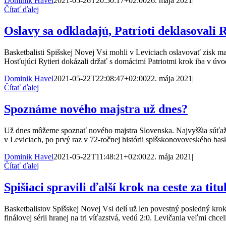
Dominik Havel
2021-05-26T20:50:17+02:00
26. mája 2021
|
Čítať ďalej
Oslavy sa odkladajú, Patrioti deklasovali 
Basketbalisti Spišskej Novej Vsi mohli v Leviciach oslavovať zisk maj
Hosťujúci Rytieri dokázali držať s domácimi Patriotmi krok iba v úvo
Dominik Havel
2021-05-22T22:08:47+02:00
22. mája 2021
|
Čítať ďalej
Spoznáme nového majstra už dnes?
Už dnes môžeme spoznať nového majstra Slovenska. Najvyššia súťaž ba
v Leviciach, po prvý raz v 72-ročnej histórii spišskonovoveského ba
Dominik Havel
2021-05-22T11:48:21+02:00
22. mája 2021
|
Čítať ďalej
Spišiaci spravili ďalší krok na ceste za tit
Basketbalistov Spišskej Novej Vsi delí už len povestný posledný krok 
finálovej sérii hranej na tri víťazstvá, vedú 2:0. Levičania veľmi ch