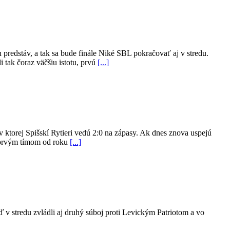
h predstáv, a tak sa bude finále Niké SBL pokračovať aj v stredu.
 tak čoraz väčšiu istotu, prvú
[...]
 ktorej Spišskí Rytieri vedú 2:0 na zápasy. Ak dnes znova uspejú
a prvým tímom od roku
[...]
ď v stredu zvládli aj druhý súboj proti Levickým Patriotom a vo