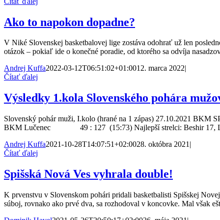
Čítať ďalej
Ako to napokon dopadne?
V Niké Slovenskej basketbalovej lige zostáva odohrať už len posledn
otázok – pokiaľ ide o konečné poradie, od ktorého sa odvíja nasadz
Andrej Kuffa
2022-03-12T06:51:02+01:00
12. marca 2022
|
Čítať ďalej
Výsledky 1.kola Slovenského pohára mužo
Slovenský pohár muži, I.kolo (hrané na 1 zápas) 27.10.2021 B
BKM Lučenec 49 : 127 (15:73) Najlepší strelci: Beshir 17, 
Andrej Kuffa
2021-10-28T14:07:51+02:00
28. októbra 2021
|
Čítať ďalej
Spišská Nová Ves vyhrala double!
K prvenstvu v Slovenskom pohári pridali basketbalisti Spišskej Novej 
súboj, rovnako ako prvé dva, sa rozhodoval v koncovke. Mal však eš