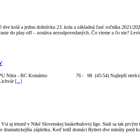
é dve kolá a jednu dohrávku 23. kola a základná časť ročníka 2021/202
ovanie do play-off – zostáva nezodpovedaných. Čo vieme a čo nie? Lev
v
KM SPU Nitra - BC Komárno 76 : 98 (45:54) Najlepší strelci: Vo
Lichvár
[...]
Vsi aj triumf v Niké Slovenskej basketbalovej lige. Stali sa tak prvým
te dramatickejšiu zápletku. Keď totiž domáci Rytieri dve minúty pred