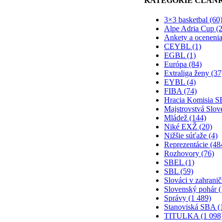
KATEGÓRIE ČLÁN
3×3 basketbal (60
Alpe Adria Cup (2
Ankety a ocenenia
CEYBL (1)
EGBL (1)
Európa (84)
Extraliga ženy (37
EYBL (4)
FIBA (74)
Hracia Komisia S
Majstrovstvá Slov
Mládež (144)
Niké EXŽ (20)
Nižšie súťaže (4)
Reprezentácie (48
Rozhovory (76)
SBEL (1)
SBL (59)
Slováci v zahranič
Slovenský pohár (
Správy (1 489)
Stanoviská SBA (
TITULKA (1 098