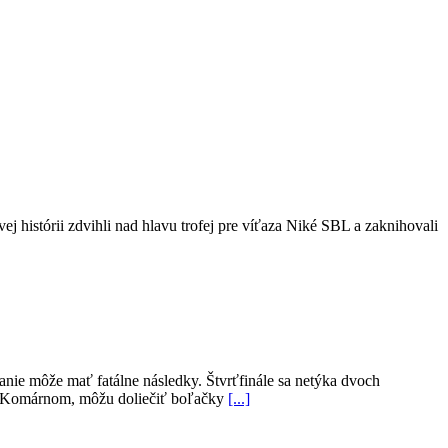
ej histórii zdvihli nad hlavu trofej pre víťaza Niké SBL a zaknihovali
hanie môže mať fatálne následky. Štvrťfinále sa netýka dvoch
hým Komárnom, môžu doliečiť boľačky
[...]