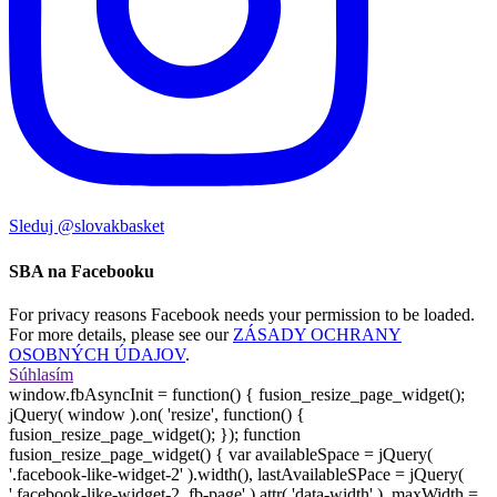
Sleduj @slovakbasket
SBA na Facebooku
For privacy reasons Facebook needs your permission to be loaded.
For more details, please see our
ZÁSADY OCHRANY
OSOBNÝCH ÚDAJOV
.
Súhlasím
window.fbAsyncInit = function() { fusion_resize_page_widget();
jQuery( window ).on( 'resize', function() {
fusion_resize_page_widget(); }); function
fusion_resize_page_widget() { var availableSpace = jQuery(
'.facebook-like-widget-2' ).width(), lastAvailableSPace = jQuery(
'.facebook-like-widget-2 .fb-page' ).attr( 'data-width' ), maxWidth =