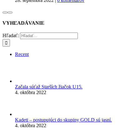
28. septembra 2022
|
0 komentárov
VYHĽADÁVANIE
Hľadať:
Recent
Začala súťaž Starších žiačok U15.
4. októbra 2022
Kadeti – postupujúci do skupiny GOLD sú jasní.
4. októbra 2022