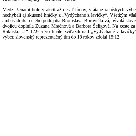
Medzi ženami bolo v akcii až desať tímov, vrátane rakúskych výber
nechýbali aj skúsené hráčky z „Vydýchané z lavičky“. Všetkým však
ambasádorka celého podujatia Bronislava Borovičková, bývalá slov
dvojicu doplnila Zuzana Mračnová a Barbora Šeligová. Na ceste za t
Rakúsko „1“ 12:9 a vo finále zvíťazili nad „Vydýchané z lavičky
výber, slovenský reprezentačný tím do 18 rokov zdolal 15:12.