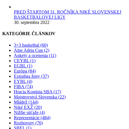
PRED ŠTARTOM 31. ROČNÍKA NIKÉ SLOVENSKEJ
BASKETBALOVEJ LIGY
30. septembra 2022
KATEGÓRIE ČLÁNKOV
3×3 basketbal (60)
Alpe Adria Cup (2)
Ankety a ocenenia (11)
CEYBL (1)
EGBL (1)
Európa (84)
Extraliga ženy (37)
EYBL (4)
FIBA (74)
Hracia Komisia SBA (17)
Majstrovstvá Slovenska (22)
Mládež (144)
Niké EXŽ (20)
Nižšie súťaže (4)
Reprezentácie (484)
Rozhovory (76)
SBEL (1)