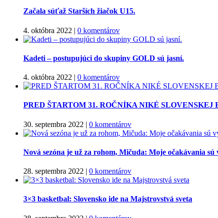
Začala súťaž Starších žiačok U15.
4. októbra 2022
|
0 komentárov
Kadeti – postupujúci do skupiny GOLD sú jasní.
4. októbra 2022
|
0 komentárov
PRED ŠTARTOM 31. ROČNÍKA NIKÉ SLOVENSKEJ
30. septembra 2022
|
0 komentárov
Nová sezóna je už za rohom, Mičuda: Moje očakávania sú 
28. septembra 2022
|
0 komentárov
3×3 basketbal: Slovensko ide na Majstrovstvá sveta