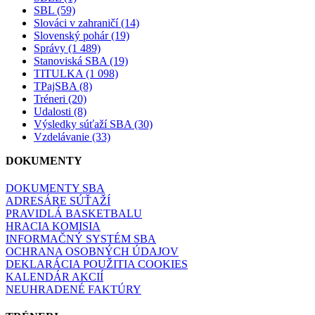
SBL (59)
Slováci v zahraničí (14)
Slovenský pohár (19)
Správy (1 489)
Stanoviská SBA (19)
TITULKA (1 098)
TPajSBA (8)
Tréneri (20)
Udalosti (8)
Výsledky súťaží SBA (30)
Vzdelávanie (33)
DOKUMENTY
DOKUMENTY SBA
ADRESÁRE SÚŤAŽÍ
PRAVIDLÁ BASKETBALU
HRACIA KOMISIA
INFORMAČNÝ SYSTÉM SBA
OCHRANA OSOBNÝCH ÚDAJOV
DEKLARÁCIA POUŽITIA COOKIES
KALENDÁR AKCIÍ
NEUHRADENÉ FAKTÚRY