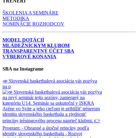
TRÉNERI
ŠKOLENIA A SEMINÁRE
METODIKA
NOMINÁCIE ROZHODCOV
MODEL DOTÁCIÍ
MLÁDEŽNÍCKYM KLUBOM
TRANSPARENTNÝ ÚČET SBA
VÝBEROVÉ KONANIA
SBA na Instagrame
📣 Slovenská basketbalová asociácia vás pozýva
na p