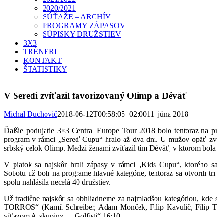
2020/2021
SÚŤAŽE – ARCHÍV
PROGRAMY ZÁPASOV
SÚPISKY DRUŽSTIEV
3X3
TRÉNERI
KONTAKT
ŠTATISTIKY
V Seredi zvíťazil favorizovaný Olimp a Déväť
Michal Duchovič
2018-06-12T00:58:05+02:00
11. júna 2018
|
Ďalšie podujatie 3×3 Central Europe Tour 2018 bolo tentoraz na p
program v rámci „Sereď Cupu“ hralo až dva dni. U mužov opäť zvíťa
srbský celok Olimp. Medzi ženami zvíťazil tím Déväť, v ktorom bola
V piatok sa najskôr hrali zápasy v rámci „Kids Cupu“, ktorého sa 
Sobotu už boli na programe hlavné kategórie, tentoraz sa otvorili tr
spolu nahlásila necelá 40 družstiev.
Už tradične najskôr sa obhliadneme za najmladšou kategóriou, kde 
TORROS“ (Kamil Schreiber, Adam Monček, Filip Kavulič, Filip Tchú
víťazom A-skupiny – „Golfisti“ 16:10.