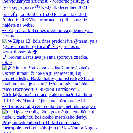
👀 Zápas 12. kola dnes predohráva @team_ya a
@slavi
🏀 Slovan Bratislava je silná športová značka.
Okre
👀 Tipos extraliga žien pokračuje netradične aj v n