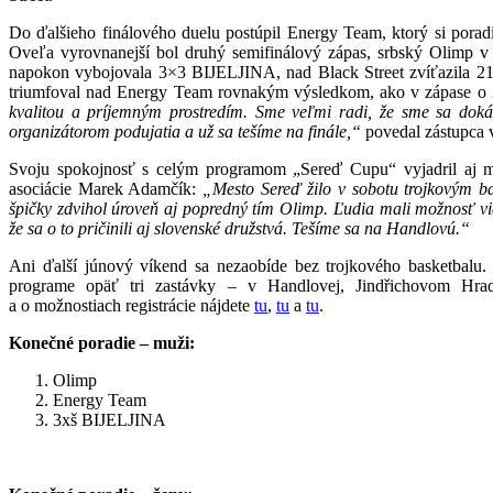
Do ďalšieho finálového duelu postúpil Energy Team, ktorý si por
Oveľa vyrovnanejší bol druhý semifinálový zápas, srbský Olimp v ň
napokon vybojovala 3×3 BIJELJINA, nad Black Street zvíťazila 21:1
triumfoval nad Energy Team rovnakým výsledkom, ako v zápase o 
kvalitou a príjemným prostredím. Sme veľmi radi, že sme sa doká
organizátorom podujatia a už sa tešíme na finále,“
povedal zástupca 
Svoju spokojnosť s celým programom „Sereď Cupu“ vyjadril aj ma
asociácie Marek Adamčík:
„Mesto Sereď žilo v sobotu trojkovým ba
špičky zdvihol úroveň aj popredný tím Olimp. Ľudia mali možnosť vi
že sa o to pričinili aj slovenské družstvá. Tešíme sa na Handlovú.“
Ani ďalší júnový víkend sa nezaobíde bez trojkového basketbalu
programe opäť tri zastávky – v Handlovej, Jindřichovom Hrad
a o možnostiach registrácie nájdete
tu
,
tu
a
tu
.
Konečné poradie – muži:
Olimp
Energy Team
3xš BIJELJINA