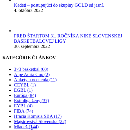
Kadeti – postupujúci do skupiny GOLD sú jasní.
4. októbra 2022
PRED ŠTARTOM 31. ROČNÍKA NIKÉ SLOVENSKEJ
BASKETBALOVEJ LIGY
30. septembra 2022
KATEGÓRIE ČLÁNKOV
3×3 basketbal (60)
Alpe Adria Cup (2)
Ankety a ocenenia (11)
CEYBL (1)
EGBL (1)
Európa (84)
Extraliga ženy (37)
EYBL (4)
FIBA (74)
Hracia Komisia SBA (17)
Majstrovstvá Slovenska (22)
Mládež (144)