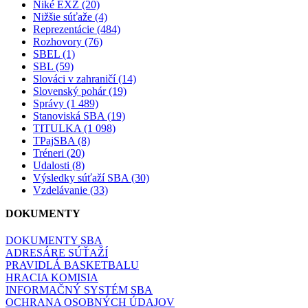
Niké EXŽ (20)
Nižšie súťaže (4)
Reprezentácie (484)
Rozhovory (76)
SBEL (1)
SBL (59)
Slováci v zahraničí (14)
Slovenský pohár (19)
Správy (1 489)
Stanoviská SBA (19)
TITULKA (1 098)
TPajSBA (8)
Tréneri (20)
Udalosti (8)
Výsledky súťaží SBA (30)
Vzdelávanie (33)
DOKUMENTY
DOKUMENTY SBA
ADRESÁRE SÚŤAŽÍ
PRAVIDLÁ BASKETBALU
HRACIA KOMISIA
INFORMAČNÝ SYSTÉM SBA
OCHRANA OSOBNÝCH ÚDAJOV