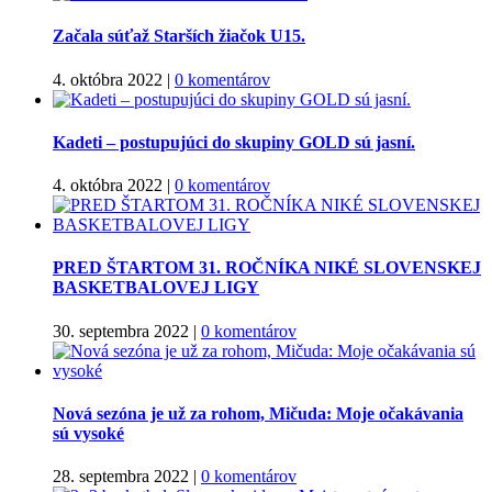
Začala súťaž Starších žiačok U15.
4. októbra 2022
|
0 komentárov
Kadeti – postupujúci do skupiny GOLD sú jasní.
4. októbra 2022
|
0 komentárov
PRED ŠTARTOM 31. ROČNÍKA NIKÉ SLOVENSKEJ
BASKETBALOVEJ LIGY
30. septembra 2022
|
0 komentárov
Nová sezóna je už za rohom, Mičuda: Moje očakávania
sú vysoké
28. septembra 2022
|
0 komentárov