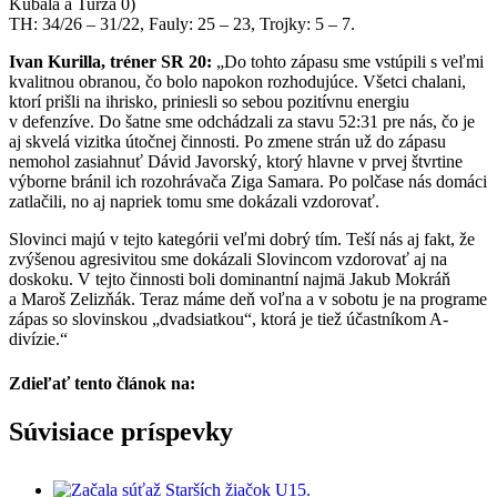
Kubala a Turza 0)
TH: 34/26 – 31/22, Fauly: 25 – 23, Trojky: 5 – 7.
Ivan Kurilla, tréner SR 20:
„Do tohto zápasu sme vstúpili s veľmi
kvalitnou obranou, čo bolo napokon rozhodujúce. Všetci chalani,
ktorí prišli na ihrisko, priniesli so sebou pozitívnu energiu
v defenzíve. Do šatne sme odchádzali za stavu 52:31 pre nás, čo je
aj skvelá vizitka útočnej činnosti. Po zmene strán už do zápasu
nemohol zasiahnuť Dávid Javorský, ktorý hlavne v prvej štvrtine
výborne bránil ich rozohrávača Ziga Samara. Po polčase nás domáci
zatlačili, no aj napriek tomu sme dokázali vzdorovať.
Slovinci majú v tejto kategórii veľmi dobrý tím. Teší nás aj fakt, že
zvýšenou agresivitou sme dokázali Slovincom vzdorovať aj na
doskoku. V tejto činnosti boli dominantní najmä Jakub Mokráň
a Maroš Zelizňák. Teraz máme deň voľna a v sobotu je na programe
zápas so slovinskou „dvadsiatkou“, ktorá je tiež účastníkom A-
divízie.“
Zdieľať tento článok na:
Facebook
Twitter
Súvisiace príspevky