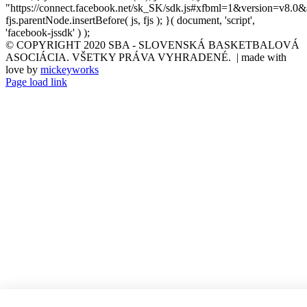
"https://connect.facebook.net/sk_SK/sdk.js#xfbml=1&version=v8.0&
fjs.parentNode.insertBefore( js, fjs ); }( document, 'script',
'facebook-jssdk' ) );
© COPYRIGHT 2020 SBA - SLOVENSKÁ BASKETBALOVÁ
ASOCIÁCIA. VŠETKY PRÁVA VYHRADENÉ. | made with
love by
mickeyworks
Page load link
Go
to
Top