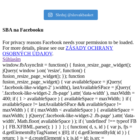
Sleduj @slovakbasket
SBA na Facebooku
For privacy reasons Facebook needs your permission to be loaded.
For more details, please see our
ZÁSADY OCHRANY
OSOBNÝCH ÚDAJOV
.
Súhlasím
window.fbAsyncInit = function() { fusion_resize_page_widget();
jQuery( window ).on( 'resize', function() {
fusion_resize_page_widget(); }); function
fusion_resize_page_widget() { var availableSpace = jQuery(
'.facebook-like-widget-2' ).width(), lastAvailableSPace = jQuery(
'.facebook-like-widget-2 .fb-page' ).attr( 'data-width' ), maxWidth =
400; if ( 1 > availableSpace ) { availableSpace = maxWidth; } if (
availableSpace != lastAvailableSPace && availableSpace !=
maxWidth ) { if ( maxWidth < availableSpace ) { availableSpace =
maxWidth; } jQuery('.facebook-like-widget-2 .fb-page' ).attr( 'data-
width', Math.floor( availableSpace ) ); if ( 'undefined' !== typeof FB
) { FB.XFBML.parse(); } } } }; ( function( d, s, id ) { var js, fjs =
d.getElementsByTagName( s )[0]; if ( d.getElementById( id ) ) {
return; } js = d.createElement( s ); js.id = id; js.src =