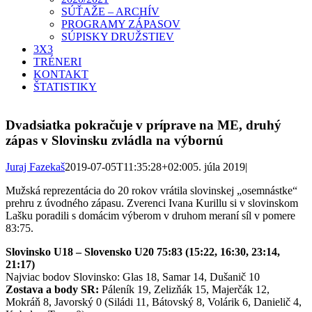
SÚŤAŽE – ARCHÍV
PROGRAMY ZÁPASOV
SÚPISKY DRUŽSTIEV
3X3
TRÉNERI
KONTAKT
ŠTATISTIKY
Dvadsiatka pokračuje v príprave na ME, druhý
zápas v Slovinsku zvládla na výbornú
Juraj Fazekaš
2019-07-05T11:35:28+02:00
5. júla 2019
|
Mužská reprezentácia do 20 rokov vrátila slovinskej „osemnástke“
prehru z úvodného zápasu. Zverenci Ivana Kurillu si v slovinskom
Lašku poradili s domácim výberom v druhom meraní síl v pomere
83:75.
Slovinsko U18 – Slovensko U20 75:83 (15:22, 16:30, 23:14,
21:17
)
Najviac bodov Slovinsko: Glas 18, Samar 14, Dušanič 10
Zostava a body SR:
Páleník 19, Zelizňák 15, Majerčák 12,
Mokráň 8, Javorský 0 (Siládi 11, Bátovský 8, Volárik 6, Danielič 4,