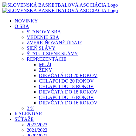
Skip
to
content
NOVINKY
O SBA
STANOVY SBA
VEDENIE SBA
ZVEREJŇOVANÉ ÚDAJE
SIEŇ SLÁVY
ŠTATÚT SIENE SLÁVY
REPREZENTÁCIE
MUŽI
ŽENY
DIEVČATÁ DO 20 ROKOV
CHLAPCI DO 20 ROKOV
CHLAPCI DO 18 ROKOV
DIEVČATÁ DO 18 ROKOV
CHLAPCI DO 16 ROKOV
DIEVČATÁ DO 16 ROKOV
2 %
KALENDÁR
SÚŤAŽE
2022/2023
2021/2022
2020/2021