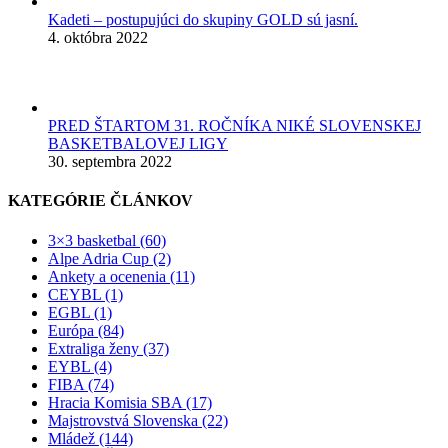
Kadeti – postupujúci do skupiny GOLD sú jasní.
4. októbra 2022
PRED ŠTARTOM 31. ROČNÍKA NIKÉ SLOVENSKEJ
BASKETBALOVEJ LIGY
30. septembra 2022
KATEGÓRIE ČLÁNKOV
3×3 basketbal (60)
Alpe Adria Cup (2)
Ankety a ocenenia (11)
CEYBL (1)
EGBL (1)
Európa (84)
Extraliga ženy (37)
EYBL (4)
FIBA (74)
Hracia Komisia SBA (17)
Majstrovstvá Slovenska (22)
Mládež (144)