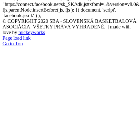
"https://connect.facebook.net/sk_SK/sdk.js#xfbml=1&version=v8.0&
fjs.parentNode.insertBefore( js, fjs ); }( document, 'script',
'facebook-jssdk' ) );
© COPYRIGHT 2020 SBA - SLOVENSKÁ BASKETBALOVÁ
ASOCIÁCIA. VŠETKY PRÁVA VYHRADENÉ. | made with
love by
mickeyworks
Page load link
Go to Top