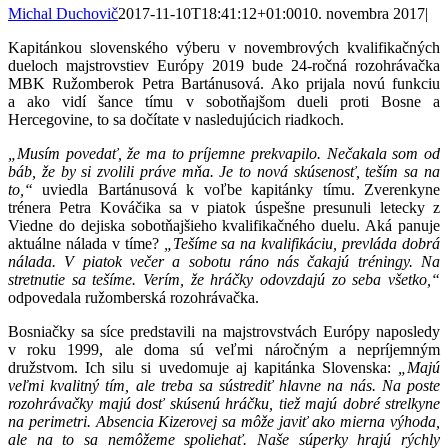
Michal Duchovič
2017-11-10T18:41:12+01:00
10. novembra 2017
|
Kapitánkou slovenského výberu v novembrových kvalifikačných
dueloch majstrovstiev Európy 2019 bude 24-ročná rozohrávačka
MBK Ružomberok Petra Bartánusová. Ako prijala novú funkciu
a ako vidí šance tímu v sobotňajšom dueli proti Bosne a
Hercegovine, to sa dočítate v nasledujúcich riadkoch.
„Musím povedať, že ma to príjemne prekvapilo. Nečakala som od
báb, že by si zvolili práve mňa. Je to nová skúsenosť, teším sa na
to,“
uviedla Bartánusová k voľbe kapitánky tímu. Zverenkyne
trénera Petra Kováčika sa v piatok úspešne presunuli letecky z
Viedne do dejiska sobotňajšieho kvalifikačného duelu. Aká panuje
aktuálne nálada v tíme?
„Tešíme sa na kvalifikáciu, prevláda dobrá
nálada. V piatok večer a sobotu ráno nás čakajú tréningy. Na
stretnutie sa tešíme. Verím, že hráčky odovzdajú zo seba všetko,“
odpovedala ružomberská rozohrávačka.
Bosniačky sa síce predstavili na majstrovstvách Európy naposledy
v roku 1999, ale doma sú veľmi náročným a nepríjemným
družstvom. Ich silu si uvedomuje aj kapitánka Slovenska:
„Majú
veľmi kvalitný tím, ale treba sa sústrediť hlavne na nás. Na poste
rozohrávačky majú dosť skúsenú hráčku, tiež majú dobré strelkyne
na perimetri. Absencia Kizerovej sa môže javiť ako mierna výhoda,
ale na to sa nemôžeme spoliehať. Naše súperky hrajú rýchly