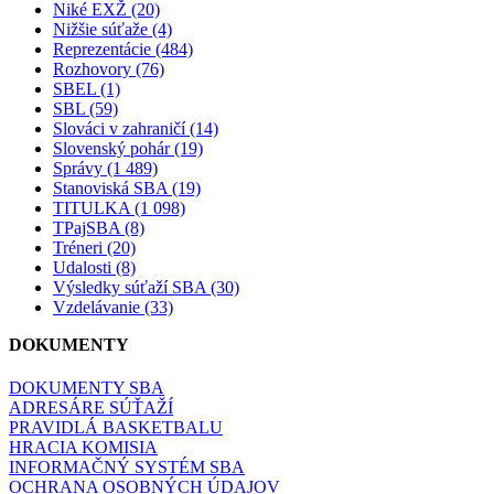
Niké EXŽ (20)
Nižšie súťaže (4)
Reprezentácie (484)
Rozhovory (76)
SBEL (1)
SBL (59)
Slováci v zahraničí (14)
Slovenský pohár (19)
Správy (1 489)
Stanoviská SBA (19)
TITULKA (1 098)
TPajSBA (8)
Tréneri (20)
Udalosti (8)
Výsledky súťaží SBA (30)
Vzdelávanie (33)
DOKUMENTY
DOKUMENTY SBA
ADRESÁRE SÚŤAŽÍ
PRAVIDLÁ BASKETBALU
HRACIA KOMISIA
INFORMAČNÝ SYSTÉM SBA
OCHRANA OSOBNÝCH ÚDAJOV