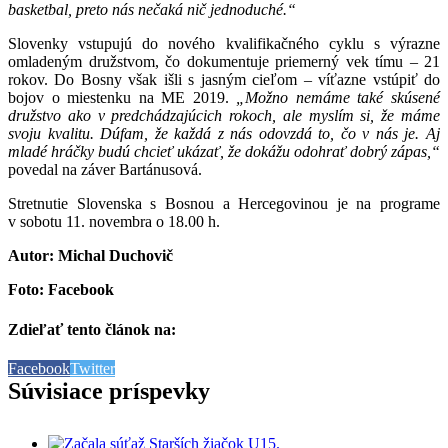
basketbal, preto nás nečaká nič jednoduché.“
Slovenky vstupujú do nového kvalifikačného cyklu s výrazne
omladeným družstvom, čo dokumentuje priemerný vek tímu – 21
rokov. Do Bosny však išli s jasným cieľom – víťazne vstúpiť do
bojov o miestenku na ME 2019.
„Možno nemáme také skúsené
družstvo ako v predchádzajúcich rokoch, ale myslím si, že máme
svoju kvalitu. Dúfam, že každá z nás odovzdá to, čo v nás je. Aj
mladé hráčky budú chcieť ukázať, že dokážu odohrať dobrý zápas,“
povedal na záver Bartánusová.
Stretnutie Slovenska s Bosnou a Hercegovinou je na programe
v sobotu 11. novembra o 18.00 h.
Autor: Michal Duchovič
Foto: Facebook
Zdieľať tento článok na:
Facebook
Twitter
Súvisiace príspevky