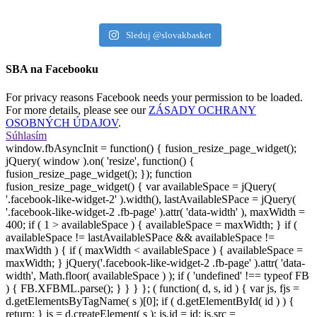
Sleduj @slovakbasket
SBA na Facebooku
For privacy reasons Facebook needs your permission to be loaded.
For more details, please see our
ZÁSADY OCHRANY
OSOBNÝCH ÚDAJOV
.
Súhlasím
window.fbAsyncInit = function() { fusion_resize_page_widget();
jQuery( window ).on( 'resize', function() {
fusion_resize_page_widget(); }); function
fusion_resize_page_widget() { var availableSpace = jQuery(
'.facebook-like-widget-2' ).width(), lastAvailableSPace = jQuery(
'.facebook-like-widget-2 .fb-page' ).attr( 'data-width' ), maxWidth =
400; if ( 1 > availableSpace ) { availableSpace = maxWidth; } if (
availableSpace != lastAvailableSPace && availableSpace !=
maxWidth ) { if ( maxWidth < availableSpace ) { availableSpace =
maxWidth; } jQuery('.facebook-like-widget-2 .fb-page' ).attr( 'data-
width', Math.floor( availableSpace ) ); if ( 'undefined' !== typeof FB
) { FB.XFBML.parse(); } } } }; ( function( d, s, id ) { var js, fjs =
d.getElementsByTagName( s )[0]; if ( d.getElementById( id ) ) {
return; } js = d.createElement( s ); js.id = id; js.src =