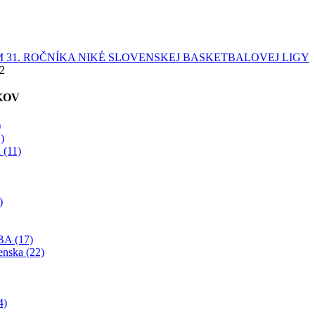
 31. ROČNÍKA NIKÉ SLOVENSKEJ BASKETBALOVEJ LIGY
22
KOV
)
)
 (11)
)
BA (17)
enska (22)
4)