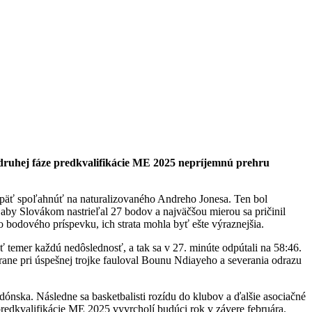
v druhej fáze predkvalifikácie ME 2025 nepríjemnú prehru
 opäť spoľahnúť na naturalizovaného Andreho Jonesa. Ten bol
 aby Slovákom nastrieľal 27 bodov a najväčšou mierou sa pričinil
 bodového príspevku, ich strata mohla byť ešte výraznejšia.
ť temer každú nedôslednosť, a tak sa v 27. minúte odpútali na 58:46.
trane pri úspešnej trojke fauloval Bounu Ndiayeho a severania odrazu
nska. Následne sa basketbalisti rozídu do klubov a ďalšie asociačné
predkvalifikácie ME 2025 vyvrcholí budúci rok v závere februára.