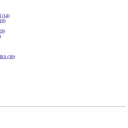
í (14)
19)
19)
)
SBA (30)