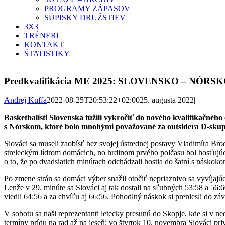
PROGRAMY ZÁPASOV
SÚPISKY DRUŽSTIEV
3X3
TRÉNERI
KONTAKT
ŠTATISTIKY
Predkvalifikácia ME 2025: SLOVENSKO – NÓRSK
Andrej Kuffa
2022-08-25T20:53:22+02:00
25. augusta 2022
|
Basketbalisti Slovenska túžili vykročiť do nového kvalifikačnéh
s Nórskom, ktoré bolo mnohými považované za outsidera D-skup
Slováci sa museli zaobísť bez svojej ústrednej postavy Vladimíra Br
streleckým lídrom domácich, no hrdinom prvého polčasu bol hosťujúci
o to, že po dvadsiatich minútach odchádzali hostia do šatní s náskok
Po zmene strán sa domáci výber snažil otočiť nepriaznivo sa vyvíjajú
Lenže v 29. minúte sa Slováci aj tak dostali na sľubných 53:58 a 56:
viedli 64:56 a za chvíľu aj 66:56. Pohodlný náskok si preniesli do záv
V sobotu sa naši reprezentanti letecky presunú do Skopje, kde si v
termíny prídu na rad až na jeseň: vo štvrtok 10. novembra Slováci pr