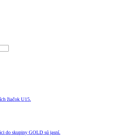
ších žiačok U15.
úci do skupiny GOLD sú jasní.