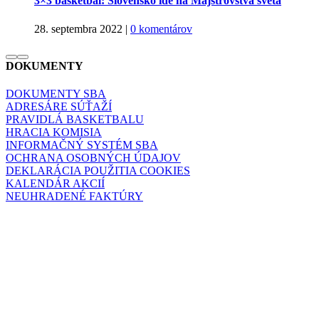
3×3 basketbal: Slovensko ide na Majstrovstvá sveta
28. septembra 2022
|
0 komentárov
DOKUMENTY
DOKUMENTY SBA
ADRESÁRE SÚŤAŽÍ
PRAVIDLÁ BASKETBALU
HRACIA KOMISIA
INFORMAČNÝ SYSTÉM SBA
OCHRANA OSOBNÝCH ÚDAJOV
DEKLARÁCIA POUŽITIA COOKIES
KALENDÁR AKCIÍ
NEUHRADENÉ FAKTÚRY