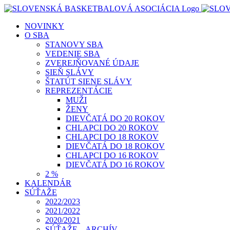
Skip
to
NOVINKY
content
O SBA
STANOVY SBA
VEDENIE SBA
ZVEREJŇOVANÉ ÚDAJE
SIEŇ SLÁVY
ŠTATÚT SIENE SLÁVY
REPREZENTÁCIE
MUŽI
ŽENY
DIEVČATÁ DO 20 ROKOV
CHLAPCI DO 20 ROKOV
CHLAPCI DO 18 ROKOV
DIEVČATÁ DO 18 ROKOV
CHLAPCI DO 16 ROKOV
DIEVČATÁ DO 16 ROKOV
2 %
KALENDÁR
SÚŤAŽE
2022/2023
2021/2022
2020/2021
SÚŤAŽE – ARCHÍV