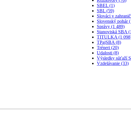
Rozhovory (76)
SBEL (1)
SBL (59)
Slováci v zahranič
Slovenský pohár (
Správy (1 489)
Stanoviská SBA (
TITULKA (1 098
TPajSBA (8)
Tréneri (20)
Udalosti (8)
Výsledky súťaží 
Vzdelávanie (33)