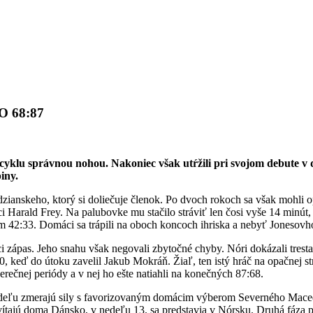
O 68:87
o cyklu správnou nohou. Nakoniec však utŕžili pri svojom debute 
iny.
odzianskeho, ktorý si doliečuje členok. Po dvoch rokoch sa však mohli
 Harald Frey. Na palubovke mu stačilo stráviť len čosi vyše 14 minút,
om 42:33. Domáci sa trápili na oboch koncoch ihriska a nebyť Jonesovho
ci zápas. Jeho snahu však negovali zbytočné chyby. Nóri dokázali tresta
60, keď do útoku zavelil Jakub Mokráň. Žiaľ, ten istý hráč na opačnej s
erečnej periódy a v nej ho ešte natiahli na konečných 87:68.
 nedeľu zmerajú sily s favorizovaným domácim výberom Severného Macedó
ivítajú doma Dánsko, v nedeľu 13. sa predstavia v Nórsku. Druhá fáza 