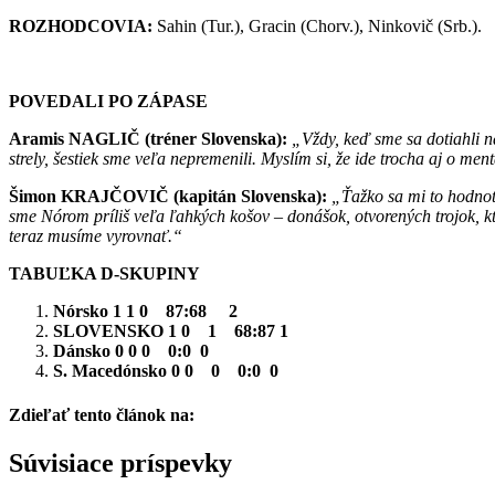
ROZHODCOVIA:
Sahin (Tur.), Gracin (Chorv.), Ninkovič (Srb.).
POVEDALI PO ZÁPASE
Aramis NAGLIČ (tréner Slovenska):
„Vždy, keď sme sa dotiahli na
strely, šestiek sme veľa nepremenili. Myslím si, že ide trocha aj o men
Šimon KRAJČOVIČ (kapitán Slovenska):
„Ťažko sa mi to hodnot
sme Nórom príliš veľa ľahkých košov – donášok, otvorených trojok, ktor
teraz musíme vyrovnať.“
TABUĽKA D-SKUPINY
Nórsko 1 1 0 87:68 2
SLOVENSKO 1 0 1 68:87 1
Dánsko 0 0 0 0:0 0
S. Macedónsko 0 0 0 0:0 0
Zdieľať tento článok na:
Facebook
Twitter
Súvisiace príspevky