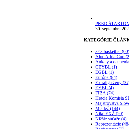
PRED ŠTARTOM
30. septembra 20
KATEGÓRIE ČLÁN
3×3 basketbal (60
Alpe Adria Cup (2
Ankety a ocenenia
CEYBL (1)
EGBL (1)
Európa (84)
Extraliga ženy (37
EYBL (4)
FIBA (74)
Hracia Komisia S
Majstrovstvá Slov
Mládež (144)
Niké EXŽ (20)
Nižšie súťaže (4)
Reprezentácie (48