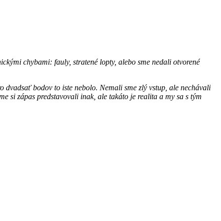
nickými chybami: fauly, stratené lopty, alebo sme nedali otvorené
 dvadsať bodov to iste nebolo. Nemali sme zlý vstup, ale nechávali
e si zápas predstavovali inak, ale takáto je realita a my sa s tým