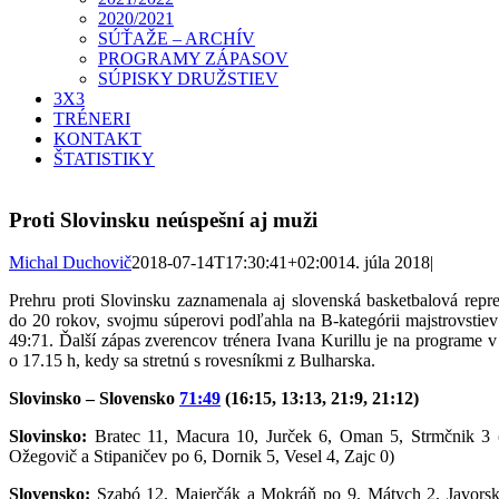
2020/2021
SÚŤAŽE – ARCHÍV
PROGRAMY ZÁPASOV
SÚPISKY DRUŽSTIEV
3X3
TRÉNERI
KONTAKT
ŠTATISTIKY
Proti Slovinsku neúspešní aj muži
Michal Duchovič
2018-07-14T17:30:41+02:00
14. júla 2018
|
Prehru proti Slovinsku zaznamenala aj slovenská basketbalová repr
do 20 rokov, svojmu súperovi podľahla na B-kategórii majstrovstiev
49:71. Ďalší zápas zverencov trénera Ivana Kurillu je na programe v
o 17.15 h, kedy sa stretnú s rovesníkmi z Bulharska.
Slovinsko – Slovensko
71:49
(16:15, 13:13, 21:9, 21:12)
Slovinsko:
Bratec 11, Macura 10, Jurček 6, Oman 5, Strmčnik 3 
Ožegovič a Stipaničev po 6, Dornik 5, Vesel 4, Zajc 0)
Slovensko:
Szabó 12, Majerčák a Mokráň po 9, Mátych 2, Javorsk