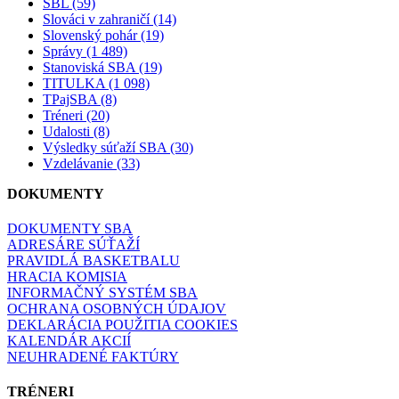
SBL (59)
Slováci v zahraničí (14)
Slovenský pohár (19)
Správy (1 489)
Stanoviská SBA (19)
TITULKA (1 098)
TPajSBA (8)
Tréneri (20)
Udalosti (8)
Výsledky súťaží SBA (30)
Vzdelávanie (33)
DOKUMENTY
DOKUMENTY SBA
ADRESÁRE SÚŤAŽÍ
PRAVIDLÁ BASKETBALU
HRACIA KOMISIA
INFORMAČNÝ SYSTÉM SBA
OCHRANA OSOBNÝCH ÚDAJOV
DEKLARÁCIA POUŽITIA COOKIES
KALENDÁR AKCIÍ
NEUHRADENÉ FAKTÚRY
TRÉNERI