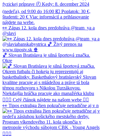
👀 Zápas 12. kola dnes predohráva @team_ya a
@slavi
🏀 Slovan Bratislava je silná športová značka.
Okre
👀 Tipos extraliga žien pokračuje netradične aj v n