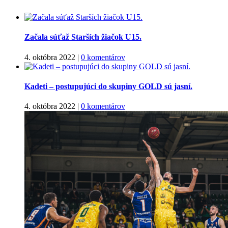
Začala súťaž Starších žiačok U15.
4. októbra 2022
|
0 komentárov
Kadeti – postupujúci do skupiny GOLD sú jasní.
4. októbra 2022
|
0 komentárov