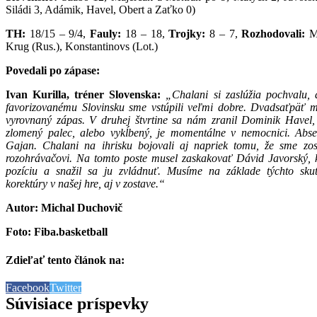
Siládi 3, Adámik, Havel, Obert a Zaťko 0)
TH:
18/15 – 9/4,
Fauly:
18 – 18,
Trojky:
8 – 7,
Rozhodovali:
Ma
Krug (Rus.), Konstantinovs (Lot.)
Povedali po zápase:
Ivan Kurilla, tréner Slovenska:
„Chalani si zaslúžia pochvalu, 
favorizovanému Slovinsku sme vstúpili veľmi dobre. Dvadsaťpäť m
vyrovnaný zápas. V druhej štvrtine sa nám zranil Dominik Havel
zlomený palec, alebo vykĺbený, je momentálne v nemocnici. Abs
Gajan. Chalani na ihrisku bojovali aj napriek tomu, že sme zo
rozohrávačovi. Na tomto poste musel zaskakovať Dávid Javorský, 
pozíciu a snažil sa ju zvládnuť. Musíme na základe týchto skut
korektúry v našej hre, aj v zostave.“
Autor: Michal Duchovič
Foto: Fiba.basketball
Zdieľať tento článok na:
Facebook
Twitter
Súvisiace príspevky