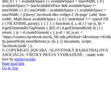
400; if ( 1 > availableSpace ) { availableSpace = maxWidth; } if (
availableSpace != lastAvailableSPace && availableSpace !=
maxWidth ) { if ( maxWidth < availableSpace ) { availableSpace =
maxWidth; } jQuery('.facebook-like-widget-2 .fb-page' ).attr( 'data-
width', Math.floor( availableSpace ) ); if ( 'undefined' !== typeof FB
) { FB.XFBML.parse(); } } } }; ( function( d, s, id ) { var js, fjs =
d.getElementsByTagName( s )[0]; if ( d.getElementById( id ) ) {
return; } js = d.createElement( s ); js.id = id; js.src =
"https://connect.facebook.net/sk_SK/sdk.js#xfbml=1&version=v8.0&
fjs.parentNode.insertBefore( js, fjs ); }( document, 'script',
'facebook-jssdk' ) );
© COPYRIGHT 2020 SBA - SLOVENSKÁ BASKETBALOVÁ
ASOCIÁCIA. VŠETKY PRÁVA VYHRADENÉ. | made with
love by
mickeyworks
Page load link
Go to Top