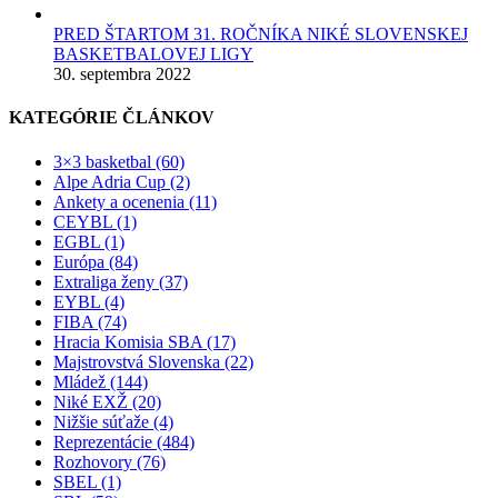
PRED ŠTARTOM 31. ROČNÍKA NIKÉ SLOVENSKEJ
BASKETBALOVEJ LIGY
30. septembra 2022
KATEGÓRIE ČLÁNKOV
3×3 basketbal (60)
Alpe Adria Cup (2)
Ankety a ocenenia (11)
CEYBL (1)
EGBL (1)
Európa (84)
Extraliga ženy (37)
EYBL (4)
FIBA (74)
Hracia Komisia SBA (17)
Majstrovstvá Slovenska (22)
Mládež (144)
Niké EXŽ (20)
Nižšie súťaže (4)
Reprezentácie (484)
Rozhovory (76)
SBEL (1)