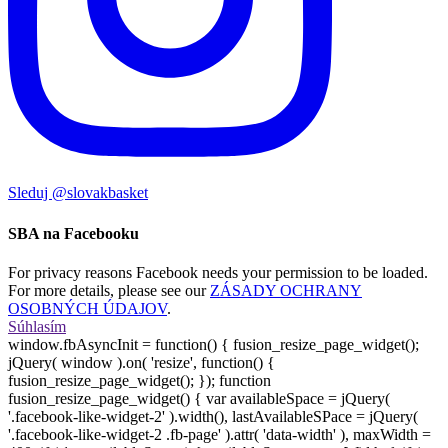
Sleduj @slovakbasket
SBA na Facebooku
For privacy reasons Facebook needs your permission to be loaded.
For more details, please see our
ZÁSADY OCHRANY
OSOBNÝCH ÚDAJOV
.
Súhlasím
window.fbAsyncInit = function() { fusion_resize_page_widget();
jQuery( window ).on( 'resize', function() {
fusion_resize_page_widget(); }); function
fusion_resize_page_widget() { var availableSpace = jQuery(
'.facebook-like-widget-2' ).width(), lastAvailableSPace = jQuery(
'.facebook-like-widget-2 .fb-page' ).attr( 'data-width' ), maxWidth =