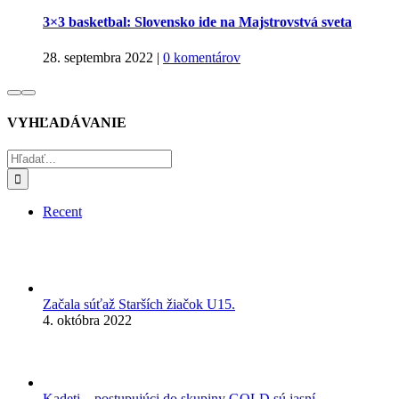
3×3 basketbal: Slovensko ide na Majstrovstvá sveta
28. septembra 2022
|
0 komentárov
VYHĽADÁVANIE
Hľadať:
Recent
Začala súťaž Starších žiačok U15.
4. októbra 2022
Kadeti – postupujúci do skupiny GOLD sú jasní.