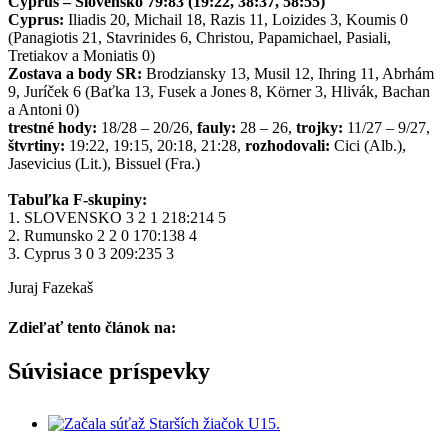
Cyprus – Slovensko 79:83 (19:22, 38:37, 58:55)
Cyprus:
Iliadis 20, Michail 18, Razis 11, Loizides 3, Koumis 0
(Panagiotis 21, Stavrinides 6, Christou, Papamichael, Pasiali,
Tretiakov a Moniatis 0)
Zostava a body SR:
Brodziansky 13, Musil 12, Ihring 11, Abrhám
9, Juríček 6 (Baťka 13, Fusek a Jones 8, Körner 3, Hlivák, Bachan
a Antoni 0)
trestné hody:
18/28 – 20/26,
fauly:
28 – 26,
trojky:
11/27 – 9/27,
štvrtiny:
19:22, 19:15, 20:18, 21:28,
rozhodovali:
Cici (Alb.),
Jasevicius (Lit.), Bissuel (Fra.)
Tabuľka F-skupiny:
1. SLOVENSKO 3 2 1 218:214 5
2. Rumunsko 2 2 0 170:138 4
3. Cyprus 3 0 3 209:235 3
Juraj Fazekaš
Zdieľať tento článok na:
Facebook
Twitter
Súvisiace príspevky