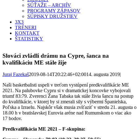
SÚŤAŽE – ARCHÍV
PROGRAMY ZÁPASOV
SÚPISKY DRUŽSTIEV
3X3
TRÉNERI
KONTAKT
ŠTATISTIKY
Slováci zvládli drámu na Cypre, šanca na
kvalifikáciu ME stále žije
Juraj Fazekaš
2019-08-14T20:22:46+02:00
14. augusta 2019
|
Naši basketbalisti uspeli v treťom vystúpení predkvalifikácie ME
2021. Na palubovke Cypru si v dramatickej koncovke vybojovali
triumf 83:79. Zverenci Žana Tabaka tak stále živia šancu na postup
do kvalifikácie, v ktorej by si zmerali sily s výbermi Španielska,
Poľska a Izraelu. Najskôr však musia zvíťaziť v stredu 21. augusta o
18.00 h v bratislavskej Eurovia aréne nad Rumunskom o viac ako
17 bodov.
Predkvalifikácia ME 2021 – F-skupina: