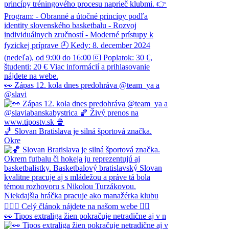
👀 Zápas 12. kola dnes predohráva @team_ya a
@slavi
🏀 Slovan Bratislava je silná športová značka.
Okre
👀 Tipos extraliga žien pokračuje netradične aj v n