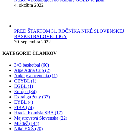
4. októbra 2022
PRED ŠTARTOM 31. ROČNÍKA NIKÉ SLOVENSKEJ
BASKETBALOVEJ LIGY
30. septembra 2022
KATEGÓRIE ČLÁNKOV
3×3 basketbal (60)
Alpe Adria Cup (2)
Ankety a ocenenia (11)
CEYBL (1)
EGBL (1)
Európa (84)
Extraliga ženy (37)
EYBL (4)
FIBA (74)
Hracia Komisia SBA (17)
Majstrovstvá Slovenska (22)
Mládež (144)
Niké EXŽ (20)