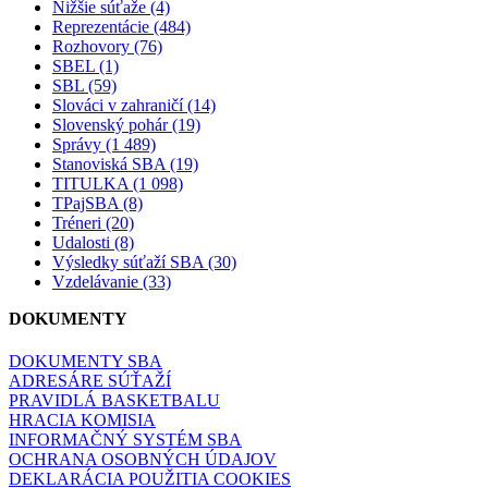
Nižšie súťaže (4)
Reprezentácie (484)
Rozhovory (76)
SBEL (1)
SBL (59)
Slováci v zahraničí (14)
Slovenský pohár (19)
Správy (1 489)
Stanoviská SBA (19)
TITULKA (1 098)
TPajSBA (8)
Tréneri (20)
Udalosti (8)
Výsledky súťaží SBA (30)
Vzdelávanie (33)
DOKUMENTY
DOKUMENTY SBA
ADRESÁRE SÚŤAŽÍ
PRAVIDLÁ BASKETBALU
HRACIA KOMISIA
INFORMAČNÝ SYSTÉM SBA
OCHRANA OSOBNÝCH ÚDAJOV
DEKLARÁCIA POUŽITIA COOKIES