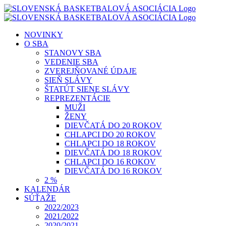
Skip
to
content
NOVINKY
O SBA
STANOVY SBA
VEDENIE SBA
ZVEREJŇOVANÉ ÚDAJE
SIEŇ SLÁVY
ŠTATÚT SIENE SLÁVY
REPREZENTÁCIE
MUŽI
ŽENY
DIEVČATÁ DO 20 ROKOV
CHLAPCI DO 20 ROKOV
CHLAPCI DO 18 ROKOV
DIEVČATÁ DO 18 ROKOV
CHLAPCI DO 16 ROKOV
DIEVČATÁ DO 16 ROKOV
2 %
KALENDÁR
SÚŤAŽE
2022/2023
2021/2022
2020/2021