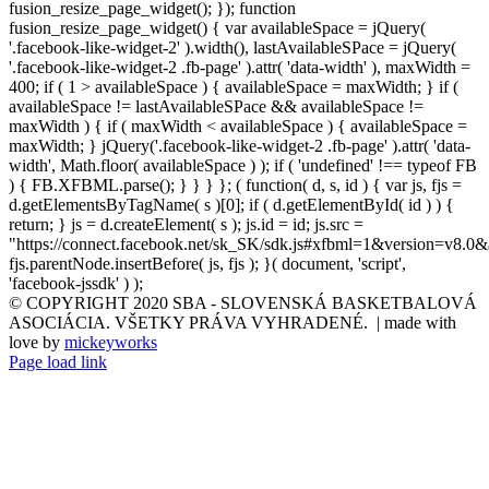
fusion_resize_page_widget(); }); function
fusion_resize_page_widget() { var availableSpace = jQuery(
'.facebook-like-widget-2' ).width(), lastAvailableSPace = jQuery(
'.facebook-like-widget-2 .fb-page' ).attr( 'data-width' ), maxWidth =
400; if ( 1 > availableSpace ) { availableSpace = maxWidth; } if (
availableSpace != lastAvailableSPace && availableSpace !=
maxWidth ) { if ( maxWidth < availableSpace ) { availableSpace =
maxWidth; } jQuery('.facebook-like-widget-2 .fb-page' ).attr( 'data-
width', Math.floor( availableSpace ) ); if ( 'undefined' !== typeof FB
) { FB.XFBML.parse(); } } } }; ( function( d, s, id ) { var js, fjs =
d.getElementsByTagName( s )[0]; if ( d.getElementById( id ) ) {
return; } js = d.createElement( s ); js.id = id; js.src =
"https://connect.facebook.net/sk_SK/sdk.js#xfbml=1&version=v8.0&
fjs.parentNode.insertBefore( js, fjs ); }( document, 'script',
'facebook-jssdk' ) );
© COPYRIGHT 2020 SBA - SLOVENSKÁ BASKETBALOVÁ
ASOCIÁCIA. VŠETKY PRÁVA VYHRADENÉ. | made with
love by
mickeyworks
Page load link
Go
to
Top