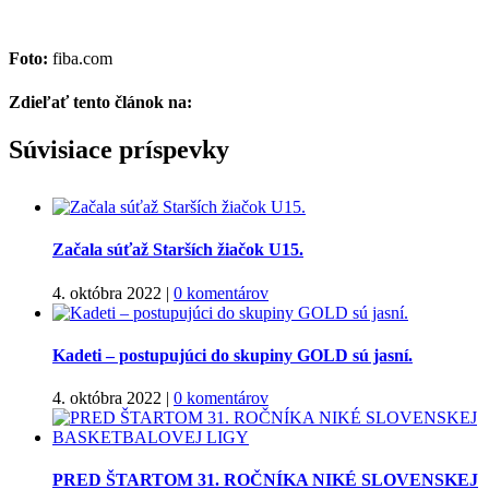
Foto:
fiba.com
Zdieľať tento článok na:
Facebook
Twitter
Súvisiace príspevky
Začala súťaž Starších žiačok U15.
4. októbra 2022
|
0 komentárov
Kadeti – postupujúci do skupiny GOLD sú jasní.
4. októbra 2022
|
0 komentárov
PRED ŠTARTOM 31. ROČNÍKA NIKÉ SLOVENSKEJ