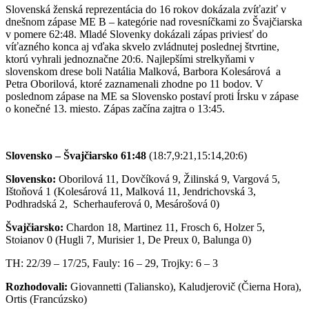
Slovenská ženská reprezentácia do 16 rokov dokázala zvíťaziť v
dnešnom zápase ME B – kategórie nad rovesníčkami zo Švajčiarska
v pomere 62:48. Mladé Slovenky dokázali zápas priviesť do
víťazného konca aj vďaka skvelo zvládnutej poslednej štvrtine,
ktorú vyhrali jednoznačne 20:6. Najlepšími strelkyňami v
slovenskom drese boli Natália Malková, Barbora Kolesárová a
Petra Oborilová, ktoré zaznamenali zhodne po 11 bodov. V
poslednom zápase na ME sa Slovensko postaví proti Írsku v zápase
o konečné 13. miesto. Zápas začína zajtra o 13:45.
Slovensko – Švajčiarsko 61:48
(18:7,9:21,15:14,20:6)
Slovensko:
Oborilová 11, Dovčíková 9, Žilinská 9, Vargová 5,
Ištoňová 1 (Kolesárová 11, Malková 11, Jendrichovská 3,
Podhradská 2, Scherhauferová 0, Mesárošová 0)
Švajčiarsko:
Chardon 18, Martinez 11, Frosch 6, Holzer 5,
Stoianov 0 (Hugli 7, Murisier 1, De Preux 0, Balunga 0)
TH: 22/39 – 17/25, Fauly: 16 – 29, Trojky: 6 – 3
Rozhodovali:
Giovannetti (Taliansko), Kaludjerovič (Čierna Hora),
Ortis (Francúzsko)