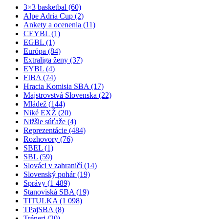
3×3 basketbal (60)
Alpe Adria Cup (2)
Ankety a ocenenia (11)
CEYBL (1)
EGBL (1)
Európa (84)
Extraliga ženy (37)
EYBL (4)
FIBA (74)
Hracia Komisia SBA (17)
Majstrovstvá Slovenska (22)
Mládež (144)
Niké EXŽ (20)
Nižšie súťaže (4)
Reprezentácie (484)
Rozhovory (76)
SBEL (1)
SBL (59)
Slováci v zahraničí (14)
Slovenský pohár (19)
Správy (1 489)
Stanoviská SBA (19)
TITULKA (1 098)
TPajSBA (8)
Tréneri (20)