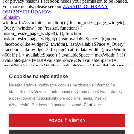
For privacy reasons Facebook needs your permission to be loaded.
For more details, please see our
ZÁSADY OCHRANY
OSOBNÝCH ÚDAJOV
.
Súhlasím
window.fbAsyncInit = function() { fusion_resize_page_widget();
jQuery( window ).on( 'resize', function() {
fusion_resize_page_widget(); }); function
fusion_resize_page_widget() { var availableSpace = jQuery(
'.facebook-like-widget-2' ).width(), lastAvailableSPace = jQuery(
'.facebook-like-widget-2 .fb-page' ).attr( 'data-width' ), maxWidth =
400; if ( 1 > availableSpace ) { availableSpace = maxWidth; } if (
availableSpace != lastAvailableSPace && availableSpace !=
maxWidth ) { if ( maxWidth < availableSpace ) { availableSpace =
maxWidth; } jQuery('.facebook-like-widget-2 .fb-page' ).attr( 'data-
width', Math.floor( availableSpace ) ); if ( 'undefined' !== typeof FB
O cookies na tejto stránke
) { FB.XFBML.parse(); } } } }; ( function( d, s, id ) { var js, fjs =
Na tejto stránke používame cookies na zbieranie informácií a
d.getElementsByTagName( s )[0]; if ( d.getElementById( id ) ) {
štatistík o návštevnosti, informácie o výkone a používaní stránky,
return; } js = d.createElement( s ); js.id = id; js.src =
"https://connect.facebook.net/sk_SK/sdk.js#xfbml=1&version=v8.0&
a poskytovanie funkcionality pre sociálne médiá. Všetky
fjs.parentNode.insertBefore( js, fjs ); }( document, 'script',
užívateľské IP adresy sú anonymizované.
Čítať viac
'facebook-jssdk' ) );
POVOLIŤ VŠETKY
© COPYRIGHT 2020 SBA - SLOVENSKÁ BASKETBALOVÁ