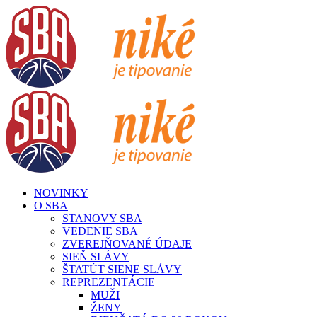
Skip
to
content
NOVINKY
O SBA
STANOVY SBA
VEDENIE SBA
ZVEREJŇOVANÉ ÚDAJE
SIEŇ SLÁVY
ŠTATÚT SIENE SLÁVY
REPREZENTÁCIE
MUŽI
ŽENY