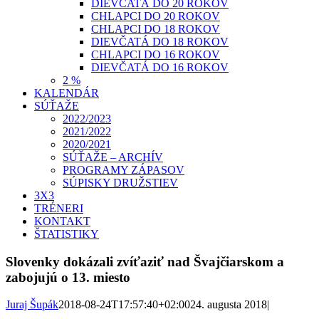
DIEVČATÁ DO 20 ROKOV
CHLAPCI DO 20 ROKOV
CHLAPCI DO 18 ROKOV
DIEVČATÁ DO 18 ROKOV
CHLAPCI DO 16 ROKOV
DIEVČATÁ DO 16 ROKOV
2 %
KALENDÁR
SÚŤAŽE
2022/2023
2021/2022
2020/2021
SÚŤAŽE – ARCHÍV
PROGRAMY ZÁPASOV
SÚPISKY DRUŽSTIEV
3X3
TRÉNERI
KONTAKT
ŠTATISTIKY
Slovenky dokázali zvíťaziť nad Švajčiarskom a
zabojujú o 13. miesto
Juraj Šupák
2018-08-24T17:57:40+02:00
24. augusta 2018
|