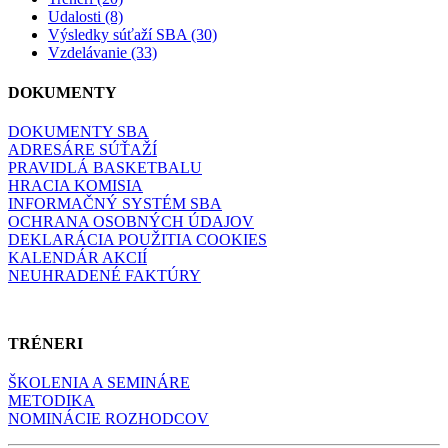
Udalosti (8)
Výsledky súťaží SBA (30)
Vzdelávanie (33)
DOKUMENTY
DOKUMENTY SBA
ADRESÁRE SÚŤAŽÍ
PRAVIDLÁ BASKETBALU
HRACIA KOMISIA
INFORMAČNÝ SYSTÉM SBA
OCHRANA OSOBNÝCH ÚDAJOV
DEKLARÁCIA POUŽITIA COOKIES
KALENDÁR AKCIÍ
NEUHRADENÉ FAKTÚRY
TRÉNERI
ŠKOLENIA A SEMINÁRE
METODIKA
NOMINÁCIE ROZHODCOV