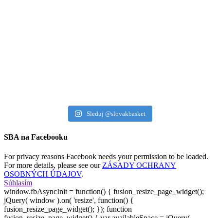
Sleduj @slovakbasket
SBA na Facebooku
For privacy reasons Facebook needs your permission to be loaded.
For more details, please see our
ZÁSADY OCHRANY
OSOBNÝCH ÚDAJOV
.
Súhlasím
window.fbAsyncInit = function() { fusion_resize_page_widget();
jQuery( window ).on( 'resize', function() {
fusion_resize_page_widget(); }); function
fusion_resize_page_widget() { var availableSpace = jQuery(