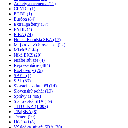
Ankety a ocenenia (11)
CEYBL (1)
EGBL (1)
Európa (84)
Extraliga ženy (37)
EYBL (4)
FIBA (74)
Hracia Komisia SBA (17)
Majstrovstvá Slovenska (22)
Mládež (144)
Niké EXŽ (20)
Nižšie súťaže (4)
Reprezentácie (484)
Rozhovory (76)
SBEL (1)
SBL (59)
Slováci v zahraničí (14)
Slovenský pohár (19)
Správy (1 489)
Stanoviská SBA (19)
TITULKA (1 098)
TPajSBA (8)
Tréneri (20)
Udalosti (8)
Výsledky súťaží SBA (30)