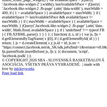
'.facebook-like-widget-2' ).width(), lastAvailableSPace = jQuery(
'.facebook-like-widget-2 .fb-page' ).attr( 'data-width' ), maxWidth =
400; if ( 1 > availableSpace ) { availableSpace = maxWidth; } if (
availableSpace != lastAvailableSPace && availableSpace !=
maxWidth ) { if ( maxWidth < availableSpace ) { availableSpace =
maxWidth; } jQuery('.facebook-like-widget-2 .fb-page' ).attr( 'data-
width', Math.floor( availableSpace ) ); if ( 'undefined' !== typeof FB
) { FB.XFBML.parse(); } } } }; ( function( d, s, id ) { var js, fjs =
d.getElementsByTagName( s )[0]; if ( d.getElementById( id ) ) {
return; } js = d.createElement( s ); js.id = id; js.src =
"https://connect.facebook.net/sk_SK/sdk.js#xfbml=1&version=v8.0&
fjs.parentNode.insertBefore( js, fjs ); }( document, 'script',
'facebook-jssdk' ) );
© COPYRIGHT 2020 SBA - SLOVENSKÁ BASKETBALOVÁ
ASOCIÁCIA. VŠETKY PRÁVA VYHRADENÉ. | made with
love by
mickeyworks
Page load link
Go
to
Top