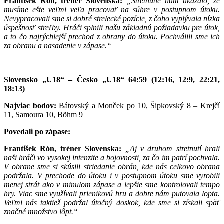
František Rón, tréner Slovenska:
„Stretnutie nám ukázalo, že
musíme ešte veľmi veľa pracovať na súhre v postupnom útoku.
Nevypracovali sme si dobré strelecké pozície, z čoho vyplývala nízka
úspešnosť streľby. Hráči splnili našu základnú požiadavku pre útok,
a to čo najrýchlejší prechod z obrany do útoku. Pochválili sme ich
za obranu a nasadenie v zápase.“
Slovensko „U18“ – Česko „U18“ 64:59 (12:16, 12:9, 22:21,
18:13)
Najviac bodov:
Bátovský a Monček po 10, Šipkovský 8 – Krejčí
11, Samoura 10, Böhm 9
Povedali po zápase:
František Rón, tréner Slovenska:
„Aj v druhom stretnutí hrali
naši hráči vo vysokej intenzite a bojovnosti, za čo im patrí pochvala.
V obrane sme si skúsili striedanie obrán, kde nás celkovo obrana
podržala. V prechode do útoku i v postupnom útoku sme vyrobili
menej strát ako v minulom zápase a lepšie sme kontrolovali tempo
hry. Viac sme využívali prienikovú hru a dobre nám putovala lopta.
Veľmi nás taktiež podržal útočný doskok, kde sme si získali späť
značné množstvo lôpt.“