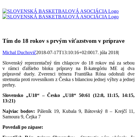
Skip
to
content
Tím do 18 rokov s prvým víťazstvom v príprave
Michal Duchovič
2018-07-17T13:10:16+02:00
17. júla 2018
|
Slovenský reprezentačný tím chlapcov do 18 rokov má za sebou
v rámci ďalšieho bloku prípravy na B-kategóriu ME aj dva
prípravné duely. Zverenci trénera Františka Róna odohrali dve
stretnutia proti rovesníkom z Česka s bilanciou jednej výhry a jednej
prehry.
Slovensko „U18“ – Česko „U18“ 50:61 (12:8, 11:15, 14:15,
13:21)
Najviac bodov:
Páleník 19, Kubala 9, Bátovský 8 – Krejčí 11,
Samoura 9, Čejka 7
Povedali po zápase: