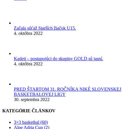
Začala súťaž Starších žiačok U15.
4. októbra 2022
Kadeti – postupujúci do skupiny GOLD sú jasní.
4. októbra 2022
PRED ŠTARTOM 31. ROČNÍKA NIKÉ SLOVENSKEJ
BASKETBALOVEJ LIGY
30. septembra 2022
KATEGÓRIE ČLÁNKOV
3×3 basketbal (60)
Alpe Adria Cup (2)