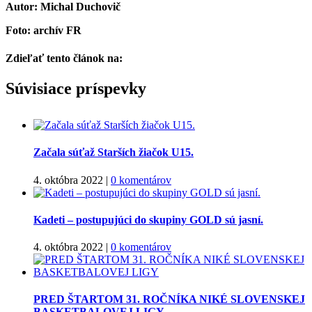
Autor: Michal Duchovič
Foto: archív FR
Zdieľať tento článok na:
Facebook
Twitter
Súvisiace príspevky
Začala súťaž Starších žiačok U15.
4. októbra 2022
|
0 komentárov
Kadeti – postupujúci do skupiny GOLD sú jasní.
4. októbra 2022
|
0 komentárov
PRED ŠTARTOM 31. ROČNÍKA NIKÉ SLOVENSKEJ
BASKETBALOVEJ LIGY