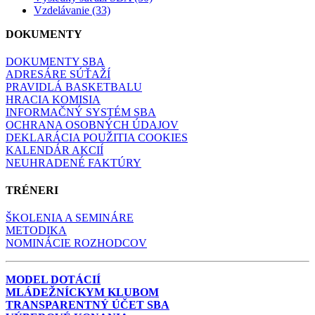
Vzdelávanie (33)
DOKUMENTY
DOKUMENTY SBA
ADRESÁRE SÚŤAŽÍ
PRAVIDLÁ BASKETBALU
HRACIA KOMISIA
INFORMAČNÝ SYSTÉM SBA
OCHRANA OSOBNÝCH ÚDAJOV
DEKLARÁCIA POUŽITIA COOKIES
KALENDÁR AKCIÍ
NEUHRADENÉ FAKTÚRY
TRÉNERI
ŠKOLENIA A SEMINÁRE
METODIKA
NOMINÁCIE ROZHODCOV
MODEL DOTÁCIÍ
MLÁDEŽNÍCKYM KLUBOM
TRANSPARENTNÝ ÚČET SBA