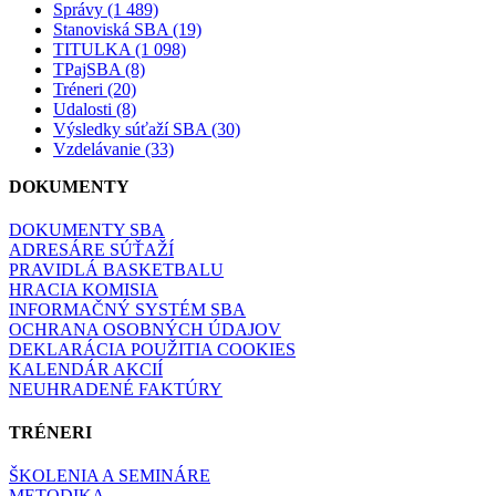
Správy (1 489)
Stanoviská SBA (19)
TITULKA (1 098)
TPajSBA (8)
Tréneri (20)
Udalosti (8)
Výsledky súťaží SBA (30)
Vzdelávanie (33)
DOKUMENTY
DOKUMENTY SBA
ADRESÁRE SÚŤAŽÍ
PRAVIDLÁ BASKETBALU
HRACIA KOMISIA
INFORMAČNÝ SYSTÉM SBA
OCHRANA OSOBNÝCH ÚDAJOV
DEKLARÁCIA POUŽITIA COOKIES
KALENDÁR AKCIÍ
NEUHRADENÉ FAKTÚRY
TRÉNERI
ŠKOLENIA A SEMINÁRE
METODIKA