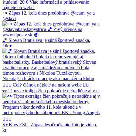
👀 Zápas 12. kola dnes predohráva @team_ya a
@slavi
🏀 Slovan Bratislava je silná športová značka.
Okre
👀 Tipos extraliga žien pokračuje netradične aj v n
SVK vs ESP | Zápas desaťročia 🔥 Toto je video,
kt