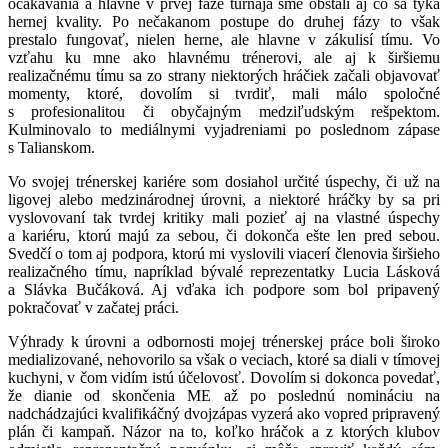
očakávania a hlavne v prvej fáze turnaja sme obstáli aj čo sa týka
hernej kvality. Po nečakanom postupe do druhej fázy to však
prestalo fungovať, nielen herne, ale hlavne v zákulisí tímu. Vo
vzťahu ku mne ako hlavnému trénerovi, ale aj k širšiemu
realizačnému tímu sa zo strany niektorých hráčiek začali objavovať
momenty, ktoré, dovolím si tvrdiť, mali málo spoločné
s profesionalitou či obyčajným medziľudským rešpektom.
Kulminovalo to mediálnymi vyjadreniami po poslednom zápase
s Talianskom.
Vo svojej trénerskej kariére som dosiahol určité úspechy, či už na
ligovej alebo medzinárodnej úrovni, a niektoré hráčky by sa pri
vyslovovaní tak tvrdej kritiky mali pozieť aj na vlastné úspechy
a kariéru, ktorú majú za sebou, či dokonča ešte len pred sebou.
Svedčí o tom aj podpora, ktorú mi vyslovili viacerí členovia širšieho
realizačného tímu, napríklad bývalé reprezentatky Lucia Lásková
a Slávka Bučáková. Aj vďaka ich podpore som bol pripavený
pokračovať v začatej práci.
Výhrady k úrovni a odbornosti mojej trénerskej práce boli široko
medializované, nehovorilo sa však o veciach, ktoré sa diali v tímovej
kuchyni, v čom vidím istú účelovosť. Dovolím si dokonca povedať,
že dianie od skončenia ME až po poslednú nomináciu na
nadchádzajúci kvalifikáčný dvojzápas vyzerá ako vopred pripravený
plán či kampaň. Názor na to, koľko hráčok a z ktorých klubov