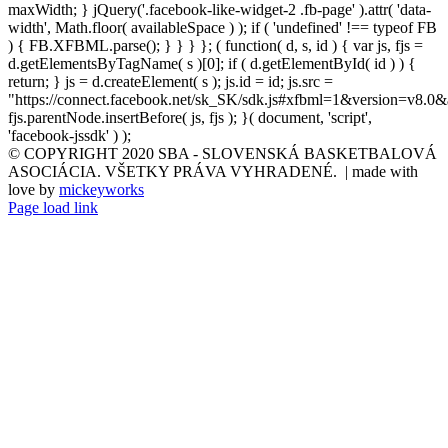
maxWidth; } jQuery('.facebook-like-widget-2 .fb-page' ).attr( 'data-
width', Math.floor( availableSpace ) ); if ( 'undefined' !== typeof FB
) { FB.XFBML.parse(); } } } }; ( function( d, s, id ) { var js, fjs =
d.getElementsByTagName( s )[0]; if ( d.getElementById( id ) ) {
return; } js = d.createElement( s ); js.id = id; js.src =
"https://connect.facebook.net/sk_SK/sdk.js#xfbml=1&version=v8.0&
fjs.parentNode.insertBefore( js, fjs ); }( document, 'script',
'facebook-jssdk' ) );
© COPYRIGHT 2020 SBA - SLOVENSKÁ BASKETBALOVÁ
ASOCIÁCIA. VŠETKY PRÁVA VYHRADENÉ. | made with
love by
mickeyworks
Page load link
Go
to
Top