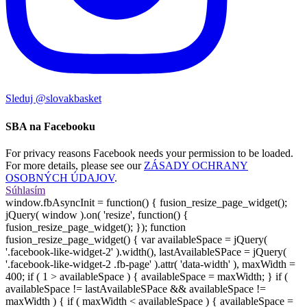
Sleduj @slovakbasket
SBA na Facebooku
For privacy reasons Facebook needs your permission to be loaded.
For more details, please see our
ZÁSADY OCHRANY
OSOBNÝCH ÚDAJOV
.
Súhlasím
window.fbAsyncInit = function() { fusion_resize_page_widget();
jQuery( window ).on( 'resize', function() {
fusion_resize_page_widget(); }); function
fusion_resize_page_widget() { var availableSpace = jQuery(
'.facebook-like-widget-2' ).width(), lastAvailableSPace = jQuery(
'.facebook-like-widget-2 .fb-page' ).attr( 'data-width' ), maxWidth =
400; if ( 1 > availableSpace ) { availableSpace = maxWidth; } if (
availableSpace != lastAvailableSPace && availableSpace !=
maxWidth ) { if ( maxWidth < availableSpace ) { availableSpace =