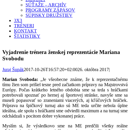
SÚŤAŽE – ARCHÍV
PROGRAMY ZÁPASOV
SÚPISKY DRUŽSTIEV
3X3
TRÉNERI
KONTAKT
ŠTATISTIKY
Vyjadrenie trénera ženskej reprezentácie Mariana
Svobodu
Juraj Šupák
2017-10-26T16:57:20+02:00
26. októbra 2017
|
Marian Svoboda:
„Je všeobecne známe, že k reprezentačnému
tímu žien som prišiel tesne pred začiatkom prípravy na Majstrovstvá
Európy. Počas krátkeho letného obdobia sme sa teda s hráčkami
potrebovali spoznať po hernej aj športovej stránke, navyše sme sa
museli popasovať so zraneniami viacerých, aj kľúčových hráčiek.
Príprava na špičkový turnaj ako sú ME teda určite nebola úplne
ideálna, ale spolu s hráčkami sme odviedli maximum a na turnaj sme
odchádzali s pocitom dobre vykonanej práce.
Myslím si, že výsledkovo sme na ME predčili všetky reálne