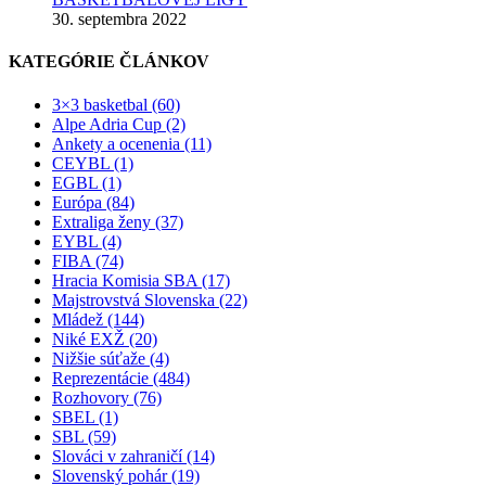
30. septembra 2022
KATEGÓRIE ČLÁNKOV
3×3 basketbal (60)
Alpe Adria Cup (2)
Ankety a ocenenia (11)
CEYBL (1)
EGBL (1)
Európa (84)
Extraliga ženy (37)
EYBL (4)
FIBA (74)
Hracia Komisia SBA (17)
Majstrovstvá Slovenska (22)
Mládež (144)
Niké EXŽ (20)
Nižšie súťaže (4)
Reprezentácie (484)
Rozhovory (76)
SBEL (1)
SBL (59)
Slováci v zahraničí (14)
Slovenský pohár (19)