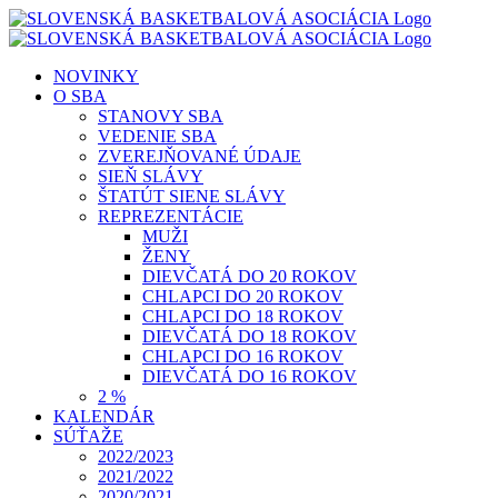
Skip
to
content
NOVINKY
O SBA
STANOVY SBA
VEDENIE SBA
ZVEREJŇOVANÉ ÚDAJE
SIEŇ SLÁVY
ŠTATÚT SIENE SLÁVY
REPREZENTÁCIE
MUŽI
ŽENY
DIEVČATÁ DO 20 ROKOV
CHLAPCI DO 20 ROKOV
CHLAPCI DO 18 ROKOV
DIEVČATÁ DO 18 ROKOV
CHLAPCI DO 16 ROKOV
DIEVČATÁ DO 16 ROKOV
2 %
KALENDÁR
SÚŤAŽE
2022/2023
2021/2022
2020/2021