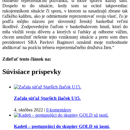
odmietlo reprezentačnú pozvánku, si môže spraviť každý sám.
Dospelo to do situácie, kedy som sa ocitol takpovediac
rukojemníkom situácie či sporu, v ktorom sa nasadzujú zbrane tak
ťažkého kalibru, ako je odmietnutie reprezentovať svoju vlasť, čo je
podľa môjho názoru pre slovenský ženský basketbal veľmi
škodlivé. Zodpovedným ľuďom v basketbalovom hnutí, ktorí do
mňa vložili svoju dôveru a ktorých si ľudsky aj odborne vážim,
chcem umožniť riešenie tejto vzniknutej situácie a preto som dnes
prezidentovi SBA Pavlovi Baginovi oznámil moje rozhodnutie
abdikovať na pozíciu trénera reprezentačného družstva žien.“
Zdieľať tento článok na:
Facebook
Twitter
Súvisiace príspevky
Začala súťaž Starších žiačok U15.
4. októbra 2022
|
0 komentárov
Kadeti – postupujúci do skupiny GOLD sú jasní.