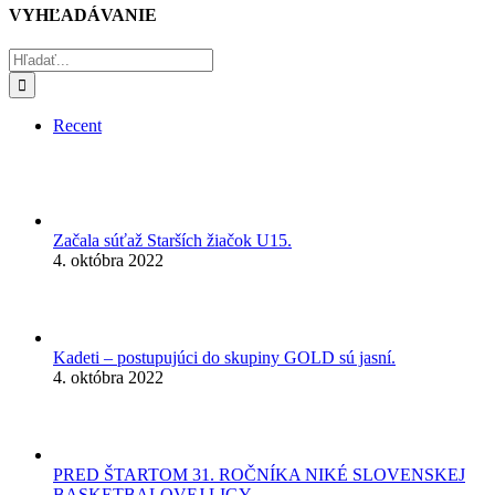
VYHĽADÁVANIE
Hľadať:
Recent
Začala súťaž Starších žiačok U15.
4. októbra 2022
Kadeti – postupujúci do skupiny GOLD sú jasní.
4. októbra 2022
PRED ŠTARTOM 31. ROČNÍKA NIKÉ SLOVENSKEJ
BASKETBALOVEJ LIGY