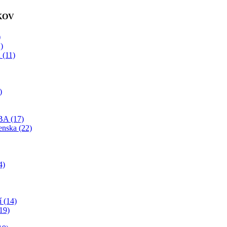
KOV
)
)
 (11)
)
BA (17)
enska (22)
4)
í (14)
19)