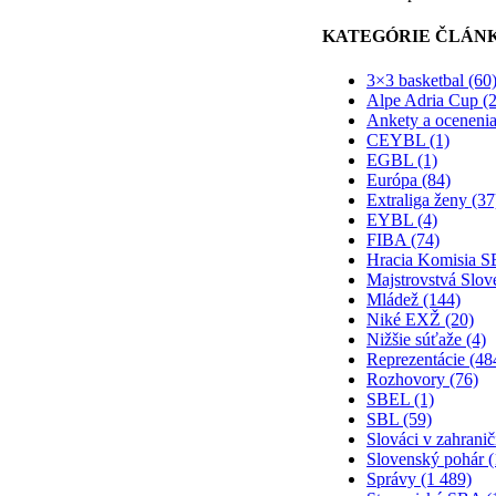
KATEGÓRIE ČLÁN
3×3 basketbal (60
Alpe Adria Cup (2
Ankety a ocenenia
CEYBL (1)
EGBL (1)
Európa (84)
Extraliga ženy (37
EYBL (4)
FIBA (74)
Hracia Komisia S
Majstrovstvá Slov
Mládež (144)
Niké EXŽ (20)
Nižšie súťaže (4)
Reprezentácie (48
Rozhovory (76)
SBEL (1)
SBL (59)
Slováci v zahranič
Slovenský pohár (
Správy (1 489)