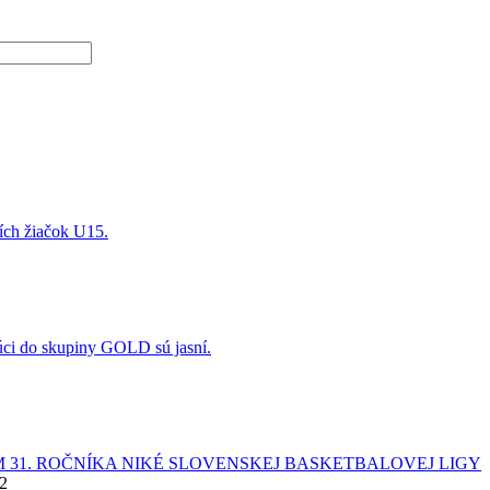
ších žiačok U15.
úci do skupiny GOLD sú jasní.
 31. ROČNÍKA NIKÉ SLOVENSKEJ BASKETBALOVEJ LIGY
22