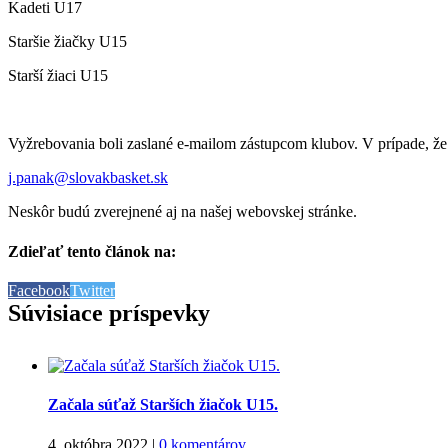
Kadeti U17
Staršie žiačky U15
Starší žiaci U15
Vyžrebovania boli zaslané e-mailom zástupcom klubov. V prípade, že 
j.panak@slovakbasket.sk
Neskôr budú zverejnené aj na našej webovskej stránke.
Zdieľať tento článok na:
Facebook
Twitter
Súvisiace príspevky
Začala súťaž Starších žiačok U15.
4. októbra 2022
|
0 komentárov