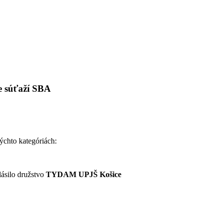
e súťaží SBA
ýchto kategóriách:
lásilo družstvo
TYDAM UPJŠ Košice