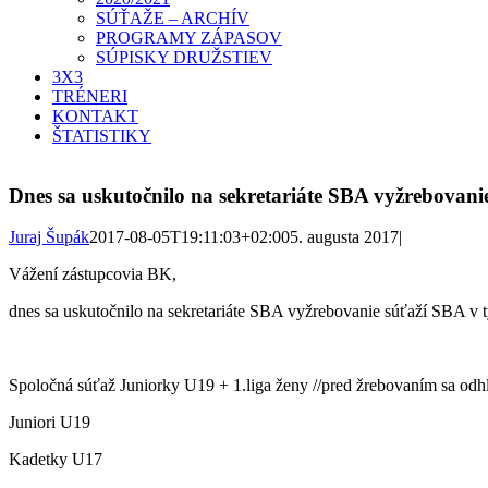
SÚŤAŽE – ARCHÍV
PROGRAMY ZÁPASOV
SÚPISKY DRUŽSTIEV
3X3
TRÉNERI
KONTAKT
ŠTATISTIKY
Dnes sa uskutočnilo na sekretariáte SBA vyžrebovani
Juraj Šupák
2017-08-05T19:11:03+02:00
5. augusta 2017
|
Vážení zástupcovia BK,
dnes sa uskutočnilo na sekretariáte SBA vyžrebovanie súťaží SBA v t
Spoločná súťaž Juniorky U19 + 1.liga ženy //pred žrebovaním sa odh
Juniori U19
Kadetky U17