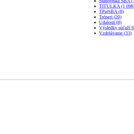
Stanoviská SBA (
TITULKA (1 098
TPajSBA (8)
Tréneri (20)
Udalosti (8)
Výsledky súťaží 
Vzdelávanie (33)