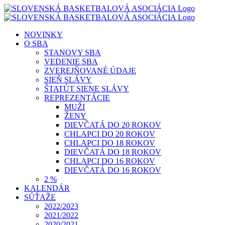
Skip
to
content
NOVINKY
O SBA
STANOVY SBA
VEDENIE SBA
ZVEREJŇOVANÉ ÚDAJE
SIEŇ SLÁVY
ŠTATÚT SIENE SLÁVY
REPREZENTÁCIE
MUŽI
ŽENY
DIEVČATÁ DO 20 ROKOV
CHLAPCI DO 20 ROKOV
CHLAPCI DO 18 ROKOV
DIEVČATÁ DO 18 ROKOV
CHLAPCI DO 16 ROKOV
DIEVČATÁ DO 16 ROKOV
2 %
KALENDÁR
SÚŤAŽE
2022/2023
2021/2022
2020/2021