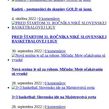
Kadeti – postupujúci do skupiny GOLD sú jasní.
4. októbra 2022
|
0 komentárov
PRED ŠTARTOM 31. ROČNÍKA NIKÉ SLOVENSKEJ
BASKETBALOVEJ LIGY
30. septembra 2022
|
0 komentárov
Nová sezóna je už za rohom, Mičuda: Moje očakávania
sú vysoké
28. septembra 2022
|
0 komentárov
3×3 basketbal: Slovensko ide na Majstrovstvá sveta
28. septembra 2022
|
0 komentárov