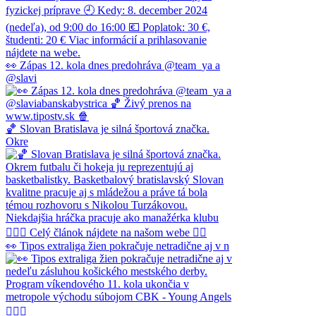
👀 Zápas 12. kola dnes predohráva @team_ya a
@slavi
🏀 Slovan Bratislava je silná športová značka.
Okre
👀 Tipos extraliga žien pokračuje netradične aj v n