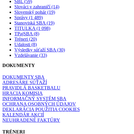
SBL (59)
Slováci v zahraničí (14)
Slovenský pohár (19)
Správy (1 489)
Stanoviská SBA (19)
TITULKA (1 098)
TPajSBA (8)
Tréneri (20)
Udalosti (8)
Výsledky súťaží SBA (30)
Vzdelávanie (33)
DOKUMENTY
DOKUMENTY SBA
ADRESÁRE SÚŤAŽÍ
PRAVIDLÁ BASKETBALU
HRACIA KOMISIA
INFORMAČNÝ SYSTÉM SBA
OCHRANA OSOBNÝCH ÚDAJOV
DEKLARÁCIA POUŽITIA COOKIES
KALENDÁR AKCIÍ
NEUHRADENÉ FAKTÚRY
TRÉNERI