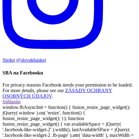
Sleduj @slovakbasket
SBA na Facebooku
For privacy reasons Facebook needs your permission to be loaded.
For more details, please see our
ZÁSADY OCHRANY
OSOBNÝCH ÚDAJOV
.
Súhlasím
window.fbAsyncInit = function() { fusion_resize_page_widget();
jQuery( window ).on( 'resize', function() {
fusion_resize_page_widget(); }); function
fusion_resize_page_widget() { var availableSpace = jQuery(
'.facebook-like-widget-2' ).width(), lastAvailableSPace = jQuery(
'.facebook-like-widget-2 .fb-page' ).attr( 'data-width' ), maxWidth =