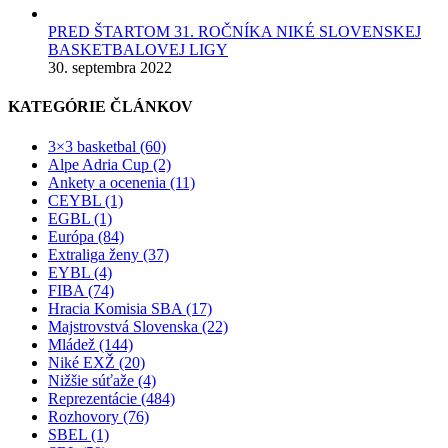
PRED ŠTARTOM 31. ROČNÍKA NIKÉ SLOVENSKEJ
BASKETBALOVEJ LIGY
30. septembra 2022
KATEGÓRIE ČLÁNKOV
3×3 basketbal (60)
Alpe Adria Cup (2)
Ankety a ocenenia (11)
CEYBL (1)
EGBL (1)
Európa (84)
Extraliga ženy (37)
EYBL (4)
FIBA (74)
Hracia Komisia SBA (17)
Majstrovstvá Slovenska (22)
Mládež (144)
Niké EXŽ (20)
Nižšie súťaže (4)
Reprezentácie (484)
Rozhovory (76)
SBEL (1)