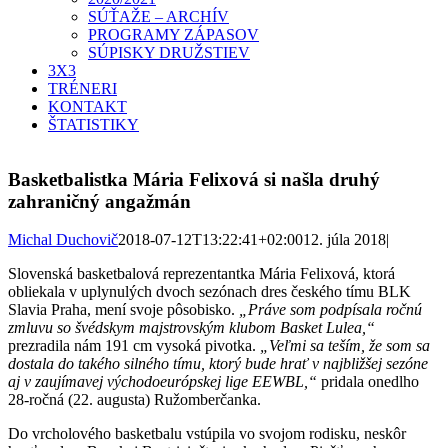
SÚŤAŽE – ARCHÍV
PROGRAMY ZÁPASOV
SÚPISKY DRUŽSTIEV
3X3
TRÉNERI
KONTAKT
ŠTATISTIKY
Basketbalistka Mária Felixová si našla druhý
zahraničný angažmán
Michal Duchovič
2018-07-12T13:22:41+02:00
12. júla 2018
|
Slovenská basketbalová reprezentantka Mária Felixová, ktorá
obliekala v uplynulých dvoch sezónach dres českého tímu BLK
Slavia Praha, mení svoje pôsobisko.
„Práve som podpísala ročnú
zmluvu so švédskym majstrovským klubom Basket Lulea,“
prezradila nám 191 cm vysoká pivotka.
„Veľmi sa teším, že som sa
dostala do takého silného tímu, ktorý bude hrať v najbližšej sezóne
aj v zaujímavej východoeurópskej lige EEWBL,“
pridala onedlho
28-ročná (22. augusta) Ružomberčanka.
Do vrcholového basketbalu vstúpila vo svojom rodisku, neskôr