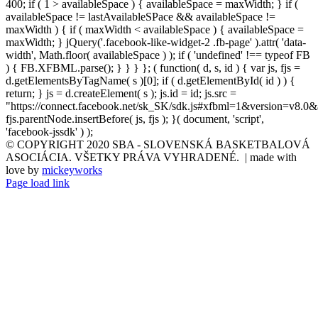
400; if ( 1 > availableSpace ) { availableSpace = maxWidth; } if (
availableSpace != lastAvailableSPace && availableSpace !=
maxWidth ) { if ( maxWidth < availableSpace ) { availableSpace =
maxWidth; } jQuery('.facebook-like-widget-2 .fb-page' ).attr( 'data-
width', Math.floor( availableSpace ) ); if ( 'undefined' !== typeof FB
) { FB.XFBML.parse(); } } } }; ( function( d, s, id ) { var js, fjs =
d.getElementsByTagName( s )[0]; if ( d.getElementById( id ) ) {
return; } js = d.createElement( s ); js.id = id; js.src =
"https://connect.facebook.net/sk_SK/sdk.js#xfbml=1&version=v8.0&
fjs.parentNode.insertBefore( js, fjs ); }( document, 'script',
'facebook-jssdk' ) );
© COPYRIGHT 2020 SBA - SLOVENSKÁ BASKETBALOVÁ
ASOCIÁCIA. VŠETKY PRÁVA VYHRADENÉ. | made with
love by
mickeyworks
Page load link
Go
to
Top