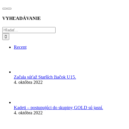
VYHĽADÁVANIE
Hľadať:
Recent
Začala súťaž Starších žiačok U15.
4. októbra 2022
Kadeti – postupujúci do skupiny GOLD sú jasní.
4. októbra 2022