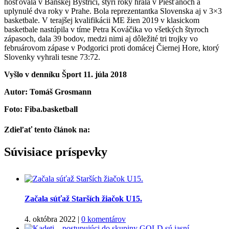
hosťovala v Banskej Bystrici, štyri roky hrala v Piešťanoch a
uplynulé dva roky v Prahe. Bola reprezentantka Slovenska aj v 3×3
basketbale. V terajšej kvalifikácii ME žien 2019 v klasickom
basketbale nastúpila v tíme Petra Kováčika vo všetkých štyroch
zápasoch, dala 39 bodov, medzi nimi aj dôležité tri trojky vo
februárovom zápase v Podgorici proti domácej Čiernej Hore, ktorý
Slovenky vyhrali tesne 73:72.
Vyšlo v denníku Šport 11. júla 2018
Autor: Tomáš Grosmann
Foto: Fiba.basketball
Zdieľať tento článok na:
Facebook
Twitter
Súvisiace príspevky
Začala súťaž Starších žiačok U15.
4. októbra 2022
|
0 komentárov