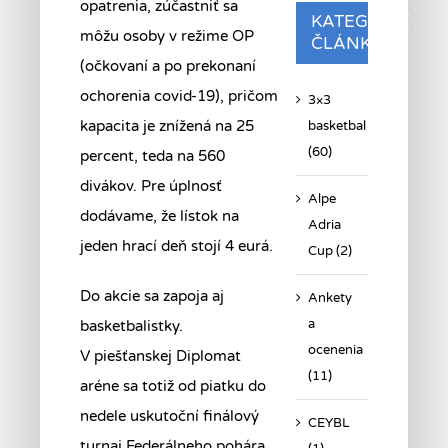
opatrenia, zúčastniť sa
KATEGÓRIE
môžu osoby v režime OP
ČLÁNKOV
(očkovaní a po prekonaní
ochorenia covid-19), pričom
3×3
kapacita je znížená na 25
basketbal
(60)
percent, teda na 560
divákov. Pre úplnosť
Alpe
dodávame, že lístok na
Adria
jeden hrací deň stojí 4 eurá.
Cup (2)
Do akcie sa zapoja aj
Ankety
a
basketbalistky.
ocenenia
V piešťanskej Diplomat
(11)
aréne sa totiž od piatku do
nedele uskutoční finálový
CEYBL
turnaj Federálneho pohára