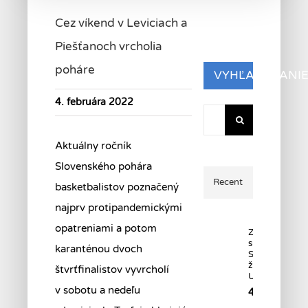
Cez víkend v Leviciach a
Piešťanoch vrcholia
poháre
VYHĽADÁVANI
4. februára 2022
Hľadať:
Aktuálny ročník
Slovenského pohára
Recent
basketbalistov poznačený
najprv protipandemickými
opatreniami a potom
Začala
súťaž
karanténou dvoch
Starších
žiačok
štvrťfinalistov vyvrcholí
U15.
v sobotu a nedeľu
4.