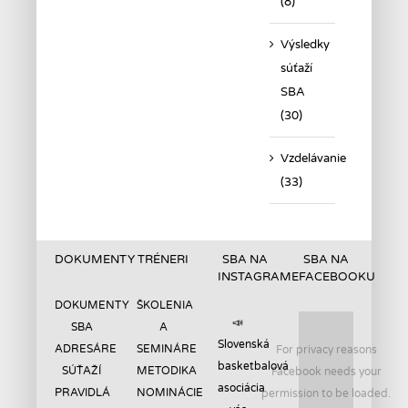
(8)
Výsledky
súťaží
SBA
(30)
Vzdelávanie
(33)
DOKUMENTY
TRÉNERI
SBA NA
SBA NA
INSTAGRAME
FACEBOOKU
DOKUMENTY
ŠKOLENIA
📣
SBA
A
Slovenská
ADRESÁRE
SEMINÁRE
For privacy reasons
basketbalová
SÚŤAŽÍ
METODIKA
Facebook needs your
asociácia
PRAVIDLÁ
NOMINÁCIE
permission to be loaded.