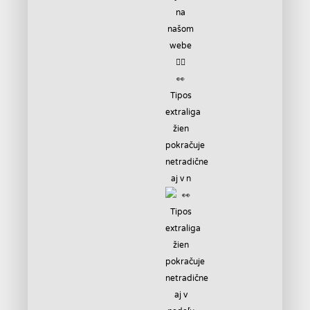
👀
Tipos
extraliga
žien
pokračuje
netradične
aj v n