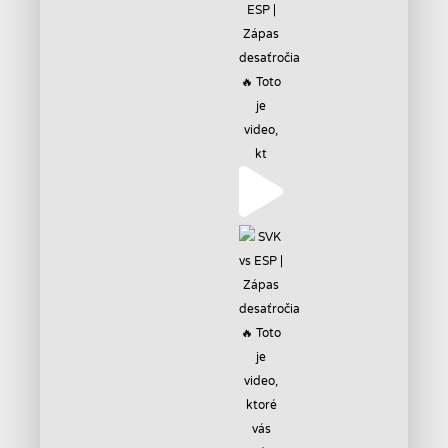
ESP |
Zápas
desaťročia
🔥 Toto
je
video,
kt