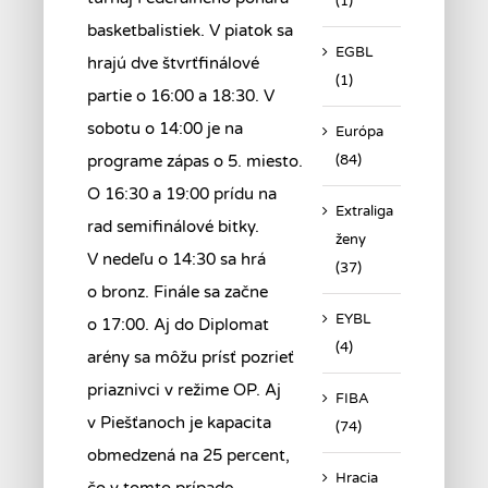
(1)
basketbalistiek. V piatok sa
EGBL
hrajú dve štvrťfinálové
(1)
partie o 16:00 a 18:30. V
sobotu o 14:00 je na
Európa
(84)
programe zápas o 5. miesto.
O 16:30 a 19:00 prídu na
Extraliga
rad semifinálové bitky.
ženy
V nedeľu o 14:30 sa hrá
(37)
o bronz. Finále sa začne
EYBL
o 17:00. Aj do Diplomat
(4)
arény sa môžu prísť pozrieť
priaznivci v režime OP. Aj
FIBA
v Piešťanoch je kapacita
(74)
obmedzená na 25 percent,
Hracia