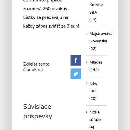
čo v tomto prípade
Komisia
znamená 250 divákov.
SBA
Lístky sa predávajú na
(17)
každý zápas zvlášť za 3 eurá.
Majstrovstvá
Slovenska
(22)
Facebook
Mládež
Zdieľať tento
článok na:
(144)
Twitter
Niké
EXŽ
(20)
Súvisiace
Nižšie
príspevky
súťaže
(4)