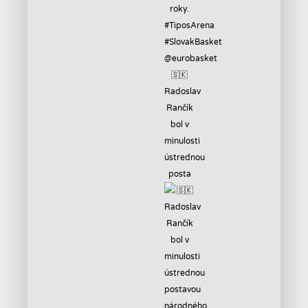
🇸🇰
Radoslav
Rančík
bol v
minulosti
ústrednou
posta