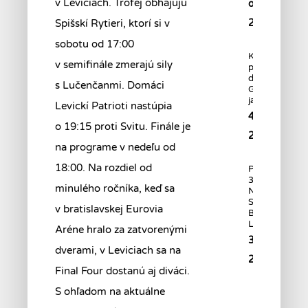
v Leviciach. Trofej obhajujú
októbra
Spišskí Rytieri, ktorí si v
2022
sobotu od 17:00
Kadeti –
v semifinále zmerajú sily
postupujúci
do skupiny
s Lučenčanmi. Domáci
GOLD sú
jasní.
Levickí Patrioti nastúpia
4. októbra
o 19:15 proti Svitu. Finále je
2022
na programe v nedeľu od
18:00. Na rozdiel od
PRED ŠTAR
31. ROČNÍKA
minulého ročníka, keď sa
NIKÉ
SLOVENSKEJ
v bratislavskej Eurovia
BASKETBALO
LIGY
Aréne hralo za zatvorenými
30. septemb
dverami, v Leviciach sa na
2022
Final Four dostanú aj diváci.
S ohľadom na aktuálne