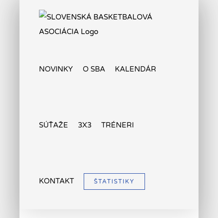
Skip
to
content
NOVINKY
O SBA
KALENDÁR
SÚŤAŽE
3X3
TRÉNERI
KONTAKT
ŠTATISTIKY