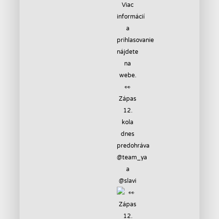
👀
Zápas
12.
kola
dnes
predohráva
@team_ya
a
@slavi