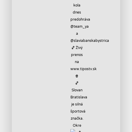
🏀
Slovan
Bratislava
je silná
športová
značka.
Okre