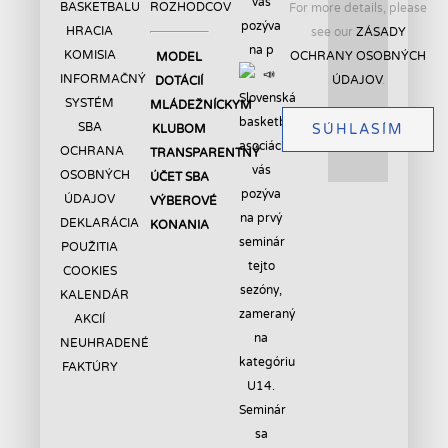
vás
BASKETBALU
ROZHODCOV
For more details, please
pozýva
HRACIA
see our
ZÁSADY
na p
KOMISIA
OCHRANY OSOBNÝCH
MODEL
INFORMAČNÝ
ÚDAJOV
.
DOTÁCIÍ
SYSTÉM
MLÁDEŽNÍCKYM
SBA
SÚHLASÍM
KLUBOM
OCHRANA
TRANSPARENTNÝ
OSOBNÝCH
ÚČET SBA
ÚDAJOV
VÝBEROVÉ
DEKLARÁCIA
KONANIA
POUŽITIA
COOKIES
KALENDÁR
AKCIÍ
NEUHRADENÉ
FAKTÚRY