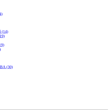
4)
í (14)
19)
19)
)
SBA (30)