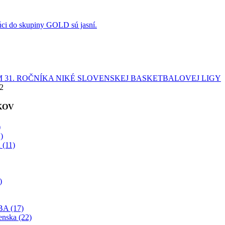
úci do skupiny GOLD sú jasní.
 31. ROČNÍKA NIKÉ SLOVENSKEJ BASKETBALOVEJ LIGY
22
KOV
)
)
 (11)
)
BA (17)
enska (22)