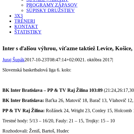
PROGRAMY ZÁPASOV
SÚPISKY DRUŽSTIEV
3X3
TRÉNERI
KONTAKT
ŠTATISTIKY
Inter s ďalšou výhrou, víťazne taktiež Levice, Košice
Juraj Šupák
2017-10-23T08:47:14+02:00
21. októbra 2017
|
Slovenská basketbalová liga 6. kolo:
BK Inter Bratislava – PP & TV Raj Žilina 103:89
(21:24,26:17,30
BK Inter Bratislava:
Baťka 26, Matovič 18, Barač 13, Vlahovič 12, 
PP & TV Raj Žilina:
Rožánek 24, Wright 23, Conley 15, Holcomb 11
Trestné hody: 5/13 – 16/20, Fauly: 21 – 15, Trojky: 15 – 10
Rozhodovali: Ženiš, Bartoš, Hudec