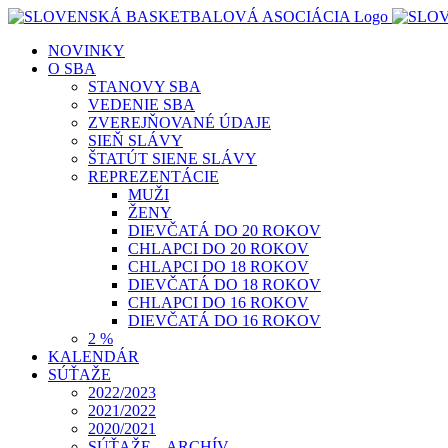
Skip
to
NOVINKY
content
O SBA
STANOVY SBA
VEDENIE SBA
ZVEREJŇOVANÉ ÚDAJE
SIEŇ SLÁVY
ŠTATÚT SIENE SLÁVY
REPREZENTÁCIE
MUŽI
ŽENY
DIEVČATÁ DO 20 ROKOV
CHLAPCI DO 20 ROKOV
CHLAPCI DO 18 ROKOV
DIEVČATÁ DO 18 ROKOV
CHLAPCI DO 16 ROKOV
DIEVČATÁ DO 16 ROKOV
2 %
KALENDÁR
SÚŤAŽE
2022/2023
2021/2022
2020/2021
SÚŤAŽE – ARCHÍV