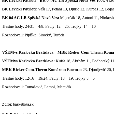
BK Levickí Patrioti – BK 04 AC LB Spišská Nová Ves 100:74
(26
BK Levickí Patrioti:
Vašl 17, Petani 13, Djurič 12, Kurbas 12, Boja
BK 04 AC LB Spišská Nová Ves:
Majerčák 18, Antoni 11, Ninkovič 
Trestné hody: 24/31 – 4/8, Fauly: 12 – 25, Trojky: 14 – 10
Rozhodovali: Pipíška, Sirocký, Turček
VŠEMvs Karlovka Bratislava – MBK Rieker Com-Therm Komá
VŠEMvs Karlovka Bratislava:
Kuffa 18, Abrhám 11, Podhorský 11, 
MBK Rieker Com-Therm Komárno:
Bowman 23, Djordjevič 20, Di
Trestné hody: 12/16 – 19/24, Fauly: 18 – 19, Trojky 8 – 5
Rozhodovali: Tomašovič, Lamoš, Matejčík
Zdroj: basketliga.sk