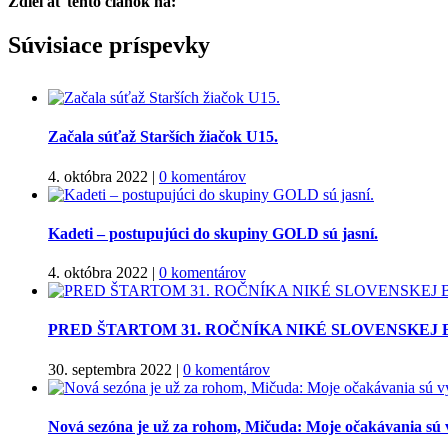
Zdieľať tento článok na:
Facebook
Twitter
Súvisiace príspevky
Začala súťaž Starších žiačok U15.
4. októbra 2022
|
0 komentárov
Kadeti – postupujúci do skupiny GOLD sú jasní.
4. októbra 2022
|
0 komentárov
PRED ŠTARTOM 31. ROČNÍKA NIKÉ SLOVENSKEJ
30. septembra 2022
|
0 komentárov
Nová sezóna je už za rohom, Mičuda: Moje očakávania sú 