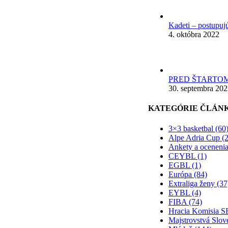
Kadeti – postupuj
4. októbra 2022
PRED ŠTARTOM
30. septembra 20
KATEGÓRIE ČLÁN
3×3 basketbal (60
Alpe Adria Cup (2
Ankety a ocenenia
CEYBL (1)
EGBL (1)
Európa (84)
Extraliga ženy (37
EYBL (4)
FIBA (74)
Hracia Komisia S
Majstrovstvá Slov