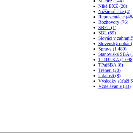
Mládež (144)
Niké EXŽ (20)
Nižšie súťaže (4)
Reprezentácie (48
Rozhovory (76)
SBEL (1)
SBL (59)
Slováci v zahranič
Slovenský pohár (
Správy (1 489)
Stanoviská SBA (
TITULKA (1 098
TPajSBA (8)
Tréneri (20)
Udalosti (8)
Výsledky súťaží 
Vzdelávanie (33)