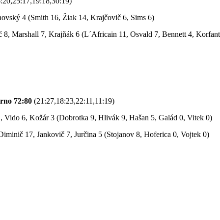
:20,25:17,19:18,30:19)
novský 4 (Smith 16, Žiak 14, Krajčovič 6, Sims 6)
8, Marshall 7, Krajňák 6 (L´Africain 11, Osvald 7, Bennett 4, Korfant
rno 72:80
(21:27,18:23,22:11,11:19)
Vido 6, Kožár 3 (Dobrotka 9, Hlivák 9, Hašan 5, Galád 0, Vitek 0)
minič 17, Jankovič 7, Jurčina 5 (Stojanov 8, Hoferica 0, Vojtek 0)