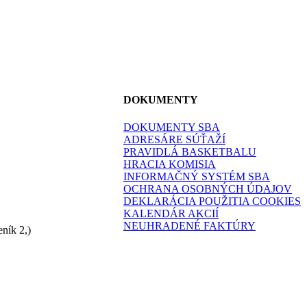
DOKUMENTY
DOKUMENTY SBA
ADRESÁRE SÚŤAŽÍ
PRAVIDLÁ BASKETBALU
HRACIA KOMISIA
INFORMAČNÝ SYSTÉM SBA
OCHRANA OSOBNÝCH ÚDAJOV
DEKLARÁCIA POUŽITIA COOKIES
KALENDÁR AKCIÍ
NEUHRADENÉ FAKTÚRY
ník 2,)