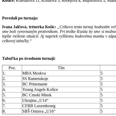
Košice:
Kolesárová 11, Kristlová 5, Rebejová 4, Majorošová 3, Sil
Povedali po turnaja:
Ivana Jalčová, trénerka Košíc:
„Celkovo tento turnaj hodnotím veľm
sme boli vyrovnaným protivníkom. Pri troške šťastia by sme si možno
lepšie riešenie situácií. Aj napriek vyššiemu bodovému manku v zápas
celkovej tabuľky.“
Tabuľka po úvodnom turnaji:
Poz.
Tím
1.
MBA Moskva
5
2.
SS Ramenskoje
5
3.
BC Prinemanie
5
4.
Young Angels Košice
5
5.
BC Cmoki Minsk
5
6.
Ukrajina „U14“
5
7.
CFBB Luxembourg
5
8.
SBŠ Ostrava „U16“
5