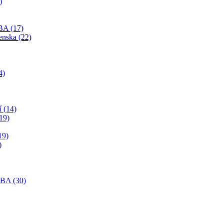
)
BA (17)
enska (22)
4)
í (14)
19)
19)
)
SBA (30)