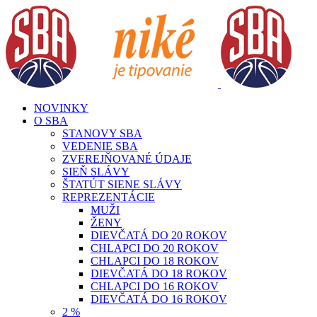
Skip
to
content
NOVINKY
O SBA
STANOVY SBA
VEDENIE SBA
ZVEREJŇOVANÉ ÚDAJE
SIEŇ SLÁVY
ŠTATÚT SIENE SLÁVY
REPREZENTÁCIE
MUŽI
ŽENY
DIEVČATÁ DO 20 ROKOV
CHLAPCI DO 20 ROKOV
CHLAPCI DO 18 ROKOV
DIEVČATÁ DO 18 ROKOV
CHLAPCI DO 16 ROKOV
DIEVČATÁ DO 16 ROKOV
2 %