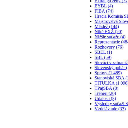
Extraliga ženy (37
EYBL (4)
FIBA (74)
Hracia Komisia S
Majstrovstvá Slov
Mládež (144)
Niké EXŽ (20)
Nižšie súťaže (4)
Reprezentácie (48
Rozhovory (76)
SBEL (1)
SBL (59)
Slováci v zahranič
Slovenský pohár (
Správy (1 489)
Stanoviská SBA (
TITULKA (1 098
TPajSBA (8)
Tréneri (20)
Udalosti (8)
Výsledky súťaží 
Vzdelávanie (33)