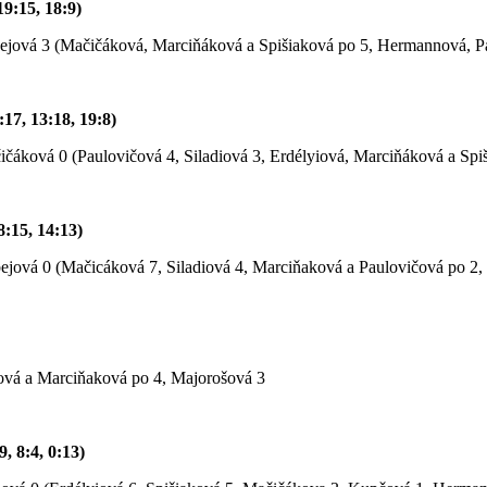
19:15, 18:9)
bejová 3 (Mačičáková, Marciňáková a Spišiaková po 5, Hermannová, Pa
:17, 13:18, 19:8)
čičáková 0 (Paulovičová 4, Siladiová 3, Erdélyiová, Marciňáková a S
 8:15, 14:13)
bejová 0 (Mačicáková 7, Siladiová 4, Marciňaková a Paulovičová po 
yiová a Marciňaková po 4, Majorošová 3
9, 8:4, 0:13)