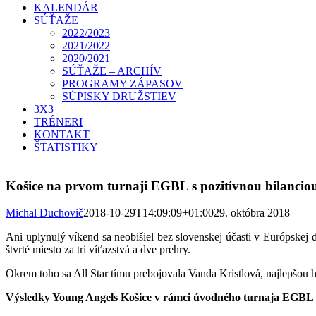
KALENDÁR
SÚŤAŽE
2022/2023
2021/2022
2020/2021
SÚŤAŽE – ARCHÍV
PROGRAMY ZÁPASOV
SÚPISKY DRUŽSTIEV
3X3
TRÉNERI
KONTAKT
ŠTATISTIKY
Košice na prvom turnaji EGBL s pozitívnou bilancio
Michal Duchovič
2018-10-29T14:09:09+01:00
29. októbra 2018
|
Ani uplynulý víkend sa neobišiel bez slovenskej účasti v Európskej
štvrté miesto za tri víťazstvá a dve prehry.
Okrem toho sa All Star tímu prebojovala Vanda Kristlová, najlepšou 
Výsledky Young Angels Košice v rámci úvodného turnaja EGBL 