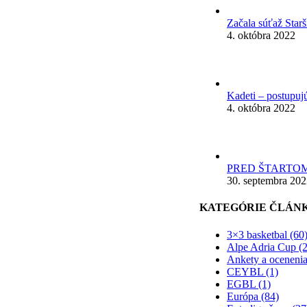
Začala súťaž Star
4. októbra 2022
Kadeti – postupuj
4. októbra 2022
PRED ŠTARTOM
30. septembra 20
KATEGÓRIE ČLÁN
3×3 basketbal (60
Alpe Adria Cup (2
Ankety a ocenenia
CEYBL (1)
EGBL (1)
Európa (84)