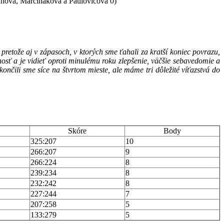
nnová, Marciňáková a Paulovičová 0)
 pretože aj v zápasoch, v ktorých sme ťahali za kratší koniec povrazu,
osť a je vidieť oproti minulému roku zlepšenie, väčšie sebavedomie a
ončili sme síce na štvrtom mieste, ale máme tri dôležité víťazstvá do
Skóre
Body
325:207
10
266:207
9
266:224
8
239:234
8
232:242
8
227:244
7
207:258
5
133:279
5