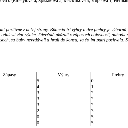
adiová 0 (Erdélyiová 6, Spišiaková 5, Mačičákova 3, Kupčová 1, Herma
i pozitívne z našej strany. Bilancia tri výhry a dve prehry je výborná,
 odniesli viac výhier. Dievčatá ukázali v zápasoch bojovnosť, odhodlan
och, sa baby nevzdávali a hrali do konca, za čo im patrí pochvala. Sk
Zápasy
Výhry
Prehry
5
0
4
1
3
2
3
2
3
2
2
3
0
5
0
5