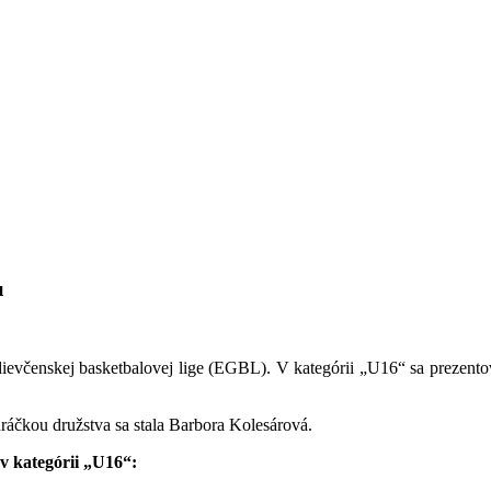
u
 dievčenskej basketbalovej lige (EGBL). V kategórii „U16“ sa prezent
hráčkou družstva sa stala Barbora Kolesárová.
v kategórii „U16“: