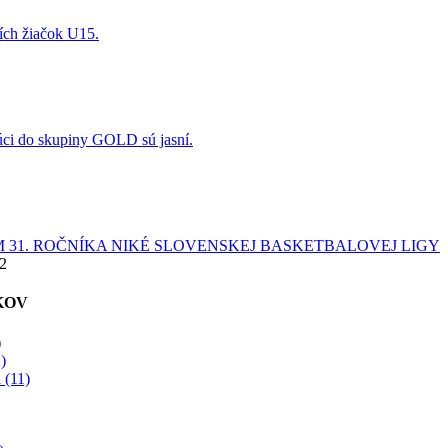
ších žiačok U15.
úci do skupiny GOLD sú jasní.
 31. ROČNÍKA NIKÉ SLOVENSKEJ BASKETBALOVEJ LIGY
22
KOV
)
)
 (11)