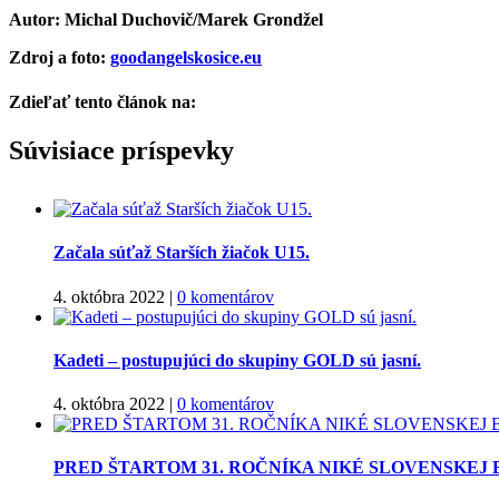
Autor: Michal Duchovič/Marek Grondžel
Zdroj a foto:
goodangelskosice.eu
Zdieľať tento článok na:
Facebook
Twitter
Súvisiace príspevky
Začala súťaž Starších žiačok U15.
4. októbra 2022
|
0 komentárov
Kadeti – postupujúci do skupiny GOLD sú jasní.
4. októbra 2022
|
0 komentárov
PRED ŠTARTOM 31. ROČNÍKA NIKÉ SLOVENSKEJ