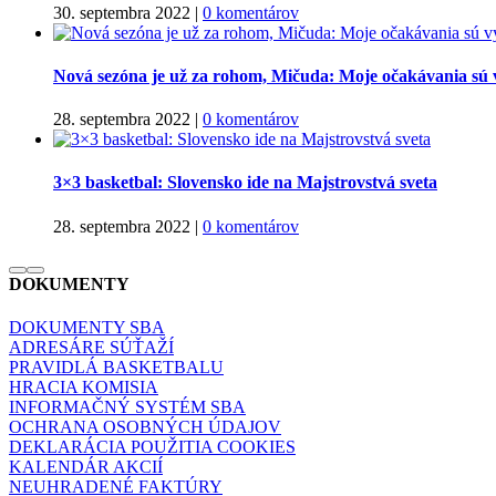
30. septembra 2022
|
0 komentárov
Nová sezóna je už za rohom, Mičuda: Moje očakávania sú 
28. septembra 2022
|
0 komentárov
3×3 basketbal: Slovensko ide na Majstrovstvá sveta
28. septembra 2022
|
0 komentárov
DOKUMENTY
DOKUMENTY SBA
ADRESÁRE SÚŤAŽÍ
PRAVIDLÁ BASKETBALU
HRACIA KOMISIA
INFORMAČNÝ SYSTÉM SBA
OCHRANA OSOBNÝCH ÚDAJOV
DEKLARÁCIA POUŽITIA COOKIES
KALENDÁR AKCIÍ
NEUHRADENÉ FAKTÚRY