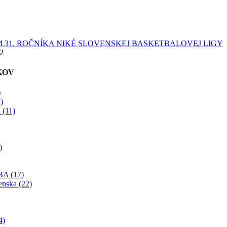
 31. ROČNÍKA NIKÉ SLOVENSKEJ BASKETBALOVEJ LIGY
22
KOV
)
)
 (11)
)
BA (17)
enska (22)
4)