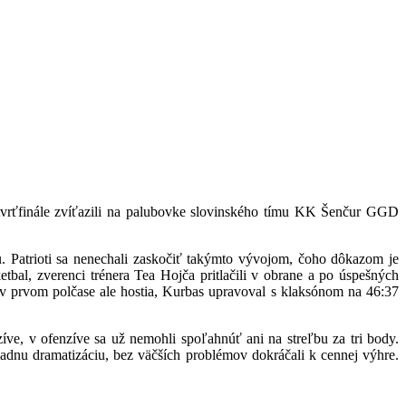
tvrťfinále zvíťazili na palubovke slovinského tímu KK Šenčur GGD
u. Patrioti sa nenechali zaskočiť takýmto vývojom, čoho dôkazom je
tbal, zverenci trénera Tea Hojča pritlačili v obrane a po úspešných
vo v prvom polčase ale hostia, Kurbas upravoval s klaksónom na 46:37
nzíve, v ofenzíve sa už nemohli spoľahnúť ani na streľbu za tri body.
iadnu dramatizáciu, bez väčších problémov dokráčali k cennej výhre.