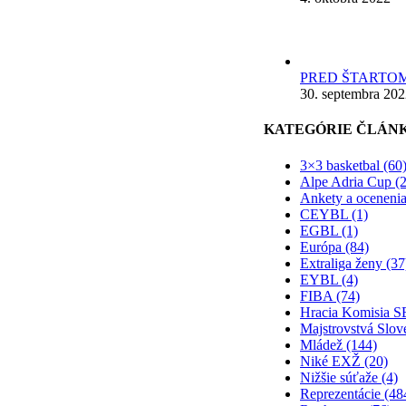
PRED ŠTARTOM
30. septembra 20
KATEGÓRIE ČLÁN
3×3 basketbal (60
Alpe Adria Cup (2
Ankety a ocenenia
CEYBL (1)
EGBL (1)
Európa (84)
Extraliga ženy (37
EYBL (4)
FIBA (74)
Hracia Komisia S
Majstrovstvá Slov
Mládež (144)
Niké EXŽ (20)
Nižšie súťaže (4)
Reprezentácie (48