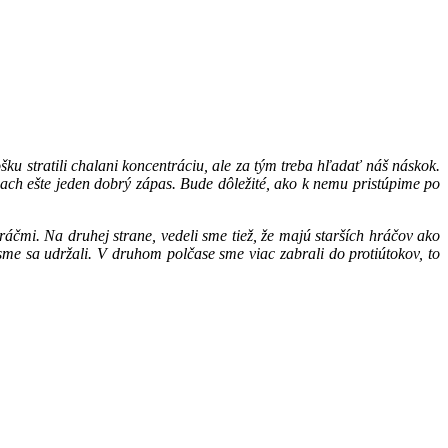
šku stratili chalani koncentráciu, ale za tým treba hľadať náš náskok.
ach ešte jeden dobrý zápas. Bude dôležité, ako k nemu pristúpime po
áčmi. Na druhej strane, vedeli sme tiež, že majú starších hráčov ako
 sme sa udržali. V druhom polčase sme viac zabrali do protiútokov, to