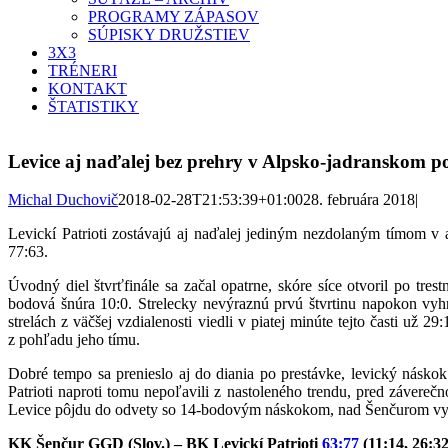
PROGRAMY ZÁPASOV
SÚPISKY DRUŽSTIEV
3X3
TRÉNERI
KONTAKT
ŠTATISTIKY
Levice aj naďalej bez prehry v Alpsko-jadranskom po
Michal Duchovič
2018-02-28T21:53:39+01:00
28. februára 2018
|
Levickí Patrioti zostávajú aj naďalej jediným nezdolaným tímom 
77:63.
Úvodný diel štvrťfinále sa začal opatrne, skóre síce otvoril po t
bodová šnúra 10:0. Strelecky nevýraznú prvú štvrtinu napokon vyhra
strelách z väčšej vzdialenosti viedli v piatej minúte tejto časti u
z pohľadu jeho tímu.
Dobré tempo sa prenieslo aj do diania po prestávke, levický náskok t
Patrioti naproti tomu nepoľavili z nastoleného trendu, pred závere
Levice pôjdu do odvety so 14-bodovým náskokom, nad Šenčurom vyh
KK Šenčur GGD (Slov.) – BK Levickí Patrioti
63:77
(11:14, 26:32