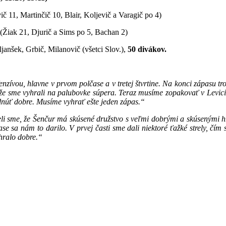
č 11, Martinčič 10, Blair, Koljevič a Varagič po 4)
(Žiak 21, Djurič a Sims po 5, Bachan 2)
janšek, Grbič, Milanovič (všetci Slov.),
50 divákov.
zívou, hlavne v prvom polčase a v tretej štvrtine. Na konci zápasu tro
, že sme vyhrali na palubovke súpera. Teraz musíme zopakovať v Levici
dnúť dobre. Musíme vyhrať ešte jeden zápas.“
li sme, že Šenčur má skúsené družstvo s veľmi dobrými a skúsenými hr
ase sa nám to darilo. V prvej časti sme dali niektoré ťažké strely, čím
 hralo dobre.“