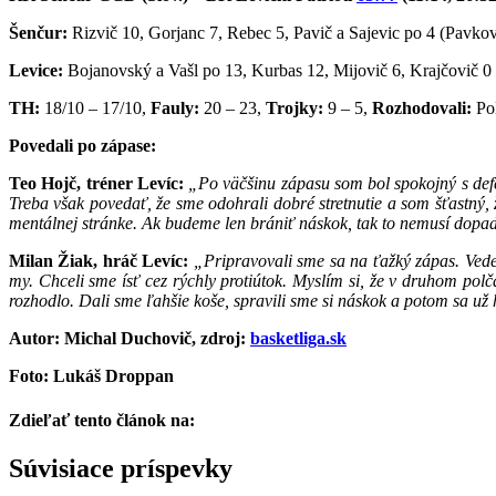
Šenčur:
Rizvič 10, Gorjanc 7, Rebec 5, Pavič a Sajevic po 4 (Pavkovi
Levice:
Bojanovský a Vašl po 13, Kurbas 12, Mijovič 6, Krajčovič 0 
TH:
18/10 – 17/10,
Fauly:
20 – 23,
Trojky:
9 – 5,
Rozhodovali:
Pol
Povedali po zápase:
Teo Hojč, tréner Levíc:
„Po väčšinu zápasu som bol spokojný s defen
Treba však povedať, že sme odohrali dobré stretnutie a som šťastný
mentálnej stránke. Ak budeme len brániť náskok, tak to nemusí dopa
Milan Žiak, hráč Levíc:
„Pripravovali sme sa na ťažký zápas. Vede
my. Chceli sme ísť cez rýchly protiútok. Myslím si, že v druhom polč
rozhodlo. Dali sme ľahšie koše, spravili sme si náskok a potom sa už
Autor: Michal Duchovič, zdroj:
basketliga.sk
Foto: Lukáš Droppan
Zdieľať tento článok na:
Facebook
Twitter
Súvisiace príspevky