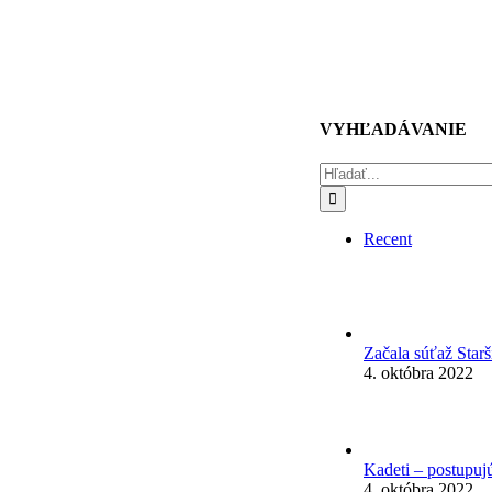
VYHĽADÁVANIE
Hľadať:
Recent
Začala súťaž Star
4. októbra 2022
Kadeti – postupuj
4. októbra 2022