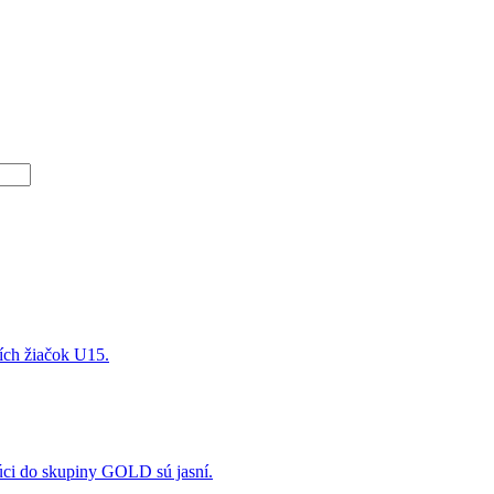
ších žiačok U15.
úci do skupiny GOLD sú jasní.