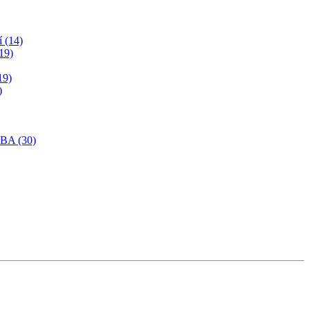
í (14)
19)
19)
)
SBA (30)