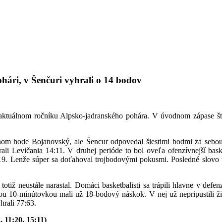
hári, v Šenčuri vyhrali o 14 bodov
v aktuálnom ročníku Alpsko-jadranského pohára. V úvodnom zápase š
restnom hode Bojanovský, ale Šencur odpovedal šiestimi bodmi za sebo
li Levičania 14:11. V druhej perióde to bol oveľa ofenzívnejší baske
ž 29:19. Lenže súper sa doťahoval trojbodovými pokusmi. Posledné slo
otiž neustále narastal. Domáci basketbalisti sa trápili hlavne v defe
čnou 10-minútovkou mali už 18-bodový náskok. V nej už nepripustili ž
rali 77:63.
, 11:20, 15:11)