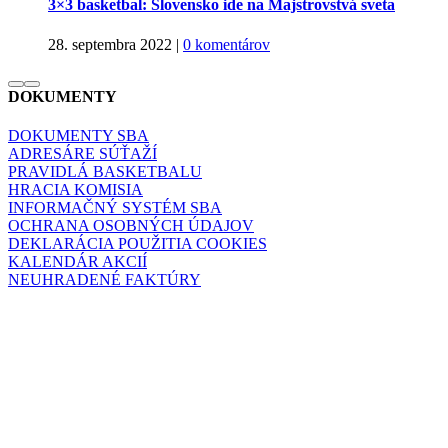
3×3 basketbal: Slovensko ide na Majstrovstvá sveta
28. septembra 2022
|
0 komentárov
DOKUMENTY
DOKUMENTY SBA
ADRESÁRE SÚŤAŽÍ
PRAVIDLÁ BASKETBALU
HRACIA KOMISIA
INFORMAČNÝ SYSTÉM SBA
OCHRANA OSOBNÝCH ÚDAJOV
DEKLARÁCIA POUŽITIA COOKIES
KALENDÁR AKCIÍ
NEUHRADENÉ FAKTÚRY