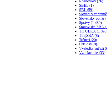
Rozhovory (76)
SBEL (1)
SBL (59)
Slováci v zahranič
Slovenský pohár (
Správy (1 489)
Stanoviská SBA (
TITULKA (1 098
TPajSBA (8)
Tréneri (20)
Udalosti (8)
Výsledky súťaží 
Vzdelávanie (33)