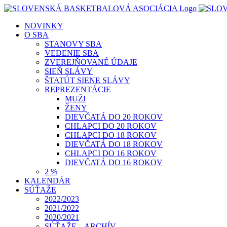
Skip
to
NOVINKY
content
O SBA
STANOVY SBA
VEDENIE SBA
ZVEREJŇOVANÉ ÚDAJE
SIEŇ SLÁVY
ŠTATÚT SIENE SLÁVY
REPREZENTÁCIE
MUŽI
ŽENY
DIEVČATÁ DO 20 ROKOV
CHLAPCI DO 20 ROKOV
CHLAPCI DO 18 ROKOV
DIEVČATÁ DO 18 ROKOV
CHLAPCI DO 16 ROKOV
DIEVČATÁ DO 16 ROKOV
2 %
KALENDÁR
SÚŤAŽE
2022/2023
2021/2022
2020/2021
SÚŤAŽE – ARCHÍV