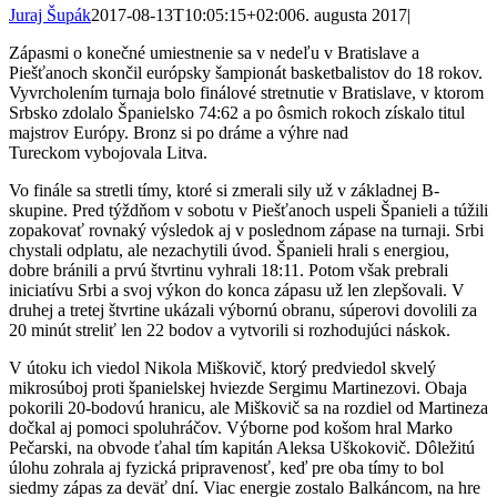
Juraj Šupák
2017-08-13T10:05:15+02:00
6. augusta 2017
|
Zápasmi o konečné umiestnenie sa v nedeľu v Bratislave a
Piešťanoch skončil európsky šampionát basketbalistov do 18 rokov.
Vyvrcholením turnaja bolo finálové stretnutie v Bratislave, v ktorom
Srbsko zdolalo Španielsko 74:62 a po ôsmich rokoch získalo titul
majstrov Európy. Bronz si po dráme a výhre nad
Tureckom vybojovala Litva.
Vo finále sa stretli tímy, ktoré si zmerali sily už v základnej B-
skupine. Pred týždňom v sobotu v Piešťanoch uspeli Španieli a túžili
zopakovať rovnaký výsledok aj v poslednom zápase na turnaji. Srbi
chystali odplatu, ale nezachytili úvod. Španieli hrali s energiou,
dobre bránili a prvú štvrtinu vyhrali 18:11. Potom však prebrali
iniciatívu Srbi a svoj výkon do konca zápasu už len zlepšovali. V
druhej a tretej štvrtine ukázali výbornú obranu, súperovi dovolili za
20 minút streliť len 22 bodov a vytvorili si rozhodujúci náskok.
V útoku ich viedol Nikola Miškovič, ktorý predviedol skvelý
mikrosúboj proti španielskej hviezde Sergimu Martinezovi. Obaja
pokorili 20-bodovú hranicu, ale Miškovič sa na rozdiel od Martineza
dočkal aj pomoci spoluhráčov. Výborne pod košom hral Marko
Pečarski, na obvode ťahal tím kapitán Aleksa Uškokovič. Dôležitú
úlohu zohrala aj fyzická pripravenosť, keď pre oba tímy to bol
siedmy zápas za deväť dní. Viac energie zostalo Balkáncom, na hre