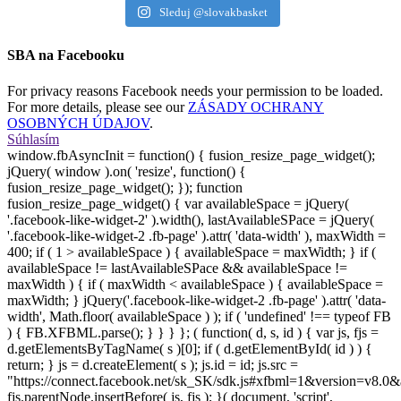
Sleduj @slovakbasket
SBA na Facebooku
For privacy reasons Facebook needs your permission to be loaded.
For more details, please see our
ZÁSADY OCHRANY
OSOBNÝCH ÚDAJOV
.
Súhlasím
window.fbAsyncInit = function() { fusion_resize_page_widget();
jQuery( window ).on( 'resize', function() {
fusion_resize_page_widget(); }); function
fusion_resize_page_widget() { var availableSpace = jQuery(
'.facebook-like-widget-2' ).width(), lastAvailableSPace = jQuery(
'.facebook-like-widget-2 .fb-page' ).attr( 'data-width' ), maxWidth =
400; if ( 1 > availableSpace ) { availableSpace = maxWidth; } if (
availableSpace != lastAvailableSPace && availableSpace !=
maxWidth ) { if ( maxWidth < availableSpace ) { availableSpace =
maxWidth; } jQuery('.facebook-like-widget-2 .fb-page' ).attr( 'data-
width', Math.floor( availableSpace ) ); if ( 'undefined' !== typeof FB
) { FB.XFBML.parse(); } } } }; ( function( d, s, id ) { var js, fjs =
d.getElementsByTagName( s )[0]; if ( d.getElementById( id ) ) {
return; } js = d.createElement( s ); js.id = id; js.src =
"https://connect.facebook.net/sk_SK/sdk.js#xfbml=1&version=v8.0&
fjs.parentNode.insertBefore( js, fjs ); }( document, 'script',