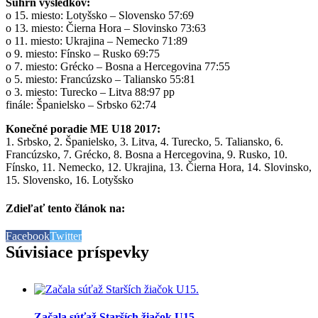
Súhrn výsledkov:
o 15. miesto: Lotyšsko – Slovensko 57:69
o 13. miesto: Čierna Hora – Slovinsko 73:63
o 11. miesto: Ukrajina – Nemecko 71:89
o 9. miesto: Fínsko – Rusko 69:75
o 7. miesto: Grécko – Bosna a Hercegovina 77:55
o 5. miesto: Francúzsko – Taliansko 55:81
o 3. miesto: Turecko – Litva 88:97 pp
finále: Španielsko – Srbsko 62:74
Konečné poradie ME U18 2017:
1. Srbsko, 2. Španielsko, 3. Litva, 4. Turecko, 5. Taliansko, 6.
Francúzsko, 7. Grécko, 8. Bosna a Hercegovina, 9. Rusko, 10.
Fínsko, 11. Nemecko, 12. Ukrajina, 13. Čierna Hora, 14. Slovinsko,
15. Slovensko, 16. Lotyšsko
Zdieľať tento článok na:
Facebook
Twitter
Súvisiace príspevky
Začala súťaž Starších žiačok U15.