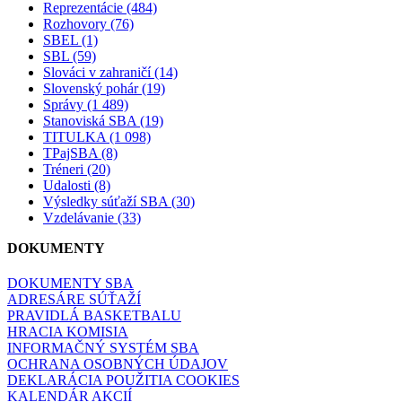
Reprezentácie (484)
Rozhovory (76)
SBEL (1)
SBL (59)
Slováci v zahraničí (14)
Slovenský pohár (19)
Správy (1 489)
Stanoviská SBA (19)
TITULKA (1 098)
TPajSBA (8)
Tréneri (20)
Udalosti (8)
Výsledky súťaží SBA (30)
Vzdelávanie (33)
DOKUMENTY
DOKUMENTY SBA
ADRESÁRE SÚŤAŽÍ
PRAVIDLÁ BASKETBALU
HRACIA KOMISIA
INFORMAČNÝ SYSTÉM SBA
OCHRANA OSOBNÝCH ÚDAJOV
DEKLARÁCIA POUŽITIA COOKIES
KALENDÁR AKCIÍ