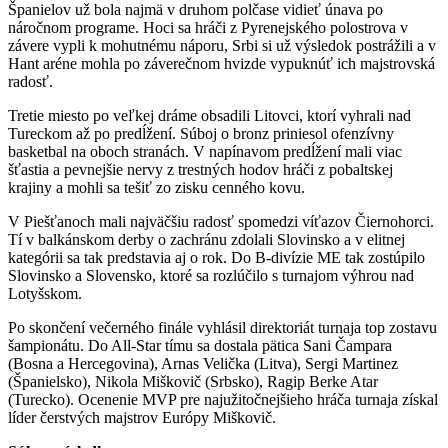
Španielov už bola najmä v druhom polčase vidieť únava po
náročnom programe. Hoci sa hráči z Pyrenejského polostrova v
závere vypli k mohutnému náporu, Srbi si už výsledok postrážili a v
Hant aréne mohla po záverečnom hvizde vypuknúť ich majstrovská
radosť.
Tretie miesto po veľkej dráme obsadili Litovci, ktorí vyhrali nad
Tureckom až po predĺžení. Súboj o bronz priniesol ofenzívny
basketbal na oboch stranách. V napínavom predĺžení mali viac
šťastia a pevnejšie nervy z trestných hodov hráči z pobaltskej
krajiny a mohli sa tešiť zo zisku cenného kovu.
V Piešťanoch mali najväčšiu radosť spomedzi víťazov Čiernohorci.
Tí v balkánskom derby o zachránu zdolali Slovinsko a v elitnej
kategórii sa tak predstavia aj o rok. Do B-divízie ME tak zostúpilo
Slovinsko a Slovensko, ktoré sa rozlúčilo s turnajom výhrou nad
Lotyšskom.
Po skončení večerného finále vyhlásil direktoriát turnaja top zostavu
šampionátu. Do All-Star tímu sa dostala pätica Sani Čampara
(Bosna a Hercegovina), Arnas Velička (Litva), Sergi Martinez
(Španielsko), Nikola Miškovič (Srbsko), Ragip Berke Atar
(Turecko). Ocenenie MVP pre najužitočnejšieho hráča turnaja získal
líder čerstvých majstrov Európy Miškovič.