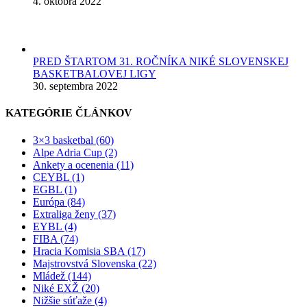
4. októbra 2022
PRED ŠTARTOM 31. ROČNÍKA NIKÉ SLOVENSKEJ
BASKETBALOVEJ LIGY
30. septembra 2022
KATEGÓRIE ČLÁNKOV
3×3 basketbal (60)
Alpe Adria Cup (2)
Ankety a ocenenia (11)
CEYBL (1)
EGBL (1)
Európa (84)
Extraliga ženy (37)
EYBL (4)
FIBA (74)
Hracia Komisia SBA (17)
Majstrovstvá Slovenska (22)
Mládež (144)
Niké EXŽ (20)
Nižšie súťaže (4)