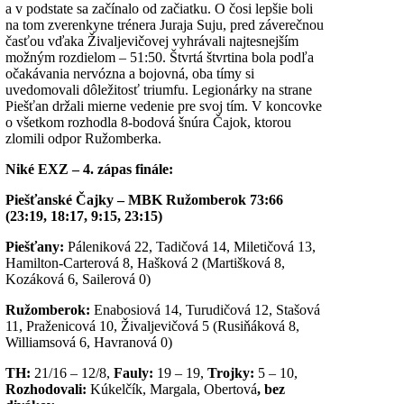
a v podstate sa začínalo od začiatku. O čosi lepšie boli
na tom zverenkyne trénera Juraja Suju, pred záverečnou
časťou vďaka Živaljevičovej vyhrávali najtesnejším
možným rozdielom – 51:50. Štvrtá štvrtina bola podľa
očakávania nervózna a bojovná, oba tímy si
uvedomovali dôležitosť triumfu. Legionárky na strane
Piešťan držali mierne vedenie pre svoj tím. V koncovke
o všetkom rozhodla 8-bodová šnúra Čajok, ktorou
zlomili odpor Ružomberka.
Niké EXZ – 4. zápas finále:
Piešťanské Čajky – MBK Ružomberok 73:66
(23:19, 18:17, 9:15, 23:15)
Piešťany:
Páleniková 22, Tadičová 14, Miletičová 13,
Hamilton-Carterová 8, Hašková 2 (Martišková 8,
Kozáková 6, Sailerová 0)
Ružomberok:
Enabosiová 14, Turudičová 12, Stašová
11, Praženicová 10, Živaljevičová 5 (Rusiňáková 8,
Williamsová 6, Havranová 0)
TH:
21/16 – 12/8,
Fauly:
19 – 19,
Trojky:
5 – 10,
Rozhodovali:
Kúkelčík, Margala, Obertová
, bez