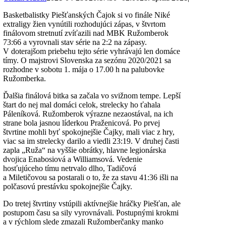
Basketbalistky Piešťanských Čajok si vo finále Niké
extraligy žien vynútili rozhodujúci zápas, v štvrtom
finálovom stretnutí zvíťazili nad MBK Ružomberok
73:66 a vyrovnali stav série na 2:2 na zápasy.
V doterajšom priebehu tejto série vyhrávajú len domáce
tímy. O majstrovi Slovenska za sezónu 2020/2021 sa
rozhodne v sobotu 1. mája o 17.00 h na palubovke
Ružomberka.
Ďalšia finálová bitka sa začala vo svižnom tempe. Lepší
štart do nej mal domáci celok, strelecky ho ťahala
Páleníková. Ružomberok výrazne nezaostával, na ich
strane bola jasnou líderkou Praženicová. Po prvej
štvrtine mohli byť spokojnejšie Čajky, mali viac z hry,
viac sa im strelecky darilo a viedli 23:19. V druhej časti
zapla „Ruža“ na vyššie obrátky, hlavne legionárska
dvojica Enabosiová a Williamsová. Vedenie
hosťujúceho tímu netrvalo dlho, Tadičová
a Miletičovou sa postarali o to, že za stavu 41:36 išli na
polčasovú prestávku spokojnejšie Čajky.
Do tretej štvrtiny vstúpili aktívnejšie hráčky Piešťan, ale
postupom času sa sily vyrovnávali. Postupnými krokmi
a v rýchlom slede zmazali Ružomberčanky manko