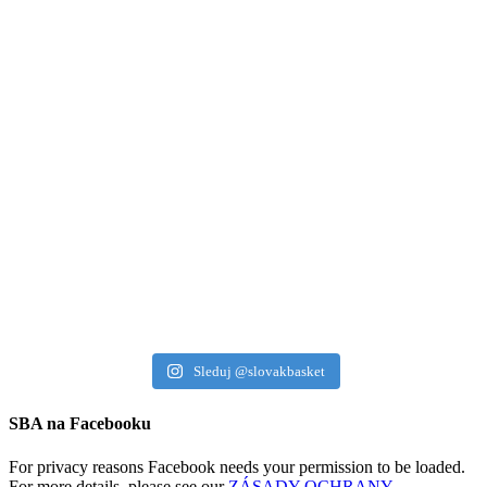
Sleduj @slovakbasket
SBA na Facebooku
For privacy reasons Facebook needs your permission to be loaded.
For more details, please see our
ZÁSADY OCHRANY