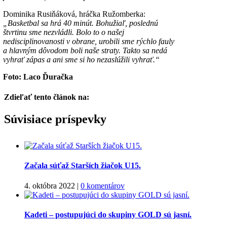
Dominika Rusiňáková, hráčka Ružomberka:
„Basketbal sa hrá 40 minút. Bohužiaľ, poslednú
štvrtinu sme nezvládli. Bolo to o našej
nedisciplinovanosti v obrane, urobili sme rýchlo fauly
a hlavným dôvodom boli naše straty. Takto sa nedá
vyhrať zápas a ani sme si ho nezaslúžili vyhrať.“
Foto: Laco Ďuračka
Zdieľať tento článok na:
Facebook
Twitter
Súvisiace príspevky
Začala súťaž Starších žiačok U15.
4. októbra 2022
|
0 komentárov
Kadeti – postupujúci do skupiny GOLD sú jasní.