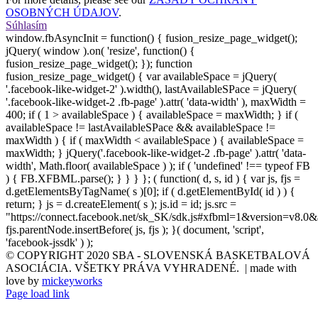
OSOBNÝCH ÚDAJOV
.
Súhlasím
window.fbAsyncInit = function() { fusion_resize_page_widget();
jQuery( window ).on( 'resize', function() {
fusion_resize_page_widget(); }); function
fusion_resize_page_widget() { var availableSpace = jQuery(
'.facebook-like-widget-2' ).width(), lastAvailableSPace = jQuery(
'.facebook-like-widget-2 .fb-page' ).attr( 'data-width' ), maxWidth =
400; if ( 1 > availableSpace ) { availableSpace = maxWidth; } if (
availableSpace != lastAvailableSPace && availableSpace !=
maxWidth ) { if ( maxWidth < availableSpace ) { availableSpace =
maxWidth; } jQuery('.facebook-like-widget-2 .fb-page' ).attr( 'data-
width', Math.floor( availableSpace ) ); if ( 'undefined' !== typeof FB
) { FB.XFBML.parse(); } } } }; ( function( d, s, id ) { var js, fjs =
d.getElementsByTagName( s )[0]; if ( d.getElementById( id ) ) {
return; } js = d.createElement( s ); js.id = id; js.src =
"https://connect.facebook.net/sk_SK/sdk.js#xfbml=1&version=v8.0&
fjs.parentNode.insertBefore( js, fjs ); }( document, 'script',
'facebook-jssdk' ) );
© COPYRIGHT 2020 SBA - SLOVENSKÁ BASKETBALOVÁ
ASOCIÁCIA. VŠETKY PRÁVA VYHRADENÉ. | made with
love by
mickeyworks
Page load link
Go