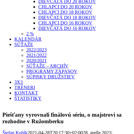
DIEVČATÁ DO 20 ROKOV
CHLAPCI DO 20 ROKOV
CHLAPCI DO 18 ROKOV
DIEVČATÁ DO 18 ROKOV
CHLAPCI DO 16 ROKOV
DIEVČATÁ DO 16 ROKOV
2 %
KALENDÁR
SÚŤAŽE
2022/2023
2021/2022
2020/2021
SÚŤAŽE – ARCHÍV
PROGRAMY ZÁPASOV
SÚPISKY DRUŽSTIEV
3X3
TRÉNERI
KONTAKT
ŠTATISTIKY
Piešťany vyrovnali finálovú sériu, o majstrovi sa
rozhodne v Ružomberku
Štefan Kubík
2021-04-28T20:17:30+02:00
28. apríla 2021
|