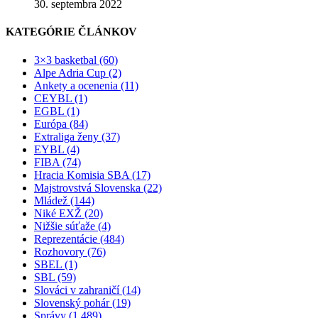
30. septembra 2022
KATEGÓRIE ČLÁNKOV
3×3 basketbal (60)
Alpe Adria Cup (2)
Ankety a ocenenia (11)
CEYBL (1)
EGBL (1)
Európa (84)
Extraliga ženy (37)
EYBL (4)
FIBA (74)
Hracia Komisia SBA (17)
Majstrovstvá Slovenska (22)
Mládež (144)
Niké EXŽ (20)
Nižšie súťaže (4)
Reprezentácie (484)
Rozhovory (76)
SBEL (1)
SBL (59)
Slováci v zahraničí (14)
Slovenský pohár (19)
Správy (1 489)