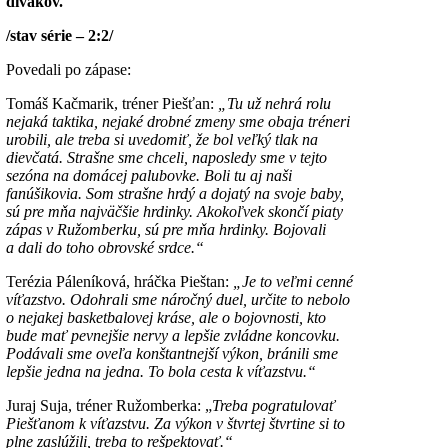
divákov.
/stav série – 2:2/
Povedali po zápase:
Tomáš Kačmarik, tréner Piešťan:
„Tu už nehrá rolu
nejaká taktika, nejaké drobné zmeny sme obaja tréneri
urobili, ale treba si uvedomiť, že bol veľký tlak na
dievčatá. Strašne sme chceli, naposledy sme v tejto
sezóna na domácej palubovke. Boli tu aj naši
fanúšikovia. Som strašne hrdý a dojatý na svoje baby,
sú pre mňa najväčšie hrdinky. Akokoľvek skončí piaty
zápas v Ružomberku, sú pre mňa hrdinky. Bojovali
a dali do toho obrovské srdce.“
Terézia Páleníková, hráčka Pieštan:
„Je to veľmi cenné
víťazstvo. Odohrali sme náročný duel, určite to nebolo
o nejakej basketbalovej kráse, ale o bojovnosti, kto
bude mať pevnejšie nervy a lepšie zvládne koncovku.
Podávali sme oveľa konštantnejší výkon, bránili sme
lepšie jedna na jedna. To bola cesta k víťazstvu.“
Juraj Suja, tréner Ružomberka: „
Treba pogratulovať
Piešťanom k víťazstvu. Za výkon v štvrtej štvrtine si to
plne zaslúžili, treba to rešpektovať.“