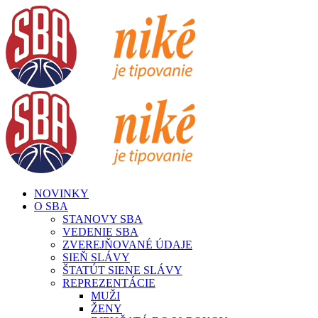
Skip
to
content
NOVINKY
O SBA
STANOVY SBA
VEDENIE SBA
ZVEREJŇOVANÉ ÚDAJE
SIEŇ SLÁVY
ŠTATÚT SIENE SLÁVY
REPREZENTÁCIE
MUŽI
ŽENY