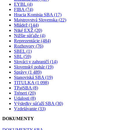
EYBL (4)
FIBA (74)
Hracia Komisia SBA (17)
Majstrovstvá Slovenska (22)
Mládež (144)
Niké EXŽ (20)
Nižšie súťaže (4)
Reprezentácie (484)
Rozhovory (76)
SBEL (1)
SBL (59)
Slováci v zahraničí (14)
Slovenský pohár (19)
Správy (1 489)
Stanoviská SBA (19)
TITULKA (1 098)
TPajSBA (8)
Tréneri (20)
Udalosti (8)
Výsledky súťaží SBA (30)
Vzdelávanie (33)
DOKUMENTY
DOKUMENTY SBA