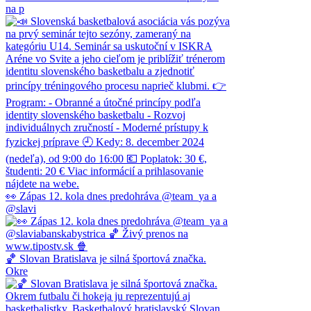
na p
👀 Zápas 12. kola dnes predohráva @team_ya a
@slavi
🏀 Slovan Bratislava je silná športová značka.
Okre