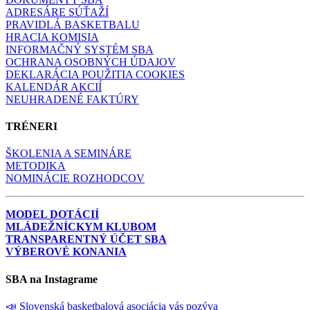
ADRESÁRE SÚŤAŽÍ
PRAVIDLÁ BASKETBALU
HRACIA KOMISIA
INFORMAČNÝ SYSTÉM SBA
OCHRANA OSOBNÝCH ÚDAJOV
DEKLARÁCIA POUŽITIA COOKIES
KALENDÁR AKCIÍ
NEUHRADENÉ FAKTÚRY
TRÉNERI
ŠKOLENIA A SEMINÁRE
METODIKA
NOMINÁCIE ROZHODCOV
MODEL DOTÁCIÍ
MLÁDEŽNÍCKYM KLUBOM
TRANSPARENTNÝ ÚČET SBA
VÝBEROVÉ KONANIA
SBA na Instagrame
📣 Slovenská basketbalová asociácia vás pozýva