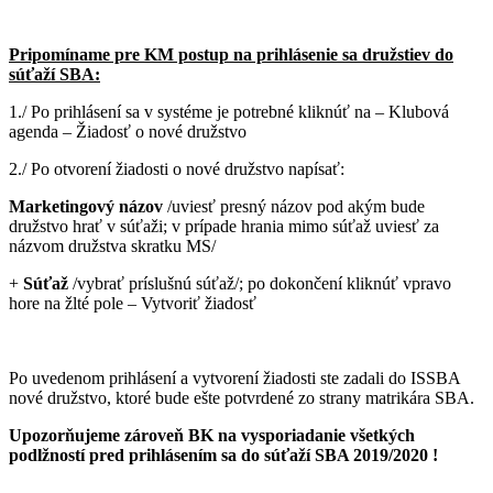
Pripomíname pre KM postup na prihlásenie sa družstiev do
súťaží SBA:
1./ Po prihlásení sa v systéme je potrebné kliknúť na – Klubová
agenda – Žiadosť o nové družstvo
2./ Po otvorení žiadosti o nové družstvo napísať:
Marketingový názov
/uviesť presný názov pod akým bude
družstvo hrať v súťaži; v prípade hrania mimo súťaž uviesť za
názvom družstva skratku MS/
+
Súťaž
/vybrať príslušnú súťaž/; po dokončení kliknúť vpravo
hore na žlté pole – Vytvoriť žiadosť
Po uvedenom prihlásení a vytvorení žiadosti ste zadali do ISSBA
nové družstvo, ktoré bude ešte potvrdené zo strany matrikára SBA.
Upozorňujeme zároveň BK na vysporiadanie všetkých
podlžností pred prihlásením sa do súťaží SBA 2019/2020 !