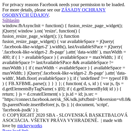
For privacy reasons Facebook needs your permission to be loaded.
For more details, please see our
ZÁSADY OCHRANY
OSOBNÝCH ÚDAJOV
.
Súhlasím
window.fbAsyncInit = function() { fusion_resize_page_widget();
jQuery( window ).on( 'resize', function() {
fusion_resize_page_widget(); }); function
fusion_resize_page_widget() { var availableSpace = jQuery(
'.facebook-like-widget-2' ).width(), lastAvailableSPace = jQuery(
'.facebook-like-widget-2 .fb-page' ).attr( 'data-width' ), maxWidth =
400; if ( 1 > availableSpace ) { availableSpace = maxWidth; } if (
availableSpace != lastAvailableSPace && availableSpace !=
maxWidth ) { if ( maxWidth < availableSpace ) { availableSpace =
maxWidth; } jQuery('.facebook-like-widget-2 .fb-page' ).attr( 'data-
width', Math.floor( availableSpace ) ); if ( 'undefined' !== typeof FB
) { FB.XFBML.parse(); } } } }; ( function( d, s, id ) { var js, fjs =
d.getElementsByTagName( s )[0]; if ( d.getElementById( id ) ) {
return; } js = d.createElement( s ); js.id = id; js.src =
"https://connect.facebook.net/sk_SK/sdk.js#xfbml=1&version=v8.0&
fjs.parentNode.insertBefore( js, fjs ); }( document, 'script',
'facebook-jssdk' ) );
© COPYRIGHT 2020 SBA - SLOVENSKÁ BASKETBALOVÁ
ASOCIÁCIA. VŠETKY PRÁVA VYHRADENÉ. | made with
love by
mickeyworks
Page load link