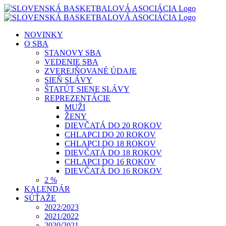
Skip
to
content
NOVINKY
O SBA
STANOVY SBA
VEDENIE SBA
ZVEREJŇOVANÉ ÚDAJE
SIEŇ SLÁVY
ŠTATÚT SIENE SLÁVY
REPREZENTÁCIE
MUŽI
ŽENY
DIEVČATÁ DO 20 ROKOV
CHLAPCI DO 20 ROKOV
CHLAPCI DO 18 ROKOV
DIEVČATÁ DO 18 ROKOV
CHLAPCI DO 16 ROKOV
DIEVČATÁ DO 16 ROKOV
2 %
KALENDÁR
SÚŤAŽE
2022/2023
2021/2022
2020/2021