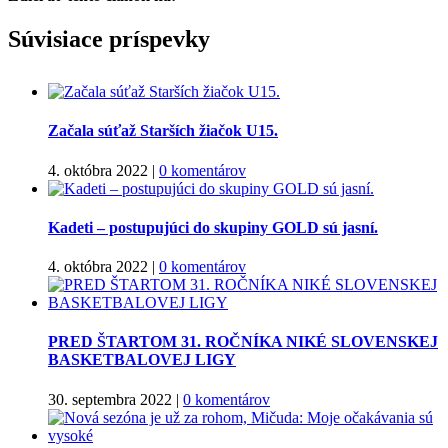
Facebook
Twitter
Súvisiace príspevky
Začala súťaž Starších žiačok U15.
4. októbra 2022
|
0 komentárov
Kadeti – postupujúci do skupiny GOLD sú jasní.
4. októbra 2022
|
0 komentárov
PRED ŠTARTOM 31. ROČNÍKA NIKÉ SLOVENSKEJ
BASKETBALOVEJ LIGY
30. septembra 2022
|
0 komentárov