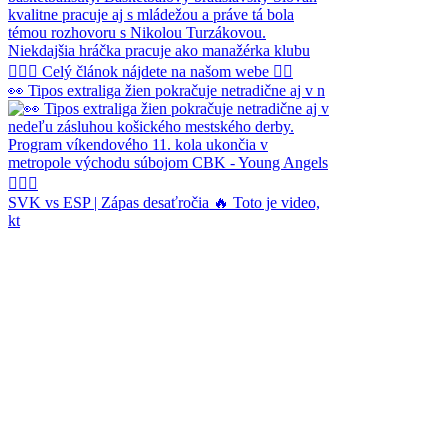
👀 Tipos extraliga žien pokračuje netradične aj v n
SVK vs ESP | Zápas desaťročia 🔥 Toto je video,
kt