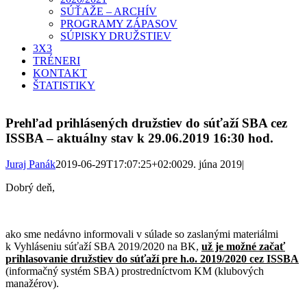
SÚŤAŽE – ARCHÍV
PROGRAMY ZÁPASOV
SÚPISKY DRUŽSTIEV
3X3
TRÉNERI
KONTAKT
ŠTATISTIKY
Prehľad prihlásených družstiev do súťaží SBA cez
ISSBA – aktuálny stav k 29.06.2019 16:30 hod.
Juraj Panák
2019-06-29T17:07:25+02:00
29. júna 2019
|
Dobrý deň,
ako sme nedávno informovali v súlade so zaslanými materiálmi
k Vyhláseniu súťaží SBA 2019/2020 na BK,
už je možné začať
prihlasovanie družstiev do súťaží pre h.o. 2019/2020 cez ISSBA
(informačný systém SBA) prostredníctvom KM (klubových
manažérov).