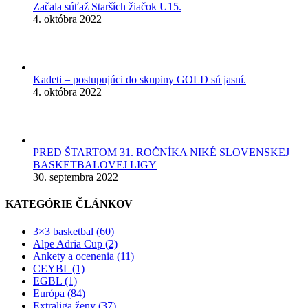
Začala súťaž Starších žiačok U15.
4. októbra 2022
Kadeti – postupujúci do skupiny GOLD sú jasní.
4. októbra 2022
PRED ŠTARTOM 31. ROČNÍKA NIKÉ SLOVENSKEJ
BASKETBALOVEJ LIGY
30. septembra 2022
KATEGÓRIE ČLÁNKOV
3×3 basketbal (60)
Alpe Adria Cup (2)
Ankety a ocenenia (11)
CEYBL (1)
EGBL (1)
Európa (84)
Extraliga ženy (37)