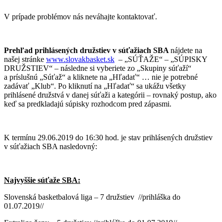
V prípade problémov nás neváhajte kontaktovať.
Prehľad prihlásených družstiev v súťažiach SBA
nájdete na
našej stránke
www.slovakbasket.sk
– „SÚŤAŽE“ – „SÚPISKY
DRUŽSTIEV“ – následne si vyberiete zo „Skupiny súťaží“
a príslušnú „Súťaž“ a kliknete na „Hľadať“ … nie je potrebné
zadávať „Klub“. Po kliknutí na „Hľadať“ sa ukážu všetky
prihlásené družstvá v danej súťaži a kategórii – rovnaký postup, ako
keď sa predkladajú súpisky rozhodcom pred zápasmi.
K termínu 29.06.2019 do 16:30 hod. je stav prihlásených družstiev
v súťažiach SBA nasledovný:
Najvyššie súťaže SBA:
Slovenská basketbalová liga – 7 družstiev //prihláška do
01.07.2019//