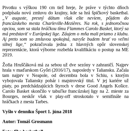
Pivotku s výškou 190 cm tiež hreje, že práve v týchto dňoch
podpísala novú zmluvu do krajiny, kde sa hrá špičkový basketbal.
„V auguste, presný dátum však ešte neviem, pôjdem do
francúzskeho mesta Charleville-Mezières. Na rok, s jednoročnou
opciou, som sa stala hráčkou tímu Flammes Carolo Basket, ktorý sa
má predstaviť v Európskej lige. Záujem o mňa mali priamo z klubu.
Aj preto som so zmluvou spokojná, navyše budem hrať vo veľmi
silnej lige,“
pokračovala jedna z hlavných opôr slovenskej
reprezentácie, ktorá výborne rozbehla kvalifikáciu o postup na ME
2019.
Žofia Hruščáková má za sebou už dve sezóny v zahraničí. Najprv
hrala v maďarskom Győri (2016/17), naposledy v Taliansku. Začala
tam najprv v Neapole, od decembra bola v Schiu, s ktorým
vybojovala Taliansky pohár i majstrovský titul. V jej kariére už
piaty, po predchádzajúcich štyroch v drese Good Angels Košice.
Carolo Basket skončilo v tabuľke francúzskej ligy na 2. mieste za
Bourges, neskôr však v play-off stroskotalo v semifinále na
hráčkach z mesta Tarbes.
Vyšlo v denníku Šport 1. júna 2018
Autor: Tomáš Grosmann