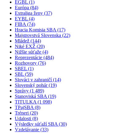
EGBL (1)
Európa (84)
Extraliga ženy (37)
EYBL (4)
FIBA (74)
Hracia Komisia SBA (17)
Majstrovstvá Slovenska (22)
Mládež (144)
Niké EXŽ (20)
Nižšie súťaže (4)
Reprezentácie (484)
Rozhovory (76)
SBEL (1)
SBL (59)
Slováci v zahraničí (14)
Slovenský pohár (19)
Správy (1 489)
Stanoviská SBA (19)
TITULKA (1 098)
TPajSBA (8)
Tréneri (20)
Udalosti (8)
Výsledky súťaží SBA (30)
Vzdelávanie (33)