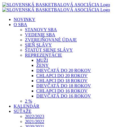
Skip
to
content
NOVINKY
O SBA
STANOVY SBA
VEDENIE SBA
ZVEREJŇOVANÉ ÚDAJE
SIEŇ SLÁVY
ŠTATÚT SIENE SLÁVY
REPREZENTÁCIE
MUŽI
ŽENY
DIEVČATÁ DO 20 ROKOV
CHLAPCI DO 20 ROKOV
CHLAPCI DO 18 ROKOV
DIEVČATÁ DO 18 ROKOV
CHLAPCI DO 16 ROKOV
DIEVČATÁ DO 16 ROKOV
2 %
KALENDÁR
SÚŤAŽE
2022/2023
2021/2022
2020/2021