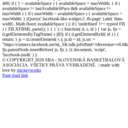
400; if ( 1 > availableSpace ) { availableSpace = maxWidth; } if (
availableSpace != lastAvailableSPace && availableSpace !=
maxWidth ) { if ( maxWidth < availableSpace ) { availableSpace =
maxWidth; } jQuery('.facebook-like-widget-2 .fb-page' ).attr( 'data-
width', Math.floor( availableSpace ) ); if ( 'undefined' !== typeof FB
) { FB.XFBML.parse(); } } } }; ( function( d, s, id ) { var js, fjs =
d.getElementsByTagName( s )[0]; if ( d.getElementById( id ) ) {
return; } js = d.createElement( s ); js.id = id; js.src =
"https://connect.facebook.net/sk_SK/sdk.js#xfbml=1&version=v8.0&
fjs.parentNode.insertBefore( js, fjs ); }( document, 'script',
'facebook-jssdk' ) );
© COPYRIGHT 2020 SBA - SLOVENSKÁ BASKETBALOVÁ
ASOCIÁCIA. VŠETKY PRÁVA VYHRADENÉ. | made with
love by
mickeyworks
Page load link
Go
to
Top