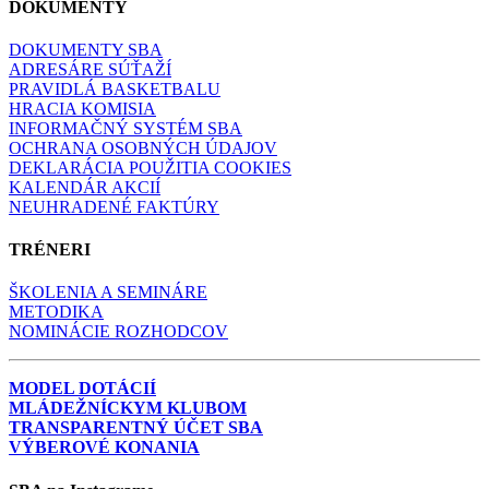
DOKUMENTY
DOKUMENTY SBA
ADRESÁRE SÚŤAŽÍ
PRAVIDLÁ BASKETBALU
HRACIA KOMISIA
INFORMAČNÝ SYSTÉM SBA
OCHRANA OSOBNÝCH ÚDAJOV
DEKLARÁCIA POUŽITIA COOKIES
KALENDÁR AKCIÍ
NEUHRADENÉ FAKTÚRY
TRÉNERI
ŠKOLENIA A SEMINÁRE
METODIKA
NOMINÁCIE ROZHODCOV
MODEL DOTÁCIÍ
MLÁDEŽNÍCKYM KLUBOM
TRANSPARENTNÝ ÚČET SBA
VÝBEROVÉ KONANIA