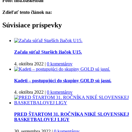
Foto: fiba.basketball
Zdieľať tento článok na:
Facebook
Twitter
Súvisiace príspevky
Začala súťaž Starších žiačok U15.
4. októbra 2022
|
0 komentárov
Kadeti – postupujúci do skupiny GOLD sú jasní.
4. októbra 2022
|
0 komentárov
PRED ŠTARTOM 31. ROČNÍKA NIKÉ SLOVENSKEJ
BASKETBALOVEJ LIGY
30. septembra 2022
|
0 komentárov