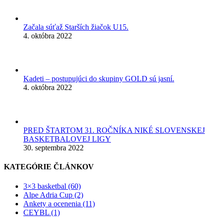
Začala súťaž Starších žiačok U15.
4. októbra 2022
Kadeti – postupujúci do skupiny GOLD sú jasní.
4. októbra 2022
PRED ŠTARTOM 31. ROČNÍKA NIKÉ SLOVENSKEJ
BASKETBALOVEJ LIGY
30. septembra 2022
KATEGÓRIE ČLÁNKOV
3×3 basketbal (60)
Alpe Adria Cup (2)
Ankety a ocenenia (11)
CEYBL (1)