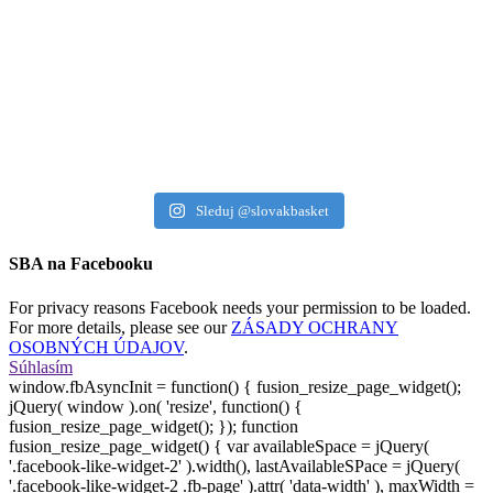
Sleduj @slovakbasket
SBA na Facebooku
For privacy reasons Facebook needs your permission to be loaded.
For more details, please see our
ZÁSADY OCHRANY
OSOBNÝCH ÚDAJOV
.
Súhlasím
window.fbAsyncInit = function() { fusion_resize_page_widget();
jQuery( window ).on( 'resize', function() {
fusion_resize_page_widget(); }); function
fusion_resize_page_widget() { var availableSpace = jQuery(
'.facebook-like-widget-2' ).width(), lastAvailableSPace = jQuery(
'.facebook-like-widget-2 .fb-page' ).attr( 'data-width' ), maxWidth =