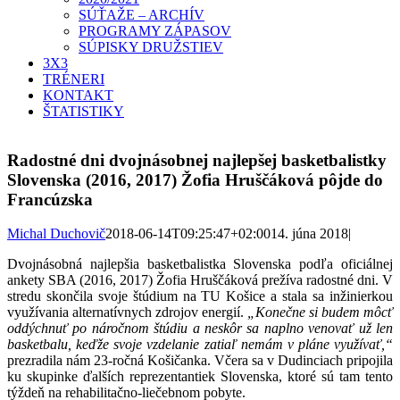
SÚŤAŽE – ARCHÍV
PROGRAMY ZÁPASOV
SÚPISKY DRUŽSTIEV
3X3
TRÉNERI
KONTAKT
ŠTATISTIKY
Radostné dni dvojnásobnej najlepšej basketbalistky
Slovenska (2016, 2017) Žofia Hruščáková pôjde do
Francúzska
Michal Duchovič
2018-06-14T09:25:47+02:00
14. júna 2018
|
Dvojnásobná najlepšia basketbalistka Slovenska podľa oficiálnej
ankety SBA (2016, 2017) Žofia Hruščáková prežíva radostné dni. V
stredu skončila svoje štúdium na TU Košice a stala sa inžinierkou
využívania alternatívnych zdrojov energií.
„Konečne si budem môcť
oddýchnuť po náročnom štúdiu a neskôr sa naplno venovať už len
basketbalu, keďže svoje vzdelanie zatiaľ nemám v pláne využívať,“
prezradila nám 23-ročná Košičanka. Včera sa v Dudinciach pripojila
ku skupinke ďalších reprezentantiek Slovenska, ktoré sú tam tento
týždeň na rehabilitačno-liečebnom pobyte.