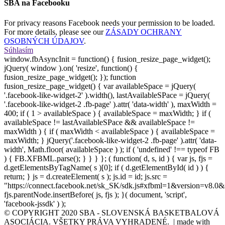
SBA na Facebooku
For privacy reasons Facebook needs your permission to be loaded.
For more details, please see our
ZÁSADY OCHRANY
OSOBNÝCH ÚDAJOV
.
Súhlasím
window.fbAsyncInit = function() { fusion_resize_page_widget();
jQuery( window ).on( 'resize', function() {
fusion_resize_page_widget(); }); function
fusion_resize_page_widget() { var availableSpace = jQuery(
'.facebook-like-widget-2' ).width(), lastAvailableSPace = jQuery(
'.facebook-like-widget-2 .fb-page' ).attr( 'data-width' ), maxWidth =
400; if ( 1 > availableSpace ) { availableSpace = maxWidth; } if (
availableSpace != lastAvailableSPace && availableSpace !=
maxWidth ) { if ( maxWidth < availableSpace ) { availableSpace =
maxWidth; } jQuery('.facebook-like-widget-2 .fb-page' ).attr( 'data-
width', Math.floor( availableSpace ) ); if ( 'undefined' !== typeof FB
) { FB.XFBML.parse(); } } } }; ( function( d, s, id ) { var js, fjs =
d.getElementsByTagName( s )[0]; if ( d.getElementById( id ) ) {
return; } js = d.createElement( s ); js.id = id; js.src =
"https://connect.facebook.net/sk_SK/sdk.js#xfbml=1&version=v8.0&
fjs.parentNode.insertBefore( js, fjs ); }( document, 'script',
'facebook-jssdk' ) );
© COPYRIGHT 2020 SBA - SLOVENSKÁ BASKETBALOVÁ
ASOCIÁCIA. VŠETKY PRÁVA VYHRADENÉ. | made with