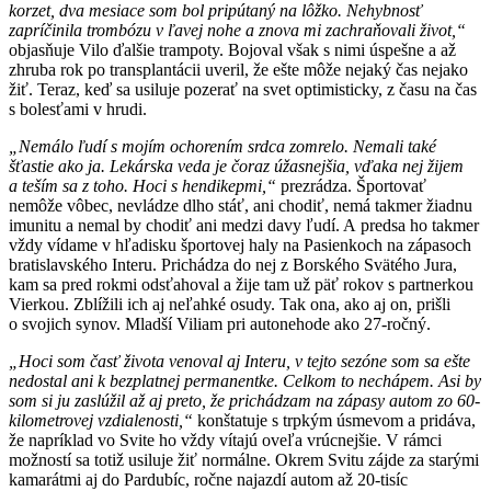
korzet, dva mesiace som bol pripútaný na lôžko. Nehybnosť
zapríčinila trombózu v ľavej nohe a znova mi zachraňovali život,“
objasňuje Vilo ďalšie trampoty. Bojoval však s nimi úspešne a až
zhruba rok po transplantácii uveril, že ešte môže nejaký čas nejako
žiť. Teraz, keď sa usiluje pozerať na svet optimisticky, z času na čas
s bolesťami v hrudi.
„Nemálo ľudí s mojím ochorením srdca zomrelo. Nemali také
šťastie ako ja. Lekárska veda je čoraz úžasnejšia, vďaka nej žijem
a teším sa z toho. Hoci s hendikepmi,“
prezrádza. Športovať
nemôže vôbec, nevládze dlho stáť, ani chodiť, nemá takmer žiadnu
imunitu a nemal by chodiť ani medzi davy ľudí. A predsa ho takmer
vždy vídame v hľadisku športovej haly na Pasienkoch na zápasoch
bratislavského Interu. Prichádza do nej z Borského Svätého Jura,
kam sa pred rokmi odsťahoval a žije tam už päť rokov s partnerkou
Vierkou. Zblížili ich aj neľahké osudy. Tak ona, ako aj on, prišli
o svojich synov. Mladší Viliam pri autonehode ako 27-ročný.
„Hoci som časť života venoval aj Interu, v tejto sezóne som sa ešte
nedostal ani k bezplatnej permanentke. Celkom to nechápem. Asi by
som si ju zaslúžil až aj preto, že prichádzam na zápasy autom zo 60-
kilometrovej vzdialenosti,“
konštatuje s trpkým úsmevom a pridáva,
že napríklad vo Svite ho vždy vítajú oveľa vrúcnejšie. V rámci
možností sa totiž usiluje žiť normálne. Okrem Svitu zájde za starými
kamarátmi aj do Pardubíc, ročne najazdí autom až 20-tisíc