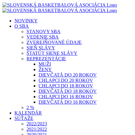
Skip
to
content
NOVINKY
O SBA
STANOVY SBA
VEDENIE SBA
ZVEREJŇOVANÉ ÚDAJE
SIEŇ SLÁVY
ŠTATÚT SIENE SLÁVY
REPREZENTÁCIE
MUŽI
ŽENY
DIEVČATÁ DO 20 ROKOV
CHLAPCI DO 20 ROKOV
CHLAPCI DO 18 ROKOV
DIEVČATÁ DO 18 ROKOV
CHLAPCI DO 16 ROKOV
DIEVČATÁ DO 16 ROKOV
2 %
KALENDÁR
SÚŤAŽE
2022/2023
2021/2022
2020/2021