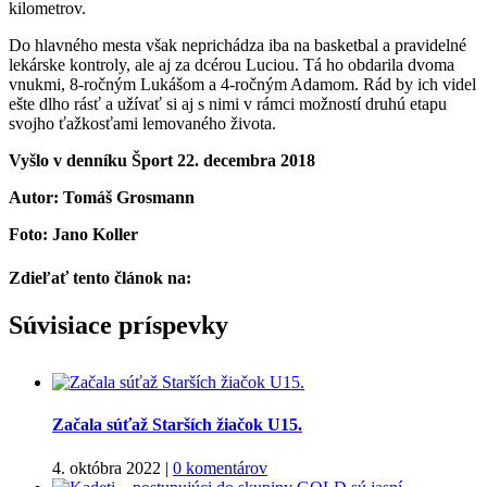
kilometrov.
Do hlavného mesta však neprichádza iba na basketbal a pravidelné
lekárske kontroly, ale aj za dcérou Luciou. Tá ho obdarila dvoma
vnukmi, 8-ročným Lukášom a 4-ročným Adamom. Rád by ich videl
ešte dlho rásť a užívať si aj s nimi v rámci možností druhú etapu
svojho ťažkosťami lemovaného života.
Vyšlo v denníku Šport 22. decembra 2018
Autor: Tomáš Grosmann
Foto: Jano Koller
Zdieľať tento článok na:
Facebook
Twitter
Súvisiace príspevky
Začala súťaž Starších žiačok U15.
4. októbra 2022
|
0 komentárov