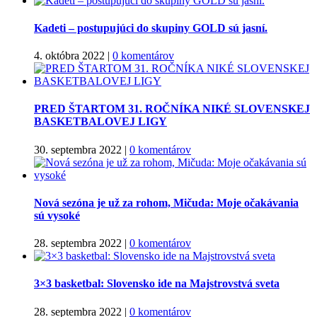
Kadeti – postupujúci do skupiny GOLD sú jasní.
4. októbra 2022
|
0 komentárov
PRED ŠTARTOM 31. ROČNÍKA NIKÉ SLOVENSKEJ
BASKETBALOVEJ LIGY
30. septembra 2022
|
0 komentárov
Nová sezóna je už za rohom, Mičuda: Moje očakávania
sú vysoké
28. septembra 2022
|
0 komentárov
3×3 basketbal: Slovensko ide na Majstrovstvá sveta
28. septembra 2022
|
0 komentárov