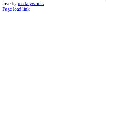
love by
mickeyworks
Page load link
Go
to
Top