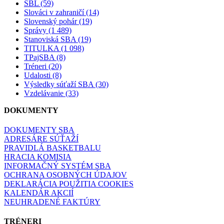
SBL (59)
Slováci v zahraničí (14)
Slovenský pohár (19)
Správy (1 489)
Stanoviská SBA (19)
TITULKA (1 098)
TPajSBA (8)
Tréneri (20)
Udalosti (8)
Výsledky súťaží SBA (30)
Vzdelávanie (33)
DOKUMENTY
DOKUMENTY SBA
ADRESÁRE SÚŤAŽÍ
PRAVIDLÁ BASKETBALU
HRACIA KOMISIA
INFORMAČNÝ SYSTÉM SBA
OCHRANA OSOBNÝCH ÚDAJOV
DEKLARÁCIA POUŽITIA COOKIES
KALENDÁR AKCIÍ
NEUHRADENÉ FAKTÚRY
TRÉNERI