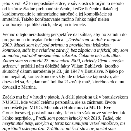
jeho život. Až to neposlušné srdce, v súvislosti s ktorým to nebolo
od lekárov žiadne prehnané strašenie, keďže liečenie dilatačnej
kardiomyopatie je mimoriadne náročné a jej komplikácie sú
smrteľné. Takéto konštatovanie možno ľahko nájsť nielen
v odborných publikáciách, ale aj na internete.
Vediac o tejto neradostnej perspektíve dal súhlas, aby ho zaradili do
programu na transplantáciu srdca.
„Dostal som sa doň v auguste
2009. Musel som byť pod prísnou a pravidelnou lekárskou
kontrolou, stále byť relatívne zdravý, bez zápalov a infekcií, aby som
sa mohol podrobiť nevšednému zákroku. Čakanie netrvalo dlho.
Znova som sa narodil 27. novembra 2009, odvtedy žijem s novým
srdcom,“
priblížil nám dôležité fakty Viliam Bublávek, ktorého
skutočný dátum narodenia je 23. jún 1947 v Bratislave. Nijako po
tom nepátral, koniec-koncov vždy ide o lekárske tajomstvo, ale
dozvedel sa, že „darcom“ bol iba 21-ročný muž, ktorého srdce mu
doviezli z Martina.
Začalo mu biť v hrudi v piatok. A ďalší piatok sa už v bratislavskom
NÚSCH, kde vďačí celému personálu, ale za záchranu života
predovšetkým MUDr. Michalovi Hulmanovi a MUDr. Eve
Goncalvesovej, postavil na nohy. Jeho telo však nové srdce len tak
ľahko neprijalo.
„Prežil som potom kritický rok 2010. Ťažké, ale
nevyhnutné lieky, ktorých aj teraz konzumujem veľké množstvo, mi
zapríčinili osteoporózu. Zrútilo sa mi šesť stavcov, dostal som