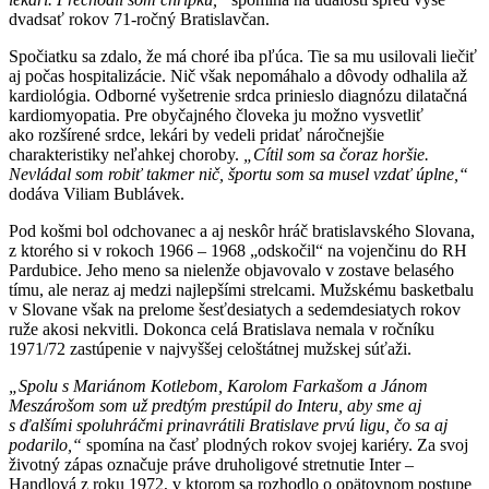
dvadsať rokov 71-ročný Bratislavčan.
Spočiatku sa zdalo, že má choré iba pľúca. Tie sa mu usilovali liečiť
aj počas hospitalizácie. Nič však nepomáhalo a dôvody odhalila až
kardiológia. Odborné vyšetrenie srdca prinieslo diagnózu dilatačná
kardiomyopatia. Pre obyčajného človeka ju možno vysvetliť
ako rozšírené srdce, lekári by vedeli pridať náročnejšie
charakteristiky neľahkej choroby.
„Cítil som sa čoraz horšie.
Nevládal som robiť takmer nič, športu som sa musel vzdať úplne,“
dodáva Viliam Bublávek.
Pod košmi bol odchovanec a aj neskôr hráč bratislavského Slovana,
z ktorého si v rokoch 1966 – 1968 „odskočil“ na vojenčinu do RH
Pardubice. Jeho meno sa nielenže objavovalo v zostave belasého
tímu, ale neraz aj medzi najlepšími strelcami. Mužskému basketbalu
v Slovane však na prelome šesťdesiatych a sedemdesiatych rokov
ruže akosi nekvitli. Dokonca celá Bratislava nemala v ročníku
1971/72 zastúpenie v najvyššej celoštátnej mužskej súťaži.
„Spolu s Mariánom Kotlebom, Karolom Farkašom a Jánom
Meszárošom som už predtým prestúpil do Interu, aby sme aj
s ďalšími spoluhráčmi prinavrátili Bratislave prvú ligu, čo sa aj
podarilo,“
spomína na časť plodných rokov svojej kariéry. Za svoj
životný zápas označuje práve druholigové stretnutie Inter –
Handlová z roku 1972, v ktorom sa rozhodlo o opätovnom postupe