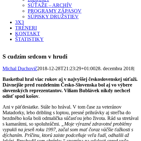
SÚŤAŽE – ARCHÍV
PROGRAMY ZÁPASOV
SÚPISKY DRUŽSTIEV
3X3
TRÉNERI
KONTAKT
ŠTATISTIKY
S cudzím srdcom v hrudi
Michal Duchovič
2018-12-28T21:23:29+01:00
28. decembra 2018
|
Basketbal hral viac rokov aj v najvyššej československej súťaži.
Dávnejšie pred rozdelením Česko-Slovenska bol aj vo výbere
slovenských reprezentantov. Viliam Bublávek nikdy nechcel
odísť spod košov
.
Ani v päťdesiatke. Stále ho hrával. V tom čase za veteránov
Matadorky, lebo dribling s loptou, presné prihrávky aj streľba do
bezdného koša boli odmalička súčasťou jeho života. Rád sa stretával
s kamarátmi, so spoluhráčmi.
„Moje výrazné zdravotné problémy
vypukli na jeseň roku 1997, začal som mať čoraz väčšie ťažkosti s
dýchaním. Príčinu, ktorú zaiste podceňuje veľa ľudí, odhalili až
lekári. Prechodil som chrípku,“
spomína na udalosti spred vyše