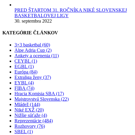
PRED ŠTARTOM 31. ROČNÍKA NIKÉ SLOVENSKEJ
BASKETBALOVEJ LIGY
30. septembra 2022
KATEGÓRIE ČLÁNKOV
3×3 basketbal (60)
Alpe Adria Cup (2)
Ankety a ocenenia (11)
CEYBL (1)
EGBL (1)
Európa (84)
Extraliga ženy (37)
EYBL (4)
FIBA (74)
Hracia Komisia SBA (17)
Majstrovstvá Slovenska (22)
Mládež (144)
Niké EXŽ (20)
Nižšie súťaže (4)
Reprezentácie (484)
Rozhovory (76)
SBEL (1)