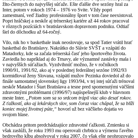
žlto-čiernych do najvyššej súťaže. Ešte ďalšie dve sezóny hral za
Inter, potom v rokoch 1974 – 1976 vo Svite. Vždy popri
zamestnaní, veď žiadny profesionálny šport v tom čase neexistoval.
Popri hráčskej a neskôr aj trénerskej kariére až 44 rokov pracoval
v rôznych pozíciách v bratislavskom dopravnom podniku. Odtiaľ
šiel do dôchodku až 64-ročný.
Vilo, nik ho v basketbale inak neoslovuje, sa spod Tatier vrátil hrať
basketbal do Bratislavy. Nakrátko do Slávie SVŠT a vzápätí do
Matadorky, kde sa začala trénerská časť jeho športového života.
Zaviedla ho napríklad aj do Trnavy, ale významné zastávky mala i
v najvyšších súťažiach. Vyzdvihnúť možno, že v ročníkoch
1990/91, 1991/92, ako aj v poslednej federálnej sezóne 1992/93
kormidloval ženy Slovana, vzápätí mužov Pezinka doviedol až do
finále samostatnej slovenskej ligy 1993/94, v tej istej súťaži trénoval
neskôr Matador i Štart Bratislava a tesne pred spomenutými väčšími
zdravotnými problémami (1996/97) najúspešnejší klub v hlavnom
meste Inter.
„Potom som sa so srdcom trápil viac ako desať rokov.
Z ťažkostí, ako aj lekárskych slov, som čoraz viac chápal, že sa blíži
koniec mojej životnej púte,“
hovorí už bez väčšieho dojatia vo
svojom hlase.
Obchádza pritom predchádzajúce zdravotné ťažkosti. Zmienku si
však zaslúži, že roku 1993 mu operovali chrbticu a výmenu ľavého
bedrového kĺbu absolvoval v roku 2007, čo však ešte neohrozovalo