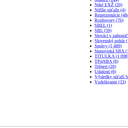
Niké EXŽ (20)
Nižšie súťaže (4)
Reprezentácie (48
Rozhovory (76)
SBEL (1)
SBL (59)
Slováci v zahranič
Slovenský pohár (
Správy (1 489)
Stanoviská SBA (
TITULKA (1 098
TPajSBA (8)
Tréneri (20)
Udalosti (8)
Výsledky súťaží 
Vzdelávanie (33)