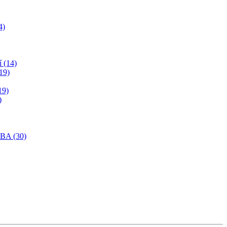
4)
í (14)
19)
19)
)
SBA (30)