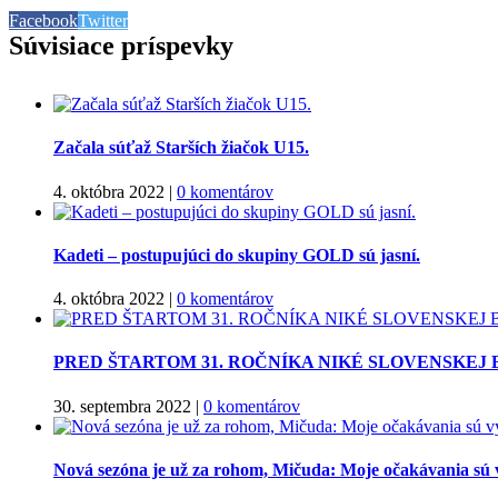
Facebook
Twitter
Súvisiace príspevky
Začala súťaž Starších žiačok U15.
4. októbra 2022
|
0 komentárov
Kadeti – postupujúci do skupiny GOLD sú jasní.
4. októbra 2022
|
0 komentárov
PRED ŠTARTOM 31. ROČNÍKA NIKÉ SLOVENSKEJ
30. septembra 2022
|
0 komentárov
Nová sezóna je už za rohom, Mičuda: Moje očakávania sú 