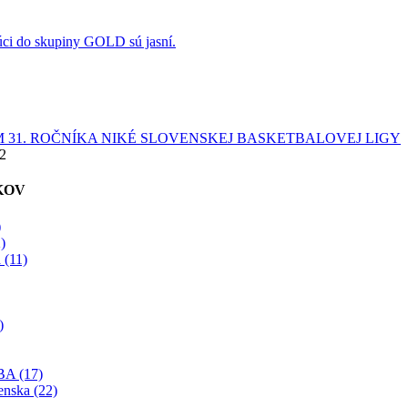
úci do skupiny GOLD sú jasní.
 31. ROČNÍKA NIKÉ SLOVENSKEJ BASKETBALOVEJ LIGY
22
KOV
)
)
 (11)
)
BA (17)
enska (22)