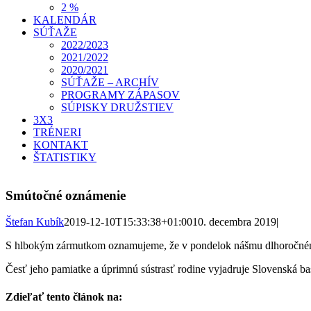
2 %
KALENDÁR
SÚŤAŽE
2022/2023
2021/2022
2020/2021
SÚŤAŽE – ARCHÍV
PROGRAMY ZÁPASOV
SÚPISKY DRUŽSTIEV
3X3
TRÉNERI
KONTAKT
ŠTATISTIKY
Smútočné oznámenie
Štefan Kubík
2019-12-10T15:33:38+01:00
10. decembra 2019
|
S hlbokým zármutkom oznamujeme, že v pondelok nášmu dlhoročnému 
Česť jeho pamiatke a úprimnú sústrasť rodine vyjadruje Slovenská ba
Zdieľať tento článok na: