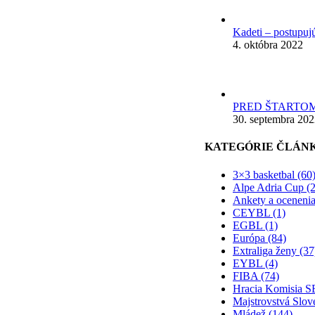
Kadeti – postupuj
4. októbra 2022
PRED ŠTARTOM
30. septembra 20
KATEGÓRIE ČLÁN
3×3 basketbal (60
Alpe Adria Cup (2
Ankety a ocenenia
CEYBL (1)
EGBL (1)
Európa (84)
Extraliga ženy (37
EYBL (4)
FIBA (74)
Hracia Komisia S
Majstrovstvá Slov
Mládež (144)