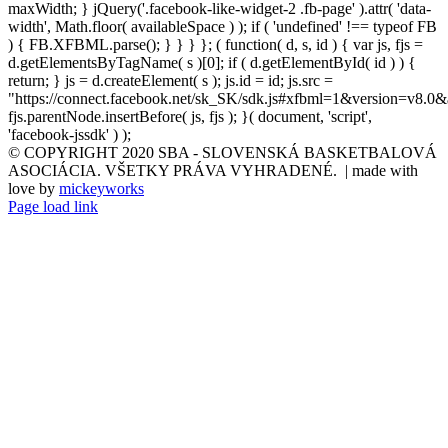
maxWidth; } jQuery('.facebook-like-widget-2 .fb-page' ).attr( 'data-
width', Math.floor( availableSpace ) ); if ( 'undefined' !== typeof FB
) { FB.XFBML.parse(); } } } }; ( function( d, s, id ) { var js, fjs =
d.getElementsByTagName( s )[0]; if ( d.getElementById( id ) ) {
return; } js = d.createElement( s ); js.id = id; js.src =
"https://connect.facebook.net/sk_SK/sdk.js#xfbml=1&version=v8.0&
fjs.parentNode.insertBefore( js, fjs ); }( document, 'script',
'facebook-jssdk' ) );
© COPYRIGHT 2020 SBA - SLOVENSKÁ BASKETBALOVÁ
ASOCIÁCIA. VŠETKY PRÁVA VYHRADENÉ. | made with
love by
mickeyworks
Page load link
Go
to
Top