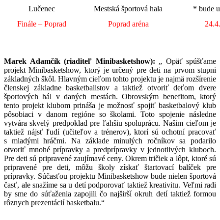
Lučenec
Mestská športová hala
* bude 
Finále – Poprad
Poprad aréna
24.4
Marek Adamčík (riaditeľ Minibasketshow):
„ Opäť spúšťame
projekt Minibasketshow, ktorý je určený pre deti na prvom stupni
základných škôl. Hlavným cieľom tohto projektu je najmä rozšírenie
členskej základne basketbalistov a taktiež otvoriť deťom dvere
športových hál v daných mestách. Obrovským benefitom, ktorý
tento projekt klubom prináša je možnosť spojiť basketbalový klub
pôsobiaci v danom regióne so školami. Toto spojenie následne
vytvára skvelý predpoklad pre ľahšiu spoluprácu. Našim cieľom je
taktiež nájsť ľudí (učiteľov a trénerov), ktorí sú ochotní pracovať
s mladými hráčmi. Na základe minulých ročníkov sa podarilo
otvoriť mnohé prípravky a predprípravky v jednotlivých kluboch.
Pre deti sú pripravené zaujímavé ceny. Okrem tričiek a lôpt, ktoré sú
pripravené pre deti, môžu školy získať štartovací balíček pre
prípravky. Súčasťou projektu Minibasketshow bude nielen športová
časť, ale snažíme sa u detí podporovať taktiež kreativitu. Veľmi radi
by sme do súťaženia zapojili čo najširší okruh detí taktiež formou
rôznych prezentácií basketbalu.“