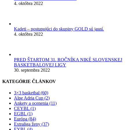
4. októbra 2022
Kadeti – postupujúci do skupiny GOLD sú jasní.
4. októbra 2022
PRED ŠTARTOM 31. ROČNÍKA NIKÉ SLOVENSKEJ
BASKETBALOVEJ LIGY
30. septembra 2022
KATEGÓRIE ČLÁNKOV
3×3 basketbal (60)
Alpe Adria Cup (2)
Ankety a ocenenia (11)
CEYBL (1)
EGBL (1)
Európa (84)
Extraliga ženy (37)
EYBL (4)