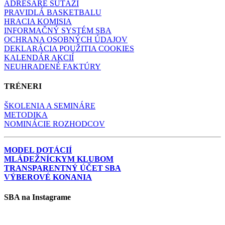
ADRESÁRE SÚŤAŽÍ
PRAVIDLÁ BASKETBALU
HRACIA KOMISIA
INFORMAČNÝ SYSTÉM SBA
OCHRANA OSOBNÝCH ÚDAJOV
DEKLARÁCIA POUŽITIA COOKIES
KALENDÁR AKCIÍ
NEUHRADENÉ FAKTÚRY
TRÉNERI
ŠKOLENIA A SEMINÁRE
METODIKA
NOMINÁCIE ROZHODCOV
MODEL DOTÁCIÍ
MLÁDEŽNÍCKYM KLUBOM
TRANSPARENTNÝ ÚČET SBA
VÝBEROVÉ KONANIA
SBA na Instagrame