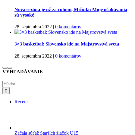
Nová sezóna je už za rohom, Mičuda: Moje očakávania
sú vysoké
28. septembra 2022
|
0 komentárov
3×3 basketbal: Slovensko ide na Majstrovstvá sveta
28. septembra 2022
|
0 komentárov
VYHĽADÁVANIE
Hľadať:
Recent
Začala súťaž Starších žiačok U15.