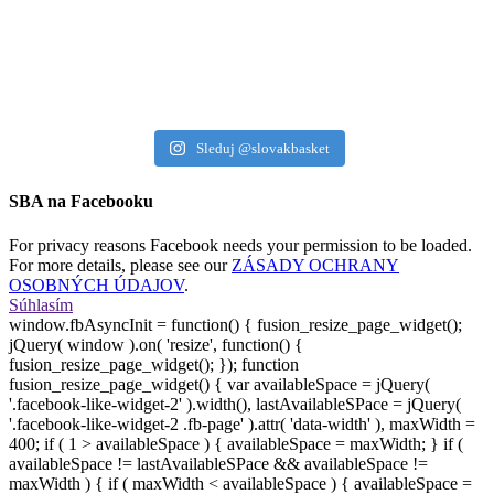
Sleduj @slovakbasket
SBA na Facebooku
For privacy reasons Facebook needs your permission to be loaded.
For more details, please see our
ZÁSADY OCHRANY
OSOBNÝCH ÚDAJOV
.
Súhlasím
window.fbAsyncInit = function() { fusion_resize_page_widget();
jQuery( window ).on( 'resize', function() {
fusion_resize_page_widget(); }); function
fusion_resize_page_widget() { var availableSpace = jQuery(
'.facebook-like-widget-2' ).width(), lastAvailableSPace = jQuery(
'.facebook-like-widget-2 .fb-page' ).attr( 'data-width' ), maxWidth =
400; if ( 1 > availableSpace ) { availableSpace = maxWidth; } if (
availableSpace != lastAvailableSPace && availableSpace !=
maxWidth ) { if ( maxWidth < availableSpace ) { availableSpace =