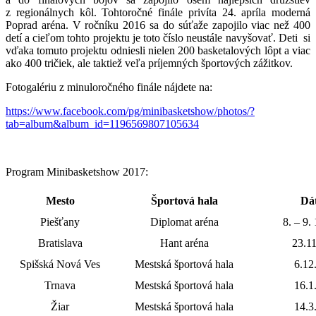
z regionálnych kôl. Tohtoročné finále privíta 24. apríla moderná
Poprad aréna. V ročníku 2016 sa do súťaže zapojilo viac než 400
detí a cieľom tohto projektu je toto číslo neustále navyšovať. Deti si
vďaka tomuto projektu odniesli nielen 200 basketalových lôpt a viac
ako 400 tričiek, ale taktiež veľa príjemných športových zážitkov.
Fotogalériu z minuloročného finále nájdete na:
https://www.facebook.com/pg/minibasketshow/photos/?
tab=album&album_id=1196569807105634
Program Minibasketshow 2017:
Mesto
Športová hala
Dá
Piešťany
Diplomat aréna
8. – 9.
Bratislava
Hant aréna
23.1
Spišská Nová Ves
Mestská športová hala
6.12
Trnava
Mestská športová hala
16.1
Žiar
Mestská športová hala
14.3