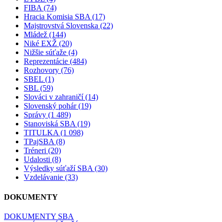
FIBA (74)
Hracia Komisia SBA (17)
Majstrovstvá Slovenska (22)
Mládež (144)
Niké EXŽ (20)
Nižšie súťaže (4)
Reprezentácie (484)
Rozhovory (76)
SBEL (1)
SBL (59)
Slováci v zahraničí (14)
Slovenský pohár (19)
Správy (1 489)
Stanoviská SBA (19)
TITULKA (1 098)
TPajSBA (8)
Tréneri (20)
Udalosti (8)
Výsledky súťaží SBA (30)
Vzdelávanie (33)
DOKUMENTY
DOKUMENTY SBA