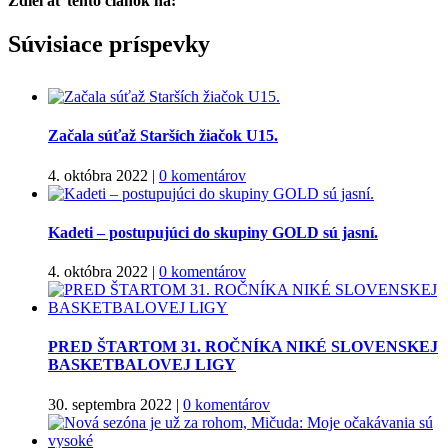
Zdieľať tento článok na:
Facebook
Twitter
Súvisiace príspevky
Začala súťaž Starších žiačok U15.
4. októbra 2022
|
0 komentárov
Kadeti – postupujúci do skupiny GOLD sú jasní.
4. októbra 2022
|
0 komentárov
PRED ŠTARTOM 31. ROČNÍKA NIKÉ SLOVENSKEJ
BASKETBALOVEJ LIGY
30. septembra 2022
|
0 komentárov