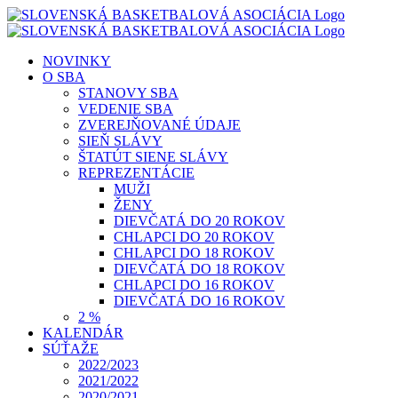
Skip
to
content
NOVINKY
O SBA
STANOVY SBA
VEDENIE SBA
ZVEREJŇOVANÉ ÚDAJE
SIEŇ SLÁVY
ŠTATÚT SIENE SLÁVY
REPREZENTÁCIE
MUŽI
ŽENY
DIEVČATÁ DO 20 ROKOV
CHLAPCI DO 20 ROKOV
CHLAPCI DO 18 ROKOV
DIEVČATÁ DO 18 ROKOV
CHLAPCI DO 16 ROKOV
DIEVČATÁ DO 16 ROKOV
2 %
KALENDÁR
SÚŤAŽE
2022/2023
2021/2022
2020/2021