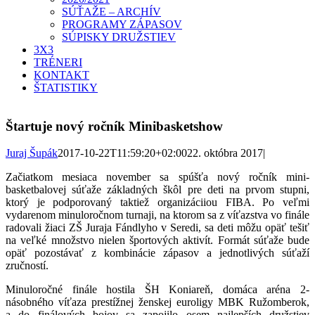
SÚŤAŽE – ARCHÍV
PROGRAMY ZÁPASOV
SÚPISKY DRUŽSTIEV
3X3
TRÉNERI
KONTAKT
ŠTATISTIKY
Štartuje nový ročník Minibasketshow
Juraj Šupák
2017-10-22T11:59:20+02:00
22. októbra 2017
|
Začiatkom mesiaca november sa spúšťa nový ročník mini-
basketbalovej súťaže základných škôl pre deti na prvom stupni,
ktorý je podporovaný taktiež organizáciiou FIBA. Po veľmi
vydarenom minuloročnom turnaji, na ktorom sa z víťazstva vo finále
radovali žiaci ZŠ Juraja Fándlyho v Seredi, sa deti môžu opäť tešiť
na veľké množstvo nielen športových aktivít. Formát súťaže bude
opäť pozostávať z kombinácie zápasov a jednotlivých súťaží
zručností.
Minuloročné finále hostila ŠH Koniareň, domáca aréna 2-
násobného víťaza prestížnej ženskej euroligy MBK Ružomberok,
a do finálových bojov sa zapojilo osem najlepších družstiev