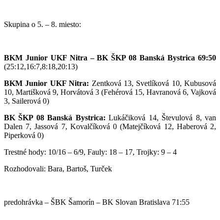
Skupina o 5. – 8. miesto:
BKM Junior UKF Nitra – BK ŠKP 08 Banská Bystrica 69:50
(25:12,16:7,8:18,20:13)
BKM Junior UKF Nitra:
Zentková 13, Svetlíková 10, Kubusová
10, Martišková 9, Horvátová 3 (Fehérová 15, Havranová 6, Vajková
3, Sailerová 0)
BK ŠKP 08 Banská Bystrica:
Lukáčiková 14, Števulová 8, van
Dalen 7, Jassová 7, Kovalčíková 0 (Matejčíková 12, Haberová 2,
Piperková 0)
Trestné hody: 10/16 – 6/9, Fauly: 18 – 17, Trojky: 9 – 4
Rozhodovali: Bara, Bartoš, Turček
predohrávka – ŠBK Šamorín – BK Slovan Bratislava 71:55