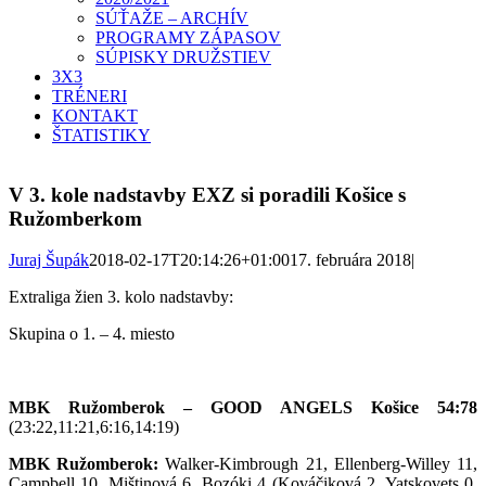
SÚŤAŽE – ARCHÍV
PROGRAMY ZÁPASOV
SÚPISKY DRUŽSTIEV
3X3
TRÉNERI
KONTAKT
ŠTATISTIKY
V 3. kole nadstavby EXZ si poradili Košice s
Ružomberkom
Juraj Šupák
2018-02-17T20:14:26+01:00
17. februára 2018
|
Extraliga žien 3. kolo nadstavby:
Skupina o 1. – 4. miesto
MBK Ružomberok – GOOD ANGELS Košice 54:78
(23:22,11:21,6:16,14:19)
MBK Ružomberok:
Walker-Kimbrough 21, Ellenberg-Willey 11,
Campbell 10, Mištinová 6, Bozóki 4 (Kováčiková 2, Yatskovets 0,