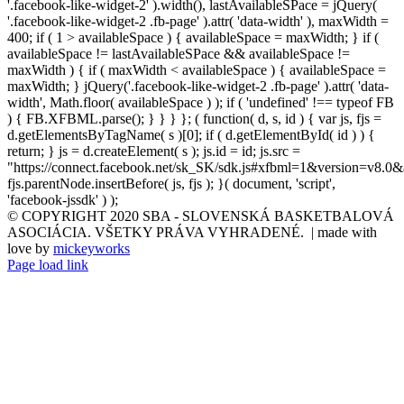
'.facebook-like-widget-2' ).width(), lastAvailableSPace = jQuery(
'.facebook-like-widget-2 .fb-page' ).attr( 'data-width' ), maxWidth =
400; if ( 1 > availableSpace ) { availableSpace = maxWidth; } if (
availableSpace != lastAvailableSPace && availableSpace !=
maxWidth ) { if ( maxWidth < availableSpace ) { availableSpace =
maxWidth; } jQuery('.facebook-like-widget-2 .fb-page' ).attr( 'data-
width', Math.floor( availableSpace ) ); if ( 'undefined' !== typeof FB
) { FB.XFBML.parse(); } } } }; ( function( d, s, id ) { var js, fjs =
d.getElementsByTagName( s )[0]; if ( d.getElementById( id ) ) {
return; } js = d.createElement( s ); js.id = id; js.src =
"https://connect.facebook.net/sk_SK/sdk.js#xfbml=1&version=v8.0&
fjs.parentNode.insertBefore( js, fjs ); }( document, 'script',
'facebook-jssdk' ) );
© COPYRIGHT 2020 SBA - SLOVENSKÁ BASKETBALOVÁ
ASOCIÁCIA. VŠETKY PRÁVA VYHRADENÉ. | made with
love by
mickeyworks
Page load link
Go
to
Top