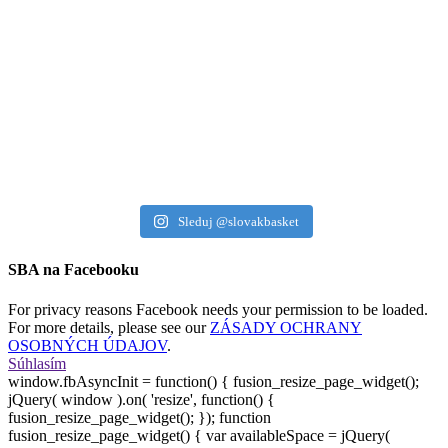
Sleduj @slovakbasket
SBA na Facebooku
For privacy reasons Facebook needs your permission to be loaded.
For more details, please see our
ZÁSADY OCHRANY
OSOBNÝCH ÚDAJOV
.
Súhlasím
window.fbAsyncInit = function() { fusion_resize_page_widget();
jQuery( window ).on( 'resize', function() {
fusion_resize_page_widget(); }); function
fusion_resize_page_widget() { var availableSpace = jQuery(