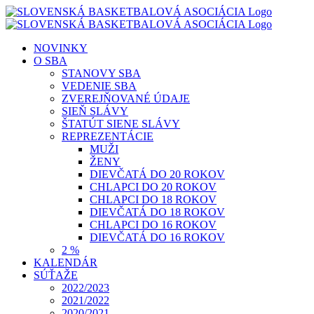
Skip
to
content
NOVINKY
O SBA
STANOVY SBA
VEDENIE SBA
ZVEREJŇOVANÉ ÚDAJE
SIEŇ SLÁVY
ŠTATÚT SIENE SLÁVY
REPREZENTÁCIE
MUŽI
ŽENY
DIEVČATÁ DO 20 ROKOV
CHLAPCI DO 20 ROKOV
CHLAPCI DO 18 ROKOV
DIEVČATÁ DO 18 ROKOV
CHLAPCI DO 16 ROKOV
DIEVČATÁ DO 16 ROKOV
2 %
KALENDÁR
SÚŤAŽE
2022/2023
2021/2022
2020/2021