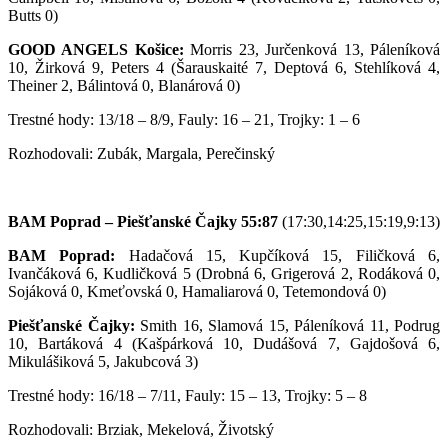
Butts 0)
GOOD ANGELS Košice:
Morris 23, Jurčenková 13, Páleníková
10, Žirková 9, Peters 4 (Šarauskaité 7, Deptová 6, Stehlíková 4,
Theiner 2, Bálintová 0, Blanárová 0)
Trestné hody: 13/18 – 8/9, Fauly: 16 – 21, Trojky: 1 – 6
Rozhodovali: Zubák, Margala, Perečinský
BAM Poprad – Piešťanské Čajky 55:87
(17:30,14:25,15:19,9:13)
BAM Poprad:
Hadačová 15, Kupčíková 15, Filičková 6,
Ivančáková 6, Kudličková 5 (Drobná 6, Grigerová 2, Rodáková 0,
Sojáková 0, Kmeťovská 0, Hamaliarová 0, Tetemondová 0)
Piešťanské Čajky:
Smith 16, Slamová 15, Páleníková 11, Podrug
10, Bartáková 4 (Kašpárková 10, Dudášová 7, Gajdošová 6,
Mikulášiková 5, Jakubcová 3)
Trestné hody: 16/18 – 7/11, Fauly: 15 – 13, Trojky: 5 – 8
Rozhodovali: Brziak, Mekelová, Životský