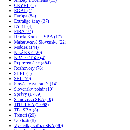
Ankety a ocenenia (11)
CEYBL (1)
EGBL (1)
Európa (84)
Extraliga ženy (37)
EYBL (4)
FIBA (74)
Hracia Komisia SBA (17)
Majstrovstvá Slovenska (22)
Mládež (144)
Niké EXŽ (20)
Nižšie súťaže (4)
Reprezentácie (484)
Rozhovory (76)
SBEL (1)
SBL (59)
Slováci v zahraničí (14)
Slovenský pohár (19)
Správy (1 489)
Stanoviská SBA (19)
TITULKA (1 098)
TPajSBA (8)
Tréneri (20)
Udalosti (8)
Výsledky súťaží SBA (30)