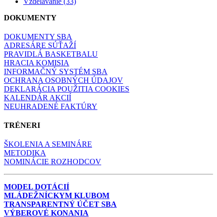
Vzdelávanie (33)
DOKUMENTY
DOKUMENTY SBA
ADRESÁRE SÚŤAŽÍ
PRAVIDLÁ BASKETBALU
HRACIA KOMISIA
INFORMAČNÝ SYSTÉM SBA
OCHRANA OSOBNÝCH ÚDAJOV
DEKLARÁCIA POUŽITIA COOKIES
KALENDÁR AKCIÍ
NEUHRADENÉ FAKTÚRY
TRÉNERI
ŠKOLENIA A SEMINÁRE
METODIKA
NOMINÁCIE ROZHODCOV
MODEL DOTÁCIÍ
MLÁDEŽNÍCKYM KLUBOM
TRANSPARENTNÝ ÚČET SBA
VÝBEROVÉ KONANIA