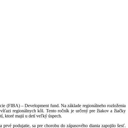
rácie (FIBA) – Development fund. Na základe regionálneho rozloženia
 víťazi regionálnych kôl. Tento ročník je určený pre žiakov a žiačky
í, ktoré majú u detí veľký úspech.
 prvé podujatie, sa pre chorobu do zápasového diania zapojilo šesť.