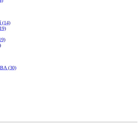
4)
í (14)
19)
19)
)
SBA (30)