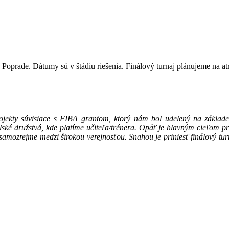
oprade. Dátumy sú v štádiu riešenia. Finálový turnaj plánujeme na atr
jekty súvisiace s FIBA grantom, ktorý nám bol udelený na základe 
olské družstvá, kde platíme učiteľa/trénera. Opäť je hlavným cieľom 
 samozrejme medzi širokou verejnosťou. Snahou je priniesť finálový tur