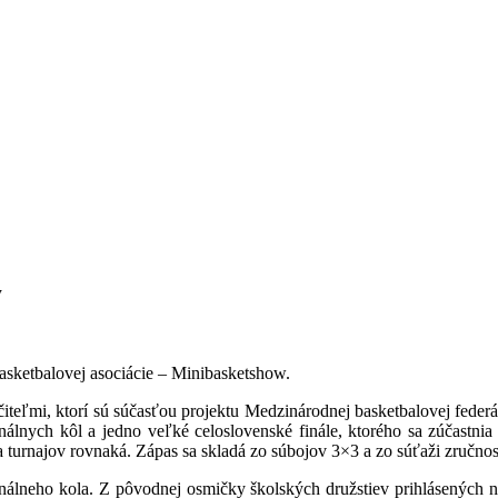
w
asketbalovej asociácie – Minibasketshow.
čiteľmi, ktorí sú súčasťou projektu Medzinárodnej basketbalovej fede
nálnych kôl a jedno veľké celoslovenské finále, ktorého sa zúčastnia
a turnajov rovnaká. Zápas sa skladá zo súbojov 3×3 a zo súťaži zručnost
nálneho kola. Z pôvodnej osmičky školských družstiev prihlásených na