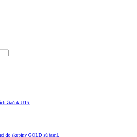
ších žiačok U15.
úci do skupiny GOLD sú jasní.