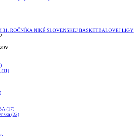
 31. ROČNÍKA NIKÉ SLOVENSKEJ BASKETBALOVEJ LIGY
22
KOV
)
)
 (11)
)
BA (17)
enska (22)