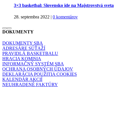
3×3 basketbal: Slovensko ide na Majstrovstvá sveta
28. septembra 2022
|
0 komentárov
DOKUMENTY
DOKUMENTY SBA
ADRESÁRE SÚŤAŽÍ
PRAVIDLÁ BASKETBALU
HRACIA KOMISIA
INFORMAČNÝ SYSTÉM SBA
OCHRANA OSOBNÝCH ÚDAJOV
DEKLARÁCIA POUŽITIA COOKIES
KALENDÁR AKCIÍ
NEUHRADENÉ FAKTÚRY