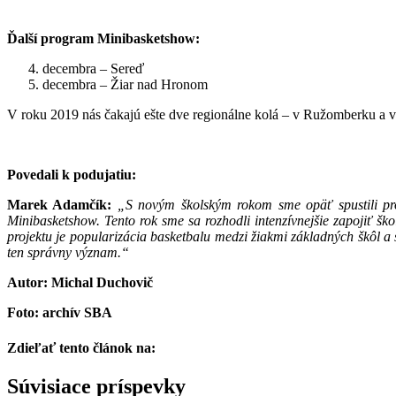
Ďalší program Minibasketshow:
decembra – Sereď
decembra – Žiar nad Hronom
V roku 2019 nás čakajú ešte dve regionálne kolá – v Ružomberku a v P
Povedali k podujatiu:
Marek Adamčík:
„S novým školským rokom sme opäť spustili pro
Minibasketshow. Tento rok sme sa rozhodli intenzívnejšie zapojiť šk
projektu je popularizácia basketbalu medzi žiakmi základných škôl a
ten správny význam.“
Autor: Michal Duchovič
Foto: archív SBA
Zdieľať tento článok na:
Facebook
Twitter
Súvisiace príspevky