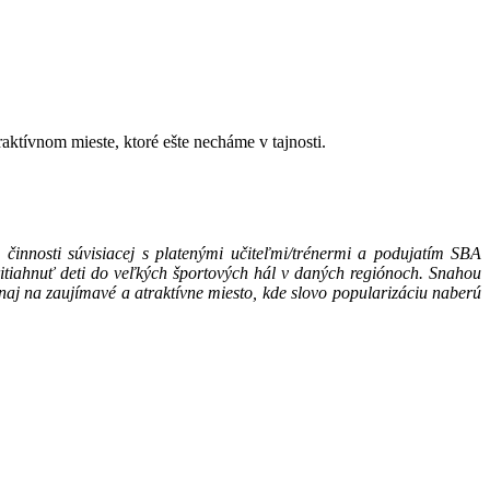
aktívnom mieste, ktoré ešte necháme v tajnosti.
činnosti súvisiacej s platenými učiteľmi/trénermi a podujatím SBA
pritiahnuť deti do veľkých športových hál v daných regiónoch. Snahou
naj na zaujímavé a atraktívne miesto, kde slovo popularizáciu naberú