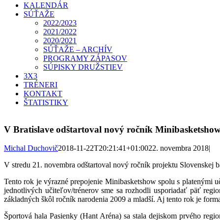
KALENDÁR
SÚŤAŽE
2022/2023
2021/2022
2020/2021
SÚŤAŽE – ARCHÍV
PROGRAMY ZÁPASOV
SÚPISKY DRUŽSTIEV
3X3
TRÉNERI
KONTAKT
ŠTATISTIKY
V Bratislave odštartoval nový ročník Minibasketsho
Michal Duchovič
2018-11-22T20:21:41+01:00
22. novembra 2018
|
V stredu 21. novembra odštartoval nový ročník projektu Slovenskej b
Tento rok je výrazné prepojenie Minibasketshow spolu s platenými u
jednotlivých učiteľov/trénerov sme sa rozhodli usporiadať päť regio
základných škôl ročník narodenia 2009 a mladší. Aj tento rok je form
Športová hala Pasienky (Hant Aréna) sa stala dejiskom prvého regio