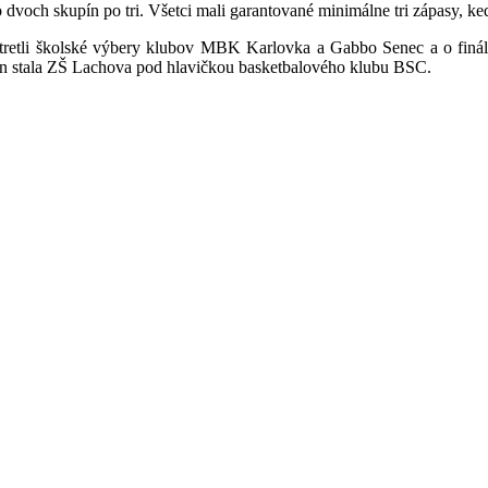
dvoch skupín po tri. Všetci mali garantované minimálne tri zápasy, keď
sa stretli školské výbery klubov MBK Karlovka a Gabbo Senec a o fin
on stala ZŠ Lachova pod hlavičkou basketbalového klubu BSC.