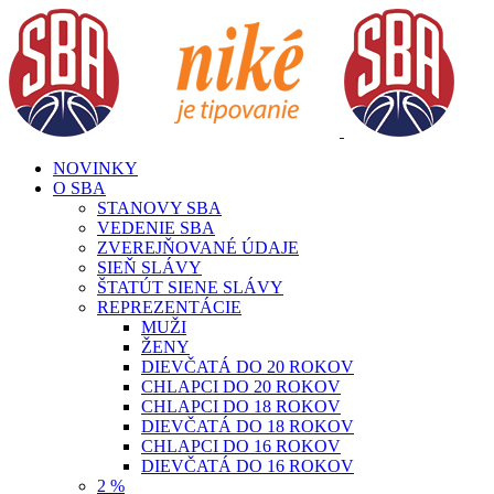
Skip
to
content
NOVINKY
O SBA
STANOVY SBA
VEDENIE SBA
ZVEREJŇOVANÉ ÚDAJE
SIEŇ SLÁVY
ŠTATÚT SIENE SLÁVY
REPREZENTÁCIE
MUŽI
ŽENY
DIEVČATÁ DO 20 ROKOV
CHLAPCI DO 20 ROKOV
CHLAPCI DO 18 ROKOV
DIEVČATÁ DO 18 ROKOV
CHLAPCI DO 16 ROKOV
DIEVČATÁ DO 16 ROKOV
2 %