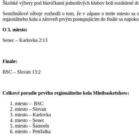
Školské výbery pod hlavičkami jednotlivých klubov boli rozdelené do 
Semifinálové súboje rozhodli o tom, že v zápase o tretie miesto 
regionálneho kola a zároveň prvým postupujúcim do finále sa napok
O 3. miesto:
Senec – Karlovka 2:13
Finále:
BSC – Slovan 13:2
Celkové poradie prvého regionálneho kola Minibasketshow:
miesto – BSC
miesto – Slovan
miesto – Karlovka
miesto – Senec
miesto – Šamorín
miesto – Petržalka