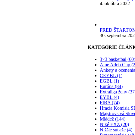
4. októbra 2022
PRED ŠTARTOM
30. septembra 20
KATEGÓRIE ČLÁN
3×3 basketbal (60
Alpe Adria Cup (2
Ankety a ocenenia
CEYBL (1)
EGBL (1)
Európa (84)
Extraliga ženy (37
EYBL (4)
FIBA (74)
Hracia Komisia S
Majstrovstvá Slov
Mládež (144)
Niké EXŽ (20)
Nižšie súťaže (4)