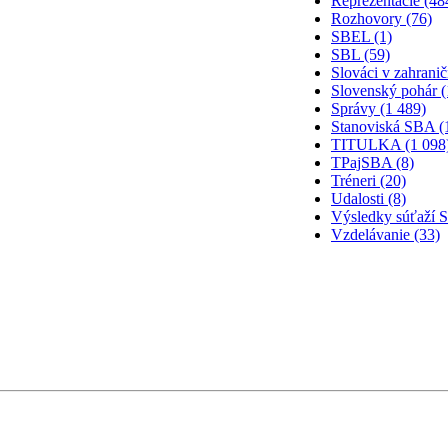
Reprezentácie (48
Rozhovory (76)
SBEL (1)
SBL (59)
Slováci v zahranič
Slovenský pohár (
Správy (1 489)
Stanoviská SBA (
TITULKA (1 098
TPajSBA (8)
Tréneri (20)
Udalosti (8)
Výsledky súťaží 
Vzdelávanie (33)