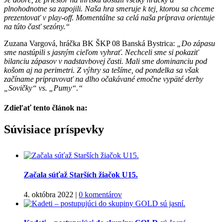
plnohodnotne sa zapojili. Naša hra smeruje k tej, ktorou sa chceme
prezentovať v play-off. Momentálne sa celá naša príprava orientuje
na túto časť sezóny.“
Zuzana Vargová, hráčka BK ŠKP 08 Banská Bystrica:
„Do zápasu
sme nastúpili s jasným cieľom vyhrať. Nechceli sme si pokaziť
bilanciu zápasov v nadstavbovej časti. Mali sme dominanciu pod
košom aj na perimetri. Z výhry sa tešíme, od pondelka sa však
začíname pripravovať na dlho očakávané emočne vypäté derby
„Sovičky“ vs. „Pumy“.“
Zdieľať tento článok na:
Facebook
Twitter
Súvisiace príspevky
Začala súťaž Starších žiačok U15.
4. októbra 2022
|
0 komentárov