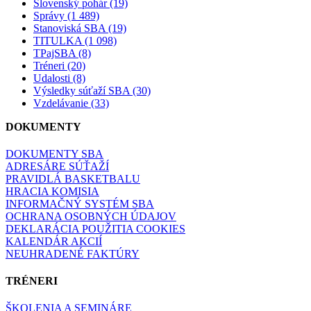
Slovenský pohár (19)
Správy (1 489)
Stanoviská SBA (19)
TITULKA (1 098)
TPajSBA (8)
Tréneri (20)
Udalosti (8)
Výsledky súťaží SBA (30)
Vzdelávanie (33)
DOKUMENTY
DOKUMENTY SBA
ADRESÁRE SÚŤAŽÍ
PRAVIDLÁ BASKETBALU
HRACIA KOMISIA
INFORMAČNÝ SYSTÉM SBA
OCHRANA OSOBNÝCH ÚDAJOV
DEKLARÁCIA POUŽITIA COOKIES
KALENDÁR AKCIÍ
NEUHRADENÉ FAKTÚRY
TRÉNERI
ŠKOLENIA A SEMINÁRE