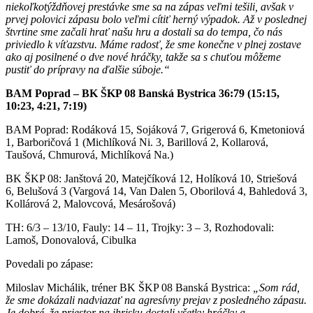
niekoľkotýždňovej prestávke sme sa na zápas veľmi tešili, avšak v
prvej polovici zápasu bolo veľmi cítiť herný výpadok. Až v poslednej
štvrtine sme začali hrať našu hru a dostali sa do tempa, čo nás
priviedlo k víťazstvu. Máme radosť, že sme konečne v plnej zostave
ako aj posilnené o dve nové hráčky, takže sa s chuťou môžeme
pustiť do prípravy na ďalšie súboje.“
BAM Poprad – BK ŠKP 08 Banská Bystrica 36:79 (15:15,
10:23, 4:21, 7:19)
BAM Poprad: Rodáková 15, Sojáková 7, Grigerová 6, Kmetoniová
1, Barboričová 1 (Michlíková Ni. 3, Barillová 2, Kollarová,
Taušová, Chmurová, Michlíková Na.)
BK ŠKP 08: Janštová 20, Matejčíková 12, Holíková 10, Striešová
6, Belušová 3 (Vargová 14, Van Dalen 5, Oborilová 4, Bahledová 3,
Kollárová 2, Malovcová, Mesárošová)
TH: 6/3 – 13/10, Fauly: 14 – 11, Trojky: 3 – 3, Rozhodovali:
Lamoš, Donovalová, Cibulka
Povedali po zápase:
Miloslav Michálik, tréner BK ŠKP 08 Banská Bystrica:
„Som rád,
že sme dokázali nadviazať na agresívny prejav z posledného zápasu.
Je dobré, že priestor na ihrisku dostali všetky hráčky a