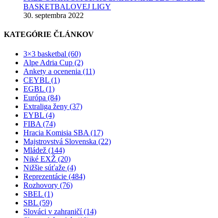
BASKETBALOVEJ LIGY
30. septembra 2022
KATEGÓRIE ČLÁNKOV
3×3 basketbal (60)
Alpe Adria Cup (2)
Ankety a ocenenia (11)
CEYBL (1)
EGBL (1)
Európa (84)
Extraliga ženy (37)
EYBL (4)
FIBA (74)
Hracia Komisia SBA (17)
Majstrovstvá Slovenska (22)
Mládež (144)
Niké EXŽ (20)
Nižšie súťaže (4)
Reprezentácie (484)
Rozhovory (76)
SBEL (1)
SBL (59)
Slováci v zahraničí (14)