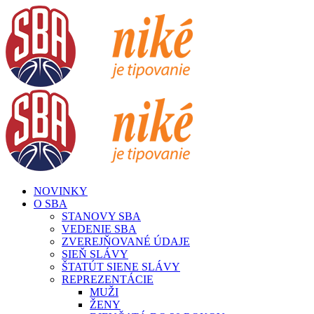
Skip
to
content
NOVINKY
O SBA
STANOVY SBA
VEDENIE SBA
ZVEREJŇOVANÉ ÚDAJE
SIEŇ SLÁVY
ŠTATÚT SIENE SLÁVY
REPREZENTÁCIE
MUŽI
ŽENY