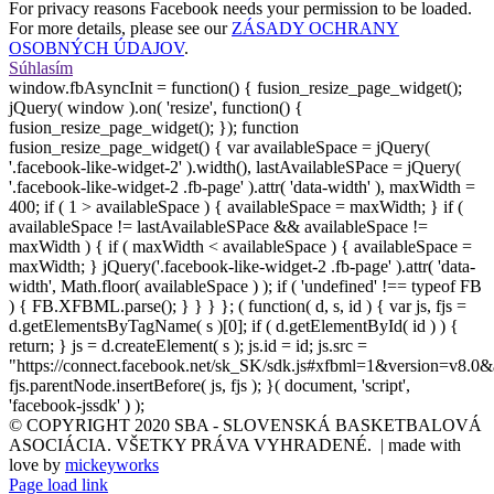
For privacy reasons Facebook needs your permission to be loaded.
For more details, please see our
ZÁSADY OCHRANY
OSOBNÝCH ÚDAJOV
.
Súhlasím
window.fbAsyncInit = function() { fusion_resize_page_widget();
jQuery( window ).on( 'resize', function() {
fusion_resize_page_widget(); }); function
fusion_resize_page_widget() { var availableSpace = jQuery(
'.facebook-like-widget-2' ).width(), lastAvailableSPace = jQuery(
'.facebook-like-widget-2 .fb-page' ).attr( 'data-width' ), maxWidth =
400; if ( 1 > availableSpace ) { availableSpace = maxWidth; } if (
availableSpace != lastAvailableSPace && availableSpace !=
maxWidth ) { if ( maxWidth < availableSpace ) { availableSpace =
maxWidth; } jQuery('.facebook-like-widget-2 .fb-page' ).attr( 'data-
width', Math.floor( availableSpace ) ); if ( 'undefined' !== typeof FB
) { FB.XFBML.parse(); } } } }; ( function( d, s, id ) { var js, fjs =
d.getElementsByTagName( s )[0]; if ( d.getElementById( id ) ) {
return; } js = d.createElement( s ); js.id = id; js.src =
"https://connect.facebook.net/sk_SK/sdk.js#xfbml=1&version=v8.0&
fjs.parentNode.insertBefore( js, fjs ); }( document, 'script',
'facebook-jssdk' ) );
© COPYRIGHT 2020 SBA - SLOVENSKÁ BASKETBALOVÁ
ASOCIÁCIA. VŠETKY PRÁVA VYHRADENÉ. | made with
love by
mickeyworks
Page load link