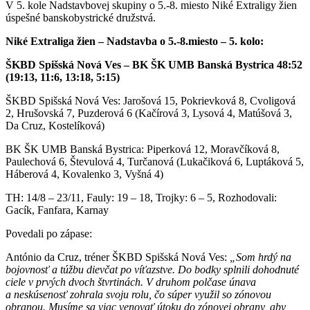
V 5. kole Nadstavbovej skupiny o 5.-8. miesto Niké Extraligy žien
úspešné banskobystrické družstvá.
Niké Extraliga žien – Nadstavba o 5.-8.miesto – 5. kolo:
ŠKBD Spišská Nová Ves – BK ŠK UMB Banská Bystrica 48:52
(19:13, 11:6, 13:18, 5:15)
ŠKBD Spišská Nová Ves: Jarošová 15, Pokrievková 8, Cvoligová
2, Hrušovská 7, Puzderová 6 (Kačírová 3, Lysová 4, Matúšová 3,
Da Cruz, Kostelíková)
BK ŠK UMB Banská Bystrica: Piperková 12, Moravčíková 8,
Paulechová 6, Števulová 4, Turčanová (Lukačiková 6, Luptáková 5,
Háberová 4, Kovalenko 3, Vyšná 4)
TH: 14/8 – 23/11, Fauly: 19 – 18, Trojky: 6 – 5, Rozhodovali:
Gacík, Fanfara, Karnay
Povedali po zápase:
António da Cruz, tréner ŠKBD Spišská Nová Ves:
„Som hrdý na
bojovnosť a túžbu dievčat po víťazstve. Do bodky splnili dohodnuté
ciele v prvých dvoch štvrtinách. V druhom polčase únava
a neskúsenosť zohrala svoju rolu, čo súper využil so zónovou
obranou. Musíme sa viac venovať útoku do zónovej obrany, aby