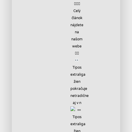
Tipos
extraliga
žien
pokračuje
netradične
aj v n