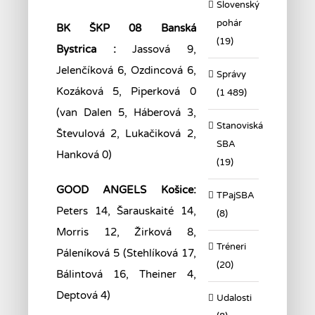
Slovenský
pohár
BK ŠKP 08 Banská
(19)
Bystrica :
Jassová 9,
Jelenčíková 6, Ozdincová 6,
Správy
Kozáková 5, Piperková 0
(1 489)
(van Dalen 5, Háberová 3,
Stanoviská
Števulová 2, Lukačiková 2,
SBA
Hanková 0)
(19)
GOOD ANGELS Košice:
TPajSBA
Peters 14, Šarauskaité 14,
(8)
Morris 12, Žirková 8,
Tréneri
Páleníková 5 (Stehlíková 17,
(20)
Bálintová 16, Theiner 4,
Deptová 4)
Udalosti