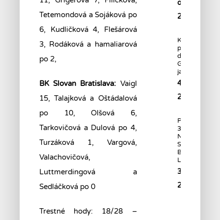
11, Grigerová 7, Filičková,
októbra
Tetemondová a Sojáková po
2022
6, Kudličková 4, Flešárová
Kadeti –
3, Rodáková a hamaliarová
postupujúci
do skupiny
po 2,
GOLD sú
jasní.
BK Slovan Bratislava:
Vaigl
4. októbra
2022
15, Talajková a Oštádalová
po 10, Olšová 6,
PRED ŠTAR
Tarkovičová a Dulová po 4,
31. ROČNÍKA
NIKÉ
Turzáková 1, Vargová,
SLOVENSKEJ
BASKETBALO
Valachovičová,
LIGY
Luttmerdingová a
30. septemb
2022
Sedláčková po 0
Trestné hody: 18/28 –