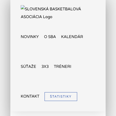
Skip
to
content
NOVINKY
O SBA
KALENDÁR
SÚŤAŽE
3X3
TRÉNERI
KONTAKT
ŠTATISTIKY