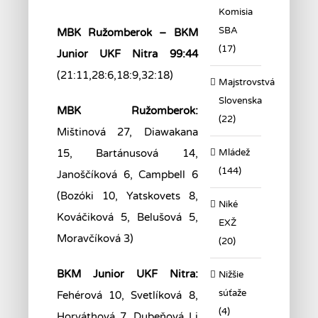
Komisia
SBA
MBK Ružomberok – BKM
(17)
Junior UKF Nitra 99:44
(21:11,28:6,18:9,32:18)
Majstrovstvá
Slovenska
MBK Ružomberok:
(22)
Mištinová 27, Diawakana
Mládež
15, Bartánusová 14,
(144)
Janoščíková 6, Campbell 6
(Bozóki 10, Yatskovets 8,
Niké
Kováčiková 5, Belušová 5,
EXŽ
Moravčíková 3)
(20)
BKM Junior UKF Nitra:
Nižšie
súťaže
Fehérová 10, Svetlíková 8,
(4)
Horváthová 7, Dubeňová Li