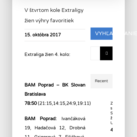
V štvrtom kole Extraligy
žien výhry favoritiek
VYHĽADÁVANI
15. októbra 2017
Hľadať:
Extraliga žien 4. kolo:
Recent
BAM Poprad – BK Slovan
Bratislava
78:50
(21:15,14:15,24:9,19:11)
Začala
súťaž
Starších
žiačok
BAM Poprad:
Ivančáková
U15.
19, Hadačová 12, Drobná
4.