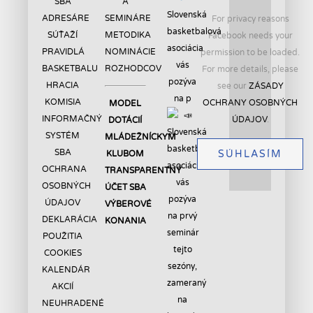
SBA
A
Slovenská
ADRESÁRE
SEMINÁRE
For privacy reasons
basketbalová
SÚŤAŽÍ
METODIKA
Facebook needs your
asociácia
PRAVIDLÁ
NOMINÁCIE
permission to be loaded.
vás
BASKETBALU
ROZHODCOV
For more details, please
pozýva
HRACIA
see our
ZÁSADY
na p
KOMISIA
OCHRANY OSOBNÝCH
MODEL
INFORMAČNÝ
ÚDAJOV
.
DOTÁCIÍ
SYSTÉM
MLÁDEŽNÍCKYM
SBA
SÚHLASÍM
KLUBOM
OCHRANA
TRANSPARENTNÝ
OSOBNÝCH
ÚČET SBA
ÚDAJOV
VÝBEROVÉ
DEKLARÁCIA
KONANIA
POUŽITIA
COOKIES
KALENDÁR
AKCIÍ
NEUHRADENÉ