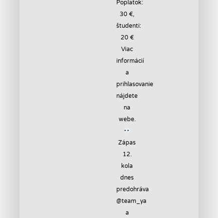
Zápas
12.
kola
dnes
predohráva
@team_ya
a