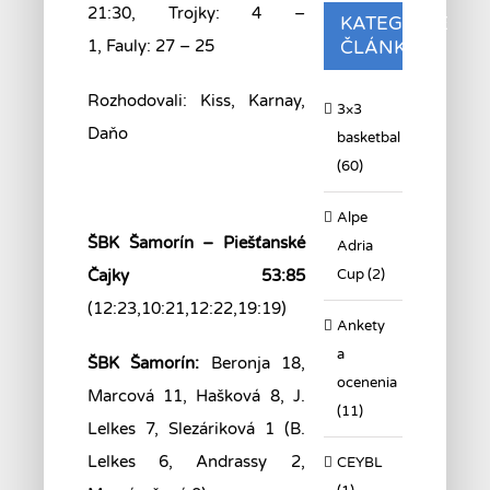
21:30, Trojky: 4 –
KATEGÓRIE
1, Fauly: 27 – 25
ČLÁNKOV
Rozhodovali: Kiss, Karnay,
3×3
Daňo
basketbal
(60)
Alpe
ŠBK Šamorín – Piešťanské
Adria
Cup (2)
Čajky 53:85
(12:23,10:21,12:22,19:19)
Ankety
a
ŠBK Šamorín:
Beronja 18,
ocenenia
Marcová 11, Hašková 8, J.
(11)
Lelkes 7, Slezáriková 1 (B.
Lelkes 6, Andrassy 2,
CEYBL