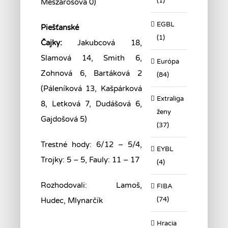
(1)
Meszárošová 0)
EGBL
Piešťanské
(1)
Čajky:
Jakubcová 18,
Slamová 14, Smith 6,
Európa
Zohnová 6, Bartáková 2
(84)
(Páleníková 13, Kašpárková
Extraliga
8, Letková 7, Dudášová 6,
ženy
Gajdošová 5)
(37)
Trestné hody: 6/12 – 5/4,
EYBL
Trojky: 5 – 5, Fauly: 11 – 17
(4)
Rozhodovali: Lamoš,
FIBA
(74)
Hudec, Mlynarčík
Hracia