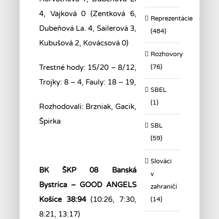
4, Vajková 0 (Zentková 6,
Reprezentácie
Dubeňová La. 4, Sailerová 3,
(484)
Kubušová 2, Kovácsová 0)
Rozhovory
(76)
Trestné hody: 15/20 – 8/12,
Trojky: 8 – 4, Fauly: 18 – 19,
SBEL
(1)
Rozhodovali: Brzniak, Gacik,
Špirka
SBL
(59)
Slováci
BK ŠKP 08 Banská
v
Bystrica – GOOD ANGELS
zahraničí
Košice 38:94
(10:26, 7:30,
(14)
8:21, 13:17)