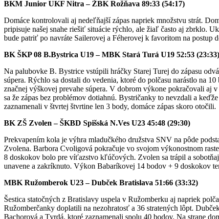
BKM Junior UKF Nitra – ŽBK Rožňava 89:33 (54:17)
Domáce kontrolovali aj nedeľňajší zápas napriek množstvu strát. Dom
pripisuje našej snahe riešiť situácie rýchlo, ale žiaľ často aj zbrklo. U
bude patriť po navráte Sailerovej a Féherovej k favoritom na postup d
BK ŠKP 08 B.Bystrica U19 – MBK Stará Turá U19 52:53 (23:33
Na palubovke B. Bystrice vstúpili hráčky Starej Turej do zápasu odvá
súpera. Rýchlo sa dostali do vedenia, ktoré do polčasu narástlo na 10
značnej výškovej prevahe súpera. V dobrom výkone pokračovali aj v tr
sa že zápas bez problémov dotiahnú. Bystričanky to nevzdali a keďž
zaznamenali v štvrtej štvrtine len 3 body, domáce zápas skoro otočili.
BK ZŠ Zvolen – ŠKBD Spišská N.Ves U23 45:48 (29:30)
Prekvapením kola je výhra mladučkého družstva SNV na pôde podsta
Zvolena. Barbora Cvoligová pokračuje vo svojom výkonostnom raste 
8 doskokov bolo pre víťazstvo kľúčových. Zvolen sa trápil a sobotňaj
unavene a zakríknuto. Výkon Babaríkovej 14 bodov + 9 doskokov tent
MBK Ružomberok U23 – Dubček Bratislava 51:66 (33:32)
Šestica statočných z Bratislavy uspela v Ružomberku aj napriek polč
Ružomberčanky doplatili na nezohratosť a 36 stratených lôpt. Dubček
Bachorová a Tvrdá, ktoré zaznamenali spolu 40 bodov. Na strane domá