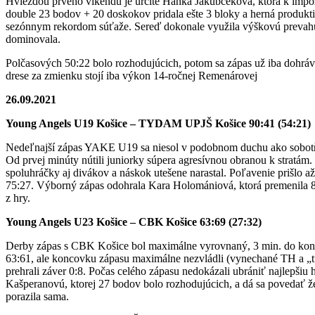
Hviezdou prvého víkendu je určite Hanka Jakubčeková, ktorá k imp
double 23 bodov + 20 doskokov pridala ešte 3 bloky a herná produktiv
sezónnym rekordom súťaže. Sereď dokonale využila výškovú prevahu
dominovala.
Polčasových 50:22 bolo rozhodujúcich, potom sa zápas už iba dohrá
drese za zmienku stojí iba výkon 14-ročnej Remenárovej
26.09.2021
Young Angels U19 Košice – TYDAM UPJŠ Košice 90:41 (54:21)
Nedeľnajší zápas YAKE U19 sa niesol v podobnom duchu ako sobot
Od prvej minúty nútili juniorky súpera agresívnou obranou k stratám
spoluhráčky aj divákov a náskok utešene narastal. Poľavenie prišlo a
75:27. Výborný zápas odohrala Kara Holomániová, ktorá premenila 8
z hry.
Young Angels U23 Košice – CBK Košice 63:69 (27:32)
Derby zápas s CBK Košice bol maximálne vyrovnaný, 3 min. do kon
63:61, ale koncovku zápasu maximálne nezvládli (vynechané TH a „t
prehrali záver 0:8. Počas celého zápasu nedokázali ubrániť najlepšiu
Kašperanovú, ktorej 27 bodov bolo rozhodujúcich, a dá sa povedať ž
porazila sama.