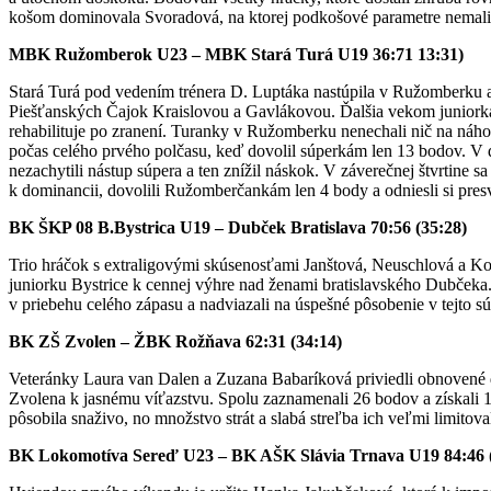
košom dominovala Svoradová, na ktorej podkošové parametre nemali
MBK Ružomberok U23 – MBK Stará Turá U19 36:71 13:31)
Stará Turá pod vedením trénera D. Luptáka nastúpila v Ružomberku a
Piešťanských Čajok Kraislovou a Gavlákovou. Ďalšia vekom juniorka
rehabilituje po zranení. Turanky v Ružomberku nenechali nič na náh
počas celého prvého polčasu, keď dovolil súperkám len 13 bodov. V
nezachytili nástup súpera a ten znížil náskok. V záverečnej štvrtine sa 
k dominancii, dovolili Ružomberčankám len 4 body a odniesli si pres
BK ŠKP 08 B.Bystrica U19 – Dubček Bratislava 70:56 (35:28)
Trio hráčok s extraligovými skúsenosťami Janštová, Neuschlová a Kol
juniorku Bystrice k cennej výhre nad ženami bratislavského Dubčeka
v priebehu celého zápasu a nadviazali na úspešné pôsobenie v tejto sú
BK ZŠ Zvolen – ŽBK Rožňava 62:31 (34:14)
Veteránky Laura van Dalen a Zuzana Babaríková priviedli obnovené 
Zvolena k jasnému víťazstvu. Spolu zaznamenali 26 bodov a získali 
pôsobila snaživo, no množstvo strát a slabá streľba ich veľmi limitova
BK Lokomotíva Sereď U23 – BK AŠK Slávia Trnava U19 84:46 (