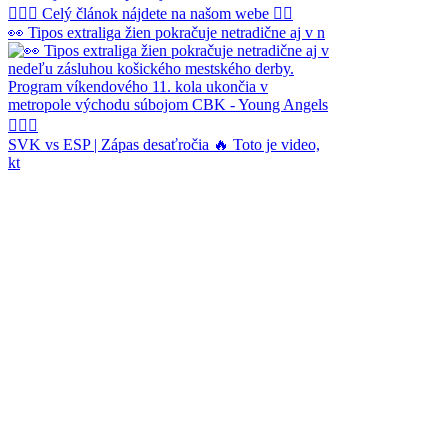
👀 Tipos extraliga žien pokračuje netradične aj v n
SVK vs ESP | Zápas desaťročia 🔥 Toto je video,
kt