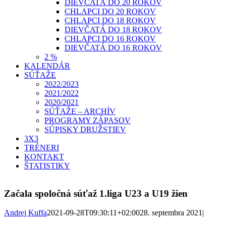
DIEVČATÁ DO 20 ROKOV
CHLAPCI DO 20 ROKOV
CHLAPCI DO 18 ROKOV
DIEVČATÁ DO 18 ROKOV
CHLAPCI DO 16 ROKOV
DIEVČATÁ DO 16 ROKOV
2 %
KALENDÁR
SÚŤAŽE
2022/2023
2021/2022
2020/2021
SÚŤAŽE – ARCHÍV
PROGRAMY ZÁPASOV
SÚPISKY DRUŽSTIEV
3X3
TRÉNERI
KONTAKT
ŠTATISTIKY
Začala spoločná súťaž 1.liga U23 a U19 žien
Andrej Kuffa
2021-09-28T09:30:11+02:00
28. septembra 2021
|