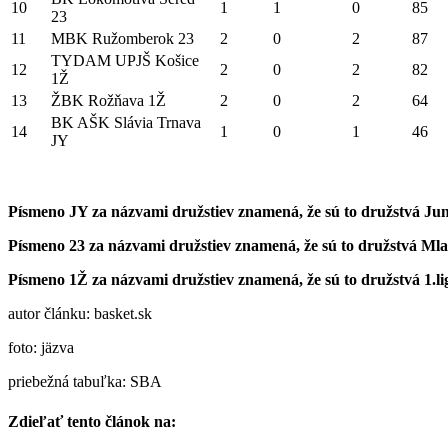
10
1
1
0
85
23
11
MBK Ružomberok 23
2
0
2
87
TYDAM UPJŠ Košice
12
2
0
2
82
1Ž
13
ŽBK Rožňava 1Ž
2
0
2
64
BK AŠK Slávia Trnava
14
1
0
1
46
JY
Písmeno JY za názvami družstiev znamená, že sú to družstvá Jun
Písmeno 23 za názvami družstiev znamená, že sú to družstvá Ml
Písmeno 1Ž za názvami družstiev znamená, že sú to družstvá 1.lig
autor článku: basket.sk
foto: jäzva
priebežná tabuľka: SBA
Zdieľať tento článok na: