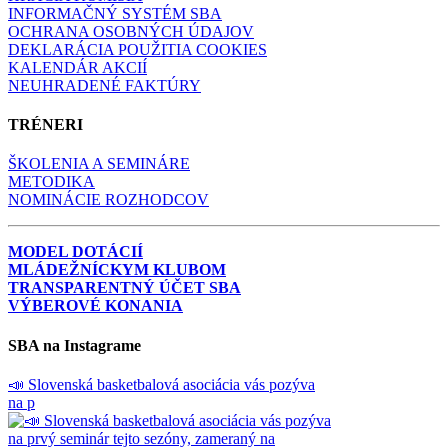
INFORMAČNÝ SYSTÉM SBA
OCHRANA OSOBNÝCH ÚDAJOV
DEKLARÁCIA POUŽITIA COOKIES
KALENDÁR AKCIÍ
NEUHRADENÉ FAKTÚRY
TRÉNERI
ŠKOLENIA A SEMINÁRE
METODIKA
NOMINÁCIE ROZHODCOV
MODEL DOTÁCIÍ
MLÁDEŽNÍCKYM KLUBOM
TRANSPARENTNÝ ÚČET SBA
VÝBEROVÉ KONANIA
SBA na Instagrame
📣 Slovenská basketbalová asociácia vás pozýva
na p