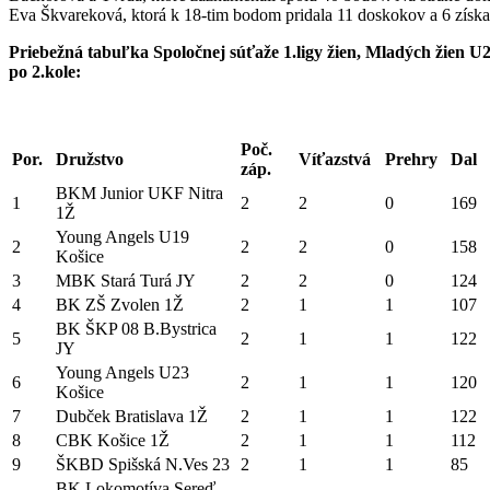
Eva Škvareková, ktorá k 18-tim bodom pridala 11 doskokov a 6 získa
Priebežná tabuľka Spoločnej súťaže 1.ligy žien, Mladých žien U
po 2.kole:
Poč.
Por.
Družstvo
Víťazstvá
Prehry
Dal
záp.
BKM Junior UKF Nitra
1
2
2
0
169
1Ž
Young Angels U19
2
2
2
0
158
Košice
3
MBK Stará Turá JY
2
2
0
124
4
BK ZŠ Zvolen 1Ž
2
1
1
107
BK ŠKP 08 B.Bystrica
5
2
1
1
122
JY
Young Angels U23
6
2
1
1
120
Košice
7
Dubček Bratislava 1Ž
2
1
1
122
8
CBK Košice 1Ž
2
1
1
112
9
ŠKBD Spišská N.Ves 23
2
1
1
85
BK Lokomotíva Sereď