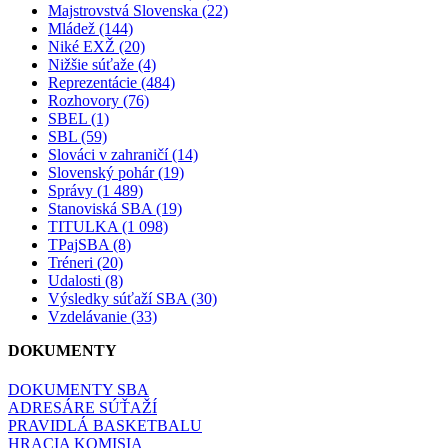
Majstrovstvá Slovenska (22)
Mládež (144)
Niké EXŽ (20)
Nižšie súťaže (4)
Reprezentácie (484)
Rozhovory (76)
SBEL (1)
SBL (59)
Slováci v zahraničí (14)
Slovenský pohár (19)
Správy (1 489)
Stanoviská SBA (19)
TITULKA (1 098)
TPajSBA (8)
Tréneri (20)
Udalosti (8)
Výsledky súťaží SBA (30)
Vzdelávanie (33)
DOKUMENTY
DOKUMENTY SBA
ADRESÁRE SÚŤAŽÍ
PRAVIDLÁ BASKETBALU
HRACIA KOMISIA