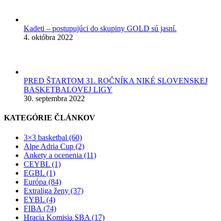
Kadeti – postupujúci do skupiny GOLD sú jasní.
4. októbra 2022
PRED ŠTARTOM 31. ROČNÍKA NIKÉ SLOVENSKEJ
BASKETBALOVEJ LIGY
30. septembra 2022
KATEGÓRIE ČLÁNKOV
3×3 basketbal (60)
Alpe Adria Cup (2)
Ankety a ocenenia (11)
CEYBL (1)
EGBL (1)
Európa (84)
Extraliga ženy (37)
EYBL (4)
FIBA (74)
Hracia Komisia SBA (17)