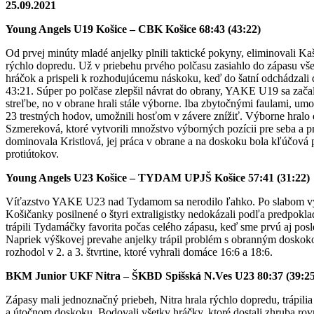
25.09.2021
Young Angels U19 Košice – CBK Košice 68:43 (43:22)
Od prvej minúty mladé anjelky plnili taktické pokyny, eliminovali Ka
rýchlo dopredu. Už v priebehu prvého polčasu zasiahlo do zápasu v
hráčok a prispeli k rozhodujúcemu náskoku, keď do šatní odchádzal
43:21. Súper po polčase zlepšil návrat do obrany, YAKE U19 sa začali
streľbe, no v obrane hrali stále výborne. Iba zbytočnými faulami, u
23 trestných hodov, umožnili hosťom v závere znížiť. Výborne hralo
Szmereková, ktoré vytvorili množstvo výborných pozícii pre seba a p
dominovala Kristlová, jej práca v obrane a na doskoku bola kľúčová 
protiútokov.
Young Angels U23 Košice – TYDAM UPJŠ Košice 57:41 (31:22)
Víťazstvo YAKE U23 nad Tydamom sa nerodilo ľahko. Po slabom v
Košičanky posilnené o štyri extraligistky nedokázali podľa predpok
trápili Tydamáčky favorita počas celého zápasu, keď sme prvú aj posl
Napriek výškovej prevahe anjelky trápil problém s obranným doskok
rozhodol v 2. a 3. štvrtine, ktoré vyhrali domáce 16:6 a 18:6.
BKM Junior UKF Nitra – ŠKBD Spišská N.Ves U23 80:37 (39:25
Zápasy mali jednoznačný priebeh, Nitra hrala rýchlo dopredu, trápili
a útočnom doskoku. Bodovali všetky hráčky, ktoré dostali zhruba rov