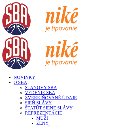
Skip
to
content
NOVINKY
O SBA
STANOVY SBA
VEDENIE SBA
ZVEREJŇOVANÉ ÚDAJE
SIEŇ SLÁVY
ŠTATÚT SIENE SLÁVY
REPREZENTÁCIE
MUŽI
ŽENY