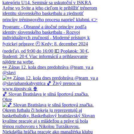
👀 Zápas 12. kola dnes predohráva @team_ya a
@slavi
🏀 Slovan Bratislava je silná športová značka.
Okre