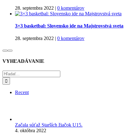
28. septembra 2022
|
0 komentárov
3×3 basketbal: Slovensko ide na Majstrovstvá sveta
28. septembra 2022
|
0 komentárov
VYHĽADÁVANIE
Hľadať:
Recent
Začala súťaž Starších žiačok U15.
4. októbra 2022