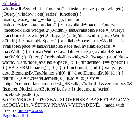
Súhlasím
window.fbAsyncInit = function() { fusion_resize_page_widget();
jQuery( window ).on( 'resize', function() {
fusion_resize_page_widget(); }); function
fusion_resize_page_widget() { var availableSpace = jQuery(
'.facebook-like-widget-2' ).width(), lastAvailableSPace = jQuery(
'.facebook-like-widget-2 .fb-page' ).attr( 'data-width' ), maxWidth =
400; if ( 1 > availableSpace ) { availableSpace = maxWidth; } if (
availableSpace != lastAvailableSPace && availableSpace !=
maxWidth ) { if ( maxWidth < availableSpace ) { availableSpace =
maxWidth; } jQuery('.facebook-like-widget-2 .fb-page' ).attr( 'data-
width', Math.floor( availableSpace ) ); if ( 'undefined' !== typeof FB
) { FB.XFBML.parse(); } } } }; ( function( d, s, id ) { var js, fjs =
d.getElementsByTagName( s )[0]; if ( d.getElementById( id ) ) {
return; } js = d.createElement( s ); js.id = id; js.src =
"https://connect.facebook.net/sk_SK/sdk.js#xfbml=1&version=v8.0&
fjs.parentNode.insertBefore( js, fjs ); }( document, 'script',
'facebook-jssdk' ) );
© COPYRIGHT 2020 SBA - SLOVENSKÁ BASKETBALOVÁ
ASOCIÁCIA. VŠETKY PRÁVA VYHRADENÉ. | made with
love by
mickeyworks
Page load link
Go
to
Top