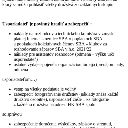
ktorý sa môžu prihlásiť všetky družstvá zo základných skupín.
Usporiadateľ je povinný hradiť a zabezpečiť :
náklady na rozhodcov a technického komisára v zmysle
platnej Internej smernice SBA o poplatkoch SBA
a poplatkoch kolektívnych členov SBA – klubov za
rozhodovanie zápasov SBA v h.o. 2021/22
náklady pre asistentov rozhodcov (odmena – výšku určí
usporiadateľ)
ostatné výdaje spojené s organizáciou turnaja (prenájom haly,
odmena
usporiadateľom…)
vstup na všetky podujatia je voľný
zabezpečiť fotografovanie družstiev (náklady znáša každé
družstvo osobitne), usporiadateľ zašle 1 ks fotografie
z každého družstva na adresu HK SBA spolu
so správou
zabezpečenie doručenia výsledkov, zápisov o stretnutí,