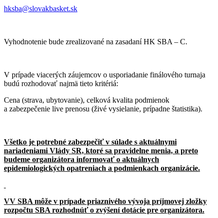
hksba@slovakbasket.sk
Vyhodnotenie bude zrealizované na zasadaní HK SBA – C.
V prípade viacerých záujemcov o usporiadanie finálového turnaja
budú rozhodovať najmä tieto kritériá:
Cena (strava, ubytovanie), celková kvalita podmienok
a zabezpečenie live prenosu (živé vysielanie, prípadne štatistika).
Všetko je potrebné zabezpečiť v súlade s aktuálnymi
nariadeniami Vlády SR, ktoré sa pravidelne menia, a preto
budeme organizátora informovať o aktuálnych
epidemiologických opatreniach a podmienkach organizácie.
VV SBA môže v prípade priaznivého vývoja príjmovej zložky
rozpočtu SBA rozhodnúť o zvýšení dotácie pre organizátora.