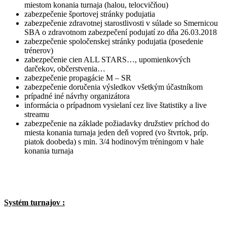
miestom konania turnaja (halou, telocvičňou)
zabezpečenie športovej stránky podujatia
zabezpečenie zdravotnej starostlivosti v súlade so Smernicou
SBA o zdravotnom zabezpečení podujatí zo dňa 26.03.2018
zabezpečenie spoločenskej stránky podujatia (posedenie
trénerov)
zabezpečenie cien ALL STARS…, upomienkových
darčekov, občerstvenia…
zabezpečenie propagácie M – SR
zabezpečenie doručenia výsledkov všetkým účastníkom
prípadné iné návrhy organizátora
informácia o prípadnom vysielaní cez live štatistiky a live
streamu
zabezpečenie na základe požiadavky družstiev príchod do
miesta konania turnaja jeden deň vopred (vo štvrtok, príp.
piatok doobeda) s min. 3/4 hodinovým tréningom v hale
konania turnaja
Systém turnajov :