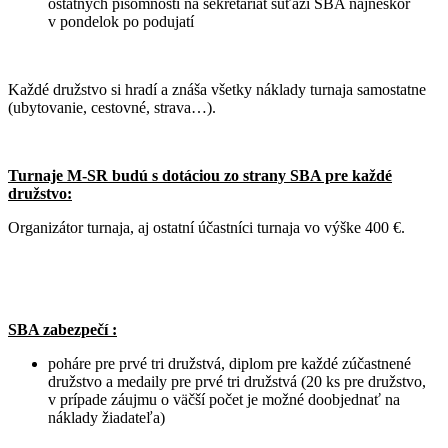
ostatných písomností na sekretariát súťaží SBA najneskôr
v pondelok po podujatí
Každé družstvo si hradí a znáša všetky náklady turnaja samostatne
(ubytovanie, cestovné, strava…).
Turnaje M-SR budú s dotáciou zo strany SBA pre každé
družstvo:
Organizátor turnaja, aj ostatní účastníci turnaja vo výške 400 €.
SBA zabezpečí :
poháre pre prvé tri družstvá, diplom pre každé zúčastnené
družstvo a medaily pre prvé tri družstvá (20 ks pre družstvo,
v prípade záujmu o väčší počet je možné doobjednať na
náklady žiadateľa)