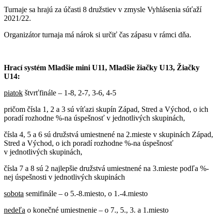
Turnaje sa hrajú za účasti 8 družstiev v zmysle Vyhlásenia súťaží
2021/22.
Organizátor turnaja má nárok si určiť čas zápasu v rámci dňa.
Hrací systém Mladšie mini U11, Mladšie žiačky U13, Žiačky
U14:
piatok
štvrťfinále – 1-8, 2-7, 3-6, 4-5
pričom čísla 1, 2 a 3 sú víťazi skupín Západ, Stred a Východ, o ich
poradí rozhodne %-na úspešnosť v jednotlivých skupinách,
čísla 4, 5 a 6 sú družstvá umiestnené na 2.mieste v skupinách Západ,
Stred a Východ, o ich poradí rozhodne %-na úspešnosť
v jednotlivých skupinách,
čísla 7 a 8 sú 2 najlepšie družstvá umiestnené na 3.mieste podľa %-
nej úspešnosti v jednotlivých skupinách
sobota
semifinále – o 5.-8.miesto, o 1.-4.miesto
nedeľa
o konečné umiestnenie – o 7., 5., 3. a 1.miesto