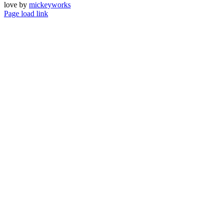
love by
mickeyworks
Page load link
Go
to
Top