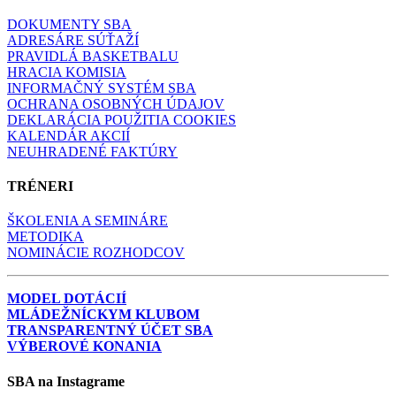
DOKUMENTY SBA
ADRESÁRE SÚŤAŽÍ
PRAVIDLÁ BASKETBALU
HRACIA KOMISIA
INFORMAČNÝ SYSTÉM SBA
OCHRANA OSOBNÝCH ÚDAJOV
DEKLARÁCIA POUŽITIA COOKIES
KALENDÁR AKCIÍ
NEUHRADENÉ FAKTÚRY
TRÉNERI
ŠKOLENIA A SEMINÁRE
METODIKA
NOMINÁCIE ROZHODCOV
MODEL DOTÁCIÍ
MLÁDEŽNÍCKYM KLUBOM
TRANSPARENTNÝ ÚČET SBA
VÝBEROVÉ KONANIA
SBA na Instagrame