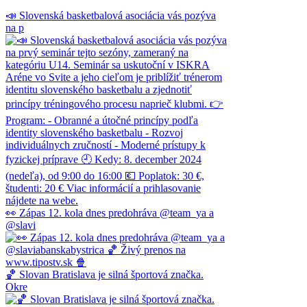
📣 Slovenská basketbalová asociácia vás pozýva
na p
👀 Zápas 12. kola dnes predohráva @team_ya a
@slavi
🏀 Slovan Bratislava je silná športová značka.
Okre