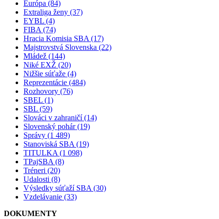
Európa (84)
Extraliga ženy (37)
EYBL (4)
FIBA (74)
Hracia Komisia SBA (17)
Majstrovstvá Slovenska (22)
Mládež (144)
Niké EXŽ (20)
Nižšie súťaže (4)
Reprezentácie (484)
Rozhovory (76)
SBEL (1)
SBL (59)
Slováci v zahraničí (14)
Slovenský pohár (19)
Správy (1 489)
Stanoviská SBA (19)
TITULKA (1 098)
TPajSBA (8)
Tréneri (20)
Udalosti (8)
Výsledky súťaží SBA (30)
Vzdelávanie (33)
DOKUMENTY