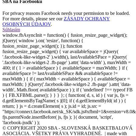
SBA na Facebooku
For privacy reasons Facebook needs your permission to be loaded.
For more details, please see our
ZÁSADY OCHRANY
OSOBNÝCH ÚDAJOV
.
Súhlasím
window.fbAsyncInit = function() { fusion_resize_page_widget();
jQuery( window ).on( 'resize', function() {
fusion_resize_page_widget(); }); function
fusion_resize_page_widget() { var availableSpace = jQuery(
'.facebook-like-widget-2' ).width(), lastAvailableSPace = jQuery(
'.facebook-like-widget-2 .fb-page' ).attr( 'data-width' ), maxWidth =
400; if ( 1 > availableSpace ) { availableSpace = maxWidth; } if (
availableSpace != lastAvailableSPace && availableSpace !=
maxWidth ) { if ( maxWidth < availableSpace ) { availableSpace =
maxWidth; } jQuery('.facebook-like-widget-2 .fb-page' ).attr( 'data-
width', Math.floor( availableSpace ) ); if ( 'undefined' !== typeof FB
) { FB.XFBML.parse(); } } } }; ( function( d, s, id ) { var js, fjs =
d.getElementsByTagName( s )[0]; if ( d.getElementById( id ) ) {
return; } js = d.createElement( s ); js.id = id; js.src =
"https://connect.facebook.net/sk_SK/sdk.js#xfbml=1&version=v8.0&
fjs.parentNode.insertBefore( js, fjs ); }( document, 'script',
'facebook-jssdk' ) );
© COPYRIGHT 2020 SBA - SLOVENSKÁ BASKETBALOVÁ
ASOCIÁCIA. VŠETKY PRÁVA VYHRADENÉ. | made with