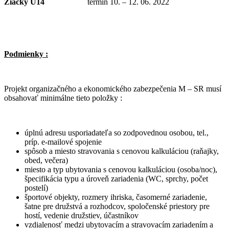
Žiačky U14
termín 10. – 12. 06. 2022
Podmienky :
Projekt organizačného a ekonomického zabezpečenia M – SR musí
obsahovať minimálne tieto položky :
úplnú adresu usporiadateľa so zodpovednou osobou, tel.,
príp. e-mailové spojenie
spôsob a miesto stravovania s cenovou kalkuláciou (raňajky,
obed, večera)
miesto a typ ubytovania s cenovou kalkuláciou (osoba/noc),
špecifikácia typu a úroveň zariadenia (WC, sprchy, počet
postelí)
športové objekty, rozmery ihriska, časomerné zariadenie,
šatne pre družstvá a rozhodcov, spoločenské priestory pre
hostí, vedenie družstiev, účastníkov
vzdialenosť medzi ubytovacím a stravovacím zariadením a