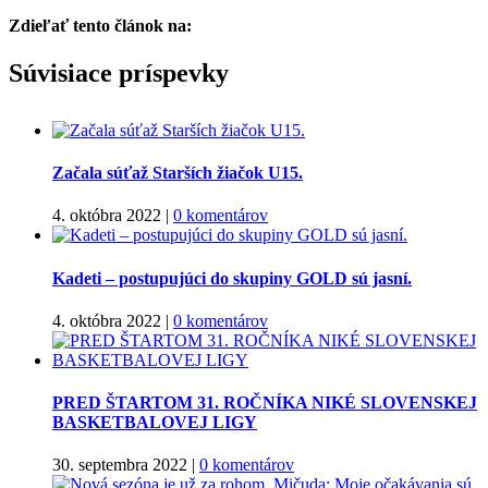
Zdieľať tento článok na:
Facebook
Twitter
Súvisiace príspevky
Začala súťaž Starších žiačok U15.
4. októbra 2022
|
0 komentárov
Kadeti – postupujúci do skupiny GOLD sú jasní.
4. októbra 2022
|
0 komentárov
PRED ŠTARTOM 31. ROČNÍKA NIKÉ SLOVENSKEJ
BASKETBALOVEJ LIGY
30. septembra 2022
|
0 komentárov