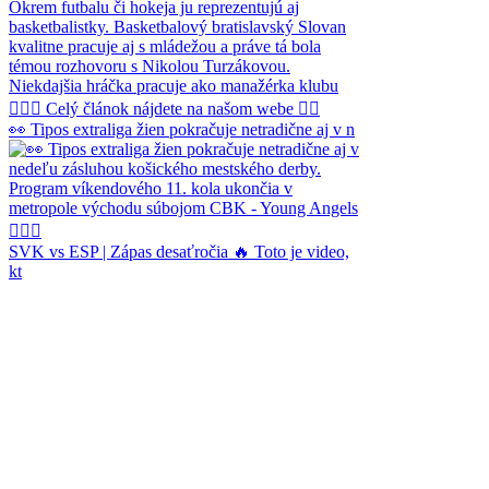
👀 Tipos extraliga žien pokračuje netradične aj v n
SVK vs ESP | Zápas desaťročia 🔥 Toto je video,
kt