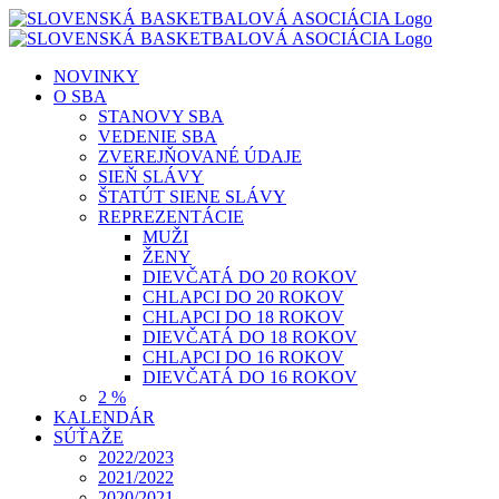
Skip
to
content
NOVINKY
O SBA
STANOVY SBA
VEDENIE SBA
ZVEREJŇOVANÉ ÚDAJE
SIEŇ SLÁVY
ŠTATÚT SIENE SLÁVY
REPREZENTÁCIE
MUŽI
ŽENY
DIEVČATÁ DO 20 ROKOV
CHLAPCI DO 20 ROKOV
CHLAPCI DO 18 ROKOV
DIEVČATÁ DO 18 ROKOV
CHLAPCI DO 16 ROKOV
DIEVČATÁ DO 16 ROKOV
2 %
KALENDÁR
SÚŤAŽE
2022/2023
2021/2022
2020/2021