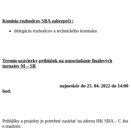
Komisia rozhodcov SBA zabezpečí :
delegáciu rozhodcov a technického komisára
Termín uzávierky prihlášok na usporiadanie finálových
turnajov M – SR
najneskôr do 25. 04. 2022 do 14:00
hod.
Prihlášky a projekty je potrebné zasielať na adresu HK SBA – C iba
e-mailom: