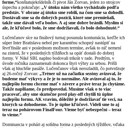
forme,“
konštatujekrídelník či pivot Ján Zorvan, jeden zo strojcov
úspechu a pokračuje:
„V útoku nám všetko vychádzalo podľa
predstáv. V obrane aj útoku sme robili, na čom sme sa dohodli.
Dostávali sme sa do dobrých pozícií, ktoré sme premieňali,
takže sme dávali veľa bodov. A aj sme dobre bránili. Myslím si
ale, že kľúčové bolo, že sme dodržiavali, čo bolo dohodnuté.“
Lučenčanov síce na finálový turnaj posunula kontumácia, keďže ich
súper Inter Bratislava nebol pre karanténu schopný nastúpiť na
štvrťfinále ani v poslednom možnom termíne, avšak to nič nemení
na zistení, že v posledných týždňoch sa opäť dostali do dobrej
formy. V Niké SBL naplno bodovali trikrát v rade. Predtým, v
úvode ročníka zaznamenali dokonca štyri výhry za sebou. Prišli
však aj hluchšie pasáže. Lučenčanov však nerozladili, čo potvrdzuje
aj 26-ročný Zorvan:
„Tréner už na začiatku sezóny avizoval, že
budeme mať výkyvy a že je to normálne. Ale avizoval aj to, že
najlepšiu formu chceme mať v závere a práve teraz ju chytáme.
Takže napĺňame, čo predpovedal. Musíme však o to viac
pracovať, aby sme skutočne pred play-off chytili tú úplne
najlepšiu formu. AK vravím, dôležité je dodržiavať tie veci, na
ktorých sa dohodneme. To je úplne kľúčové. Videli sme to aj
teraz na pohárovom FinalFour. Vieme byť nebezpeční – teraz
to vieme.“
Dominancia v pohári aj solídna forma z posledných týždňov, vďaka