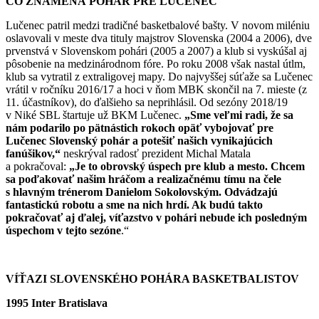
ČO ZNAMENÁ POHÁR PRE LUČENEC
Lučenec patril medzi tradičné basketbalové bašty. V novom miléniu
oslavovali v meste dva tituly majstrov Slovenska (2004 a 2006), dve
prvenstvá v Slovenskom pohári (2005 a 2007) a klub si vyskúšal aj
pôsobenie na medzinárodnom fóre. Po roku 2008 však nastal útlm,
klub sa vytratil z extraligovej mapy. Do najvyššej súťaže sa Lučenec
vrátil v ročníku 2016/17 a hoci v ňom MBK skončil na 7. mieste (z
11. účastníkov), do ďalšieho sa neprihlásil. Od sezóny 2018/19
v Niké SBL štartuje už BKM Lučenec.
„Sme veľmi radi, že sa
nám podarilo po pätnástich rokoch opäť vybojovať pre
Lučenec Slovenský pohár a potešiť našich vynikajúcich
fanúšikov,“
neskrýval radosť prezident Michal Matala
a pokračoval:
„Je to obrovský úspech pre klub a mesto. Chcem
sa poďakovať našim hráčom a realizačnému tímu na čele
s hlavným trénerom Danielom Sokolovským. Odvádzajú
fantastickú robotu a sme na nich hrdí. Ak budú takto
pokračovať aj ďalej, víťazstvo v pohári nebude ich posledným
úspechom v tejto sezóne
.“
VÍŤAZI SLOVENSKÉHO POHÁRA BASKETBALISTOV
1995 Inter Bratislava