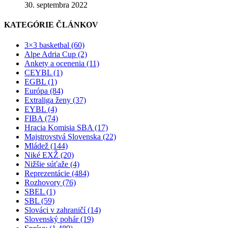
30. septembra 2022
KATEGÓRIE ČLÁNKOV
3×3 basketbal (60)
Alpe Adria Cup (2)
Ankety a ocenenia (11)
CEYBL (1)
EGBL (1)
Európa (84)
Extraliga ženy (37)
EYBL (4)
FIBA (74)
Hracia Komisia SBA (17)
Majstrovstvá Slovenska (22)
Mládež (144)
Niké EXŽ (20)
Nižšie súťaže (4)
Reprezentácie (484)
Rozhovory (76)
SBEL (1)
SBL (59)
Slováci v zahraničí (14)
Slovenský pohár (19)