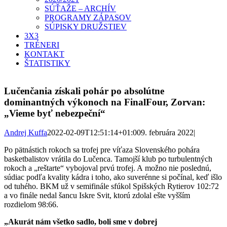
SÚŤAŽE – ARCHÍV
PROGRAMY ZÁPASOV
SÚPISKY DRUŽSTIEV
3X3
TRÉNERI
KONTAKT
ŠTATISTIKY
Lučenčania získali pohár po absolútne
dominantných výkonoch na FinalFour, Zorvan:
„Vieme byť nebezpeční“
Andrej Kuffa
2022-02-09T12:51:14+01:00
9. februára 2022
|
Po pätnástich rokoch sa trofej pre víťaza Slovenského pohára
basketbalistov vrátila do Lučenca. Tamojší klub po turbulentných
rokoch a „reštarte“ vybojoval prvú trofej. A možno nie poslednú,
súdiac podľa kvality kádra i toho, ako suverénne si počínal, keď išlo
od tuhého. BKM už v semifinále sfúkol Spišských Rytierov 102:72
a vo finále nedal šancu Iskre Svit, ktorú zdolal ešte vyšším
rozdielom 98:66.
„Akurát nám všetko sadlo, boli sme v dobrej