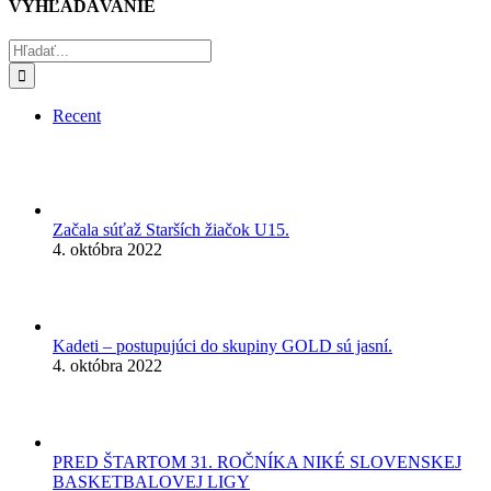
VYHĽADÁVANIE
Hľadať:
Recent
Začala súťaž Starších žiačok U15.
4. októbra 2022
Kadeti – postupujúci do skupiny GOLD sú jasní.
4. októbra 2022
PRED ŠTARTOM 31. ROČNÍKA NIKÉ SLOVENSKEJ
BASKETBALOVEJ LIGY