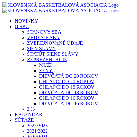
Skip
to
content
NOVINKY
O SBA
STANOVY SBA
VEDENIE SBA
ZVEREJŇOVANÉ ÚDAJE
SIEŇ SLÁVY
ŠTATÚT SIENE SLÁVY
REPREZENTÁCIE
MUŽI
ŽENY
DIEVČATÁ DO 20 ROKOV
CHLAPCI DO 20 ROKOV
CHLAPCI DO 18 ROKOV
DIEVČATÁ DO 18 ROKOV
CHLAPCI DO 16 ROKOV
DIEVČATÁ DO 16 ROKOV
2 %
KALENDÁR
SÚŤAŽE
2022/2023
2021/2022
2020/2021