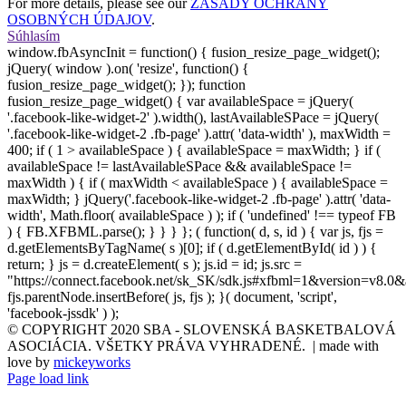
For more details, please see our
ZÁSADY OCHRANY
OSOBNÝCH ÚDAJOV
.
Súhlasím
window.fbAsyncInit = function() { fusion_resize_page_widget();
jQuery( window ).on( 'resize', function() {
fusion_resize_page_widget(); }); function
fusion_resize_page_widget() { var availableSpace = jQuery(
'.facebook-like-widget-2' ).width(), lastAvailableSPace = jQuery(
'.facebook-like-widget-2 .fb-page' ).attr( 'data-width' ), maxWidth =
400; if ( 1 > availableSpace ) { availableSpace = maxWidth; } if (
availableSpace != lastAvailableSPace && availableSpace !=
maxWidth ) { if ( maxWidth < availableSpace ) { availableSpace =
maxWidth; } jQuery('.facebook-like-widget-2 .fb-page' ).attr( 'data-
width', Math.floor( availableSpace ) ); if ( 'undefined' !== typeof FB
) { FB.XFBML.parse(); } } } }; ( function( d, s, id ) { var js, fjs =
d.getElementsByTagName( s )[0]; if ( d.getElementById( id ) ) {
return; } js = d.createElement( s ); js.id = id; js.src =
"https://connect.facebook.net/sk_SK/sdk.js#xfbml=1&version=v8.0&
fjs.parentNode.insertBefore( js, fjs ); }( document, 'script',
'facebook-jssdk' ) );
© COPYRIGHT 2020 SBA - SLOVENSKÁ BASKETBALOVÁ
ASOCIÁCIA. VŠETKY PRÁVA VYHRADENÉ. | made with
love by
mickeyworks
Page load link
Go