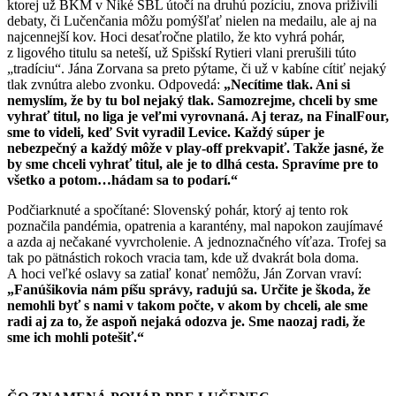
ktorej už BKM v Niké SBL útočí na druhú pozíciu, znova priživili
debaty, či Lučenčania môžu pomýšľať nielen na medailu, ale aj na
najcennejší kov. Hoci desaťročne platilo, že kto vyhrá pohár,
z ligového titulu sa neteší, už Spišskí Rytieri vlani prerušili túto
„tradíciu“. Jána Zorvana sa preto pýtame, či už v kabíne cítiť nejaký
tlak zvnútra alebo zvonku. Odpovedá:
„Necítime tlak. Ani si
nemyslím, že by tu bol nejaký tlak. Samozrejme, chceli by sme
vyhrať titul, no liga je veľmi vyrovnaná. Aj teraz, na FinalFour,
sme to videli, keď Svit vyradil Levice. Každý súper je
nebezpečný a každý môže v play-off prekvapiť. Takže jasné, že
by sme chceli vyhrať titul, ale je to dlhá cesta. Spravíme pre to
všetko a potom…hádam sa to podarí.“
Podčiarknuté a spočítané: Slovenský pohár, ktorý aj tento rok
poznačila pandémia, opatrenia a karantény, mal napokon zaujímavé
a azda aj nečakané vyvrcholenie. A jednoznačného víťaza. Trofej sa
tak po pätnástich rokoch vracia tam, kde už dvakrát bola doma.
A hoci veľké oslavy sa zatiaľ konať nemôžu, Ján Zorvan vraví:
„Fanúšikovia nám píšu správy, radujú sa. Určite je škoda, že
nemohli byť s nami v takom počte, v akom by chceli, ale sme
radi aj za to, že aspoň nejaká odozva je. Sme naozaj radi, že
sme ich mohli potešiť.“