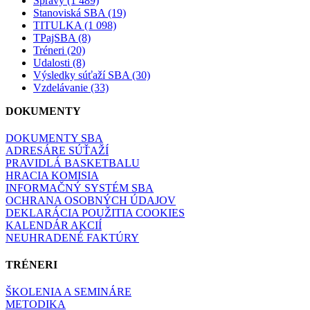
Správy (1 489)
Stanoviská SBA (19)
TITULKA (1 098)
TPajSBA (8)
Tréneri (20)
Udalosti (8)
Výsledky súťaží SBA (30)
Vzdelávanie (33)
DOKUMENTY
DOKUMENTY SBA
ADRESÁRE SÚŤAŽÍ
PRAVIDLÁ BASKETBALU
HRACIA KOMISIA
INFORMAČNÝ SYSTÉM SBA
OCHRANA OSOBNÝCH ÚDAJOV
DEKLARÁCIA POUŽITIA COOKIES
KALENDÁR AKCIÍ
NEUHRADENÉ FAKTÚRY
TRÉNERI
ŠKOLENIA A SEMINÁRE
METODIKA