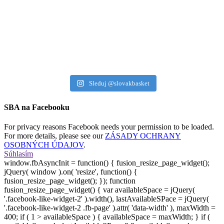
Sleduj @slovakbasket
SBA na Facebooku
For privacy reasons Facebook needs your permission to be loaded.
For more details, please see our
ZÁSADY OCHRANY
OSOBNÝCH ÚDAJOV
.
Súhlasím
window.fbAsyncInit = function() { fusion_resize_page_widget();
jQuery( window ).on( 'resize', function() {
fusion_resize_page_widget(); }); function
fusion_resize_page_widget() { var availableSpace = jQuery(
'.facebook-like-widget-2' ).width(), lastAvailableSPace = jQuery(
'.facebook-like-widget-2 .fb-page' ).attr( 'data-width' ), maxWidth =
400; if ( 1 > availableSpace ) { availableSpace = maxWidth; } if (