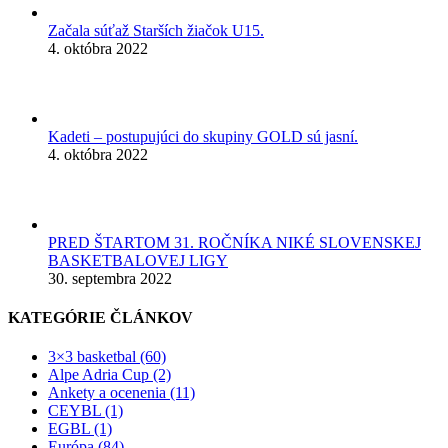
Začala súťaž Starších žiačok U15.
4. októbra 2022
Kadeti – postupujúci do skupiny GOLD sú jasní.
4. októbra 2022
PRED ŠTARTOM 31. ROČNÍKA NIKÉ SLOVENSKEJ
BASKETBALOVEJ LIGY
30. septembra 2022
KATEGÓRIE ČLÁNKOV
3×3 basketbal (60)
Alpe Adria Cup (2)
Ankety a ocenenia (11)
CEYBL (1)
EGBL (1)
Európa (84)