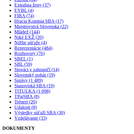
Extraliga ženy (37)
EYBL (4)
FIBA (74)
Hracia Komisia SBA (17)
Majstrovstvá Slovenska (22)
Mládež (144)
Niké EXŽ (20)
Nižšie súťaže (4)
Reprezentácie (484)
Rozhovory (76)
SBEL (1)
SBL (59)
Slováci v zahraničí (14)
Slovenský pohár (19)
Správy (1 489)
Stanoviská SBA (19)
TITULKA (1 098)
TPajSBA (8)
Tréneri (20)
Udalosti (8)
Výsledky súťaží SBA (30)
Vzdelávanie (33)
DOKUMENTY