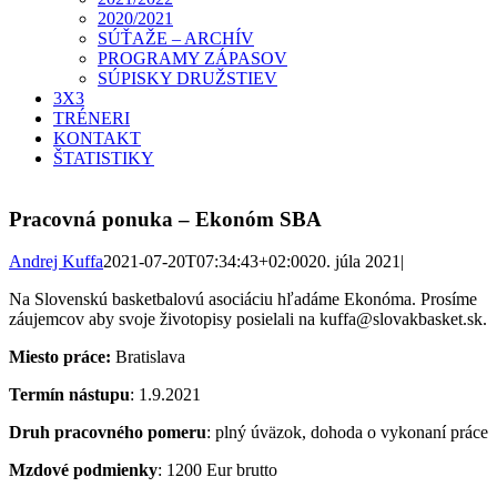
2020/2021
SÚŤAŽE – ARCHÍV
PROGRAMY ZÁPASOV
SÚPISKY DRUŽSTIEV
3X3
TRÉNERI
KONTAKT
ŠTATISTIKY
Pracovná ponuka – Ekonóm SBA
Andrej Kuffa
2021-07-20T07:34:43+02:00
20. júla 2021
|
Na Slovenskú basketbalovú asociáciu hľadáme Ekonóma. Prosíme
záujemcov aby svoje životopisy posielali na kuffa@slovakbasket.sk.
Miesto práce:
Bratislava
Termín nástupu
: 1.9.2021
Druh pracovného pomeru
: plný úväzok, dohoda o vykonaní práce
Mzdové podmienky
: 1200 Eur brutto