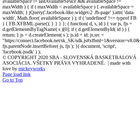
availableSpace != lastAvailableSPace && availableSpace !=
maxWidth ) { if ( maxWidth < availableSpace ) { availableSpace =
maxWidth; } jQuery('.facebook-like-widget-2 .fb-page' ).attr( 'data-
width', Math.floor( availableSpace ) ); if ( 'undefined' !== typeof FB
) { FB.XFBML.parse(); } } } }; ( function( d, s, id ) { var js, fjs =
d.getElementsByTagName( s )[0]; if ( d.getElementById( id ) ) {
return; } js = d.createElement( s ); js.id = id; js.src =
"https://connect.facebook.net/sk_SK/sdk.js#xfbml=1&version=v8.0&
fjs.parentNode.insertBefore( js, fjs ); }( document, 'script',
'facebook-jssdk' ) );
© COPYRIGHT 2020 SBA - SLOVENSKÁ BASKETBALOVÁ
ASOCIÁCIA. VŠETKY PRÁVA VYHRADENÉ. | made with
love by
mickeyworks
Page load link
Go to Top