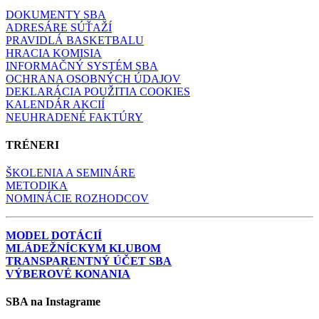
DOKUMENTY SBA
ADRESÁRE SÚŤAŽÍ
PRAVIDLÁ BASKETBALU
HRACIA KOMISIA
INFORMAČNÝ SYSTÉM SBA
OCHRANA OSOBNÝCH ÚDAJOV
DEKLARÁCIA POUŽITIA COOKIES
KALENDÁR AKCIÍ
NEUHRADENÉ FAKTÚRY
TRÉNERI
ŠKOLENIA A SEMINÁRE
METODIKA
NOMINÁCIE ROZHODCOV
MODEL DOTÁCIÍ
MLÁDEŽNÍCKYM KLUBOM
TRANSPARENTNÝ ÚČET SBA
VÝBEROVÉ KONANIA
SBA na Instagrame