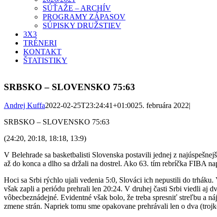
SÚŤAŽE – ARCHÍV
PROGRAMY ZÁPASOV
SÚPISKY DRUŽSTIEV
3X3
TRÉNERI
KONTAKT
ŠTATISTIKY
SRBSKO – SLOVENSKO 75:63
Andrej Kuffa
2022-02-25T23:24:41+01:00
25. februára 2022
|
SRBSKO – SLOVENSKO 75:63
(24:20, 20:18, 18:18, 13:9)
V Belehrade sa basketbalisti Slovenska postavili jednej z najúspešnejš
až do konca a dlho sa držali na dostrel. Ako 63. tím rebríčka FIBA n
Hoci sa Srbi rýchlo ujali vedenia 5:0, Slováci ich nepustili do trháku
však zapli a periódu prehrali
len 20:24. V druhej časti Srbi
viedli aj d
vôbec
beznádejné. Evidentné však bolo, že treba spresniť streľbu a n
zmene strán. Napriek tomu sme opakovane prehrávali len o dva (
troj