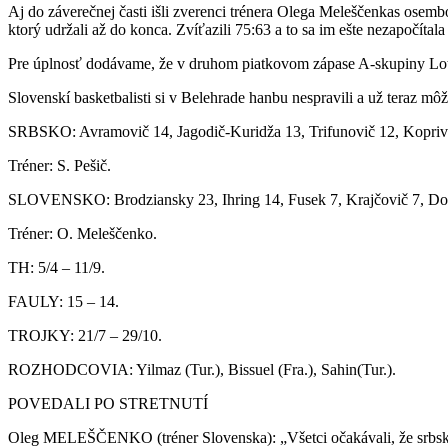
Aj do záverečnej časti išli zverenci trénera Olega
Meleščenka
s osembo
ktorý udržali až do konca. Zvíťazili 75:63
a to sa im ešte nezapočítala
Pre úplnosť dodávame, že v
druhom piatkovom zápase
A-skupiny
Lot
Slovenskí basketbalisti si
v Belehrade hanbu nespravili a už teraz mô
SRBSKO:
Avramovič
14,
Jagodič-Kuridža
13,
Trifunovič
12,
Kopriv
Tréner:
S.
Pešič
.
SLOVENSKO:
Brodziansky
23,
Ihring
14,
Fusek
7, Krajčovič 7,
Do
Tréner:
O.
Meleščenko
.
TH:
5/4 – 11/9.
FAULY:
15 – 14.
TROJKY:
21/7 – 29/10.
ROZHODCOVIA:
Yilmaz
(Tur.),
Bissuel
(
Fra
.),
Sahin
(Tur.).
POVEDALI PO STRETNUTÍ
Oleg MELEŠČENKO (tréner Slovenska):
„Všetci očakávali, že srb