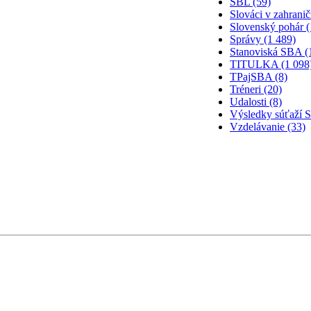
SBL (59)
Slováci v zahranič
Slovenský pohár (
Správy (1 489)
Stanoviská SBA (
TITULKA (1 098
TPajSBA (8)
Tréneri (20)
Udalosti (8)
Výsledky súťaží 
Vzdelávanie (33)