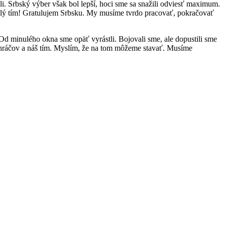
li. Srbský výber však bol lepší, hoci sme sa snažili odviesť maximum.
– celý tím! Gratulujem Srbsku. My musíme tvrdo pracovať, pokračovať
. Od minulého okna sme opäť vyrástli. Bojovali sme, ale dopustili sme
luhráčov a náš tím. Myslím, že na tom môžeme stavať. Musíme