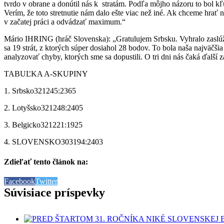
tvrdo v obrane a donútil nás k stratám. Podľa môjho názoru to bol kľú
Verím, že toto stretnutie nám dalo ešte viac než iné. Ak chceme hrať
v začatej práci a odvádzať maximum.“
Mário IHRING (hráč Slovenska):
„Gratulujem Srbsku. Vyhralo zaslúže
sa 19 strát, z ktorých súper dosiahol 28
bodov. To bola naša najväčšia
analyzovať chyby, ktorých sme sa dopustili. O tri dni nás čaká ďalší
TABUĽKA A-SKUPINY
1. Srbsko
3
2
1
245:236
5
2. Lotyšsko
3
2
1
248:240
5
3. Belgicko
3
2
1
221:192
5
4. SLOVENSKO
3
0
3
194:240
3
Zdieľať tento článok na:
Facebook
Twitter
Súvisiace príspevky