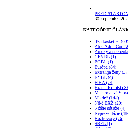
PRED ŠTARTOM
30. septembra 20
KATEGÓRIE ČLÁN
3×3 basketbal (60
Alpe Adria Cup (2
Ankety a ocenenia
CEYBL (1)
EGBL (1)
Európa (84)
Extraliga ženy (37
EYBL (4)
FIBA (74)
Hracia Komisia S
Majstrovstvá Slov
Mládež (144)
Niké EXŽ (20)
Nižšie súťaže (4)
Reprezentácie (48
Rozhovory (76)
SBEL (1)