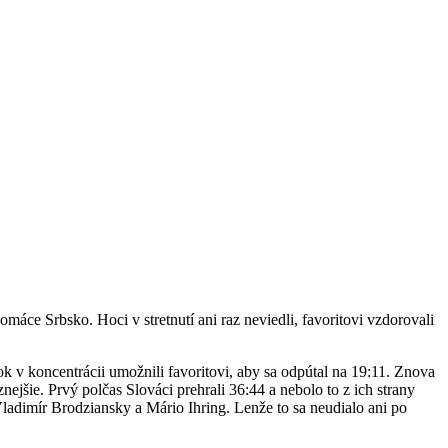
omáce Srbsko. Hoci v stretnutí ani raz neviedli, favoritovi vzdorovali
dok v koncentrácii umožnili favoritovi, aby sa odpútal na 19:11. Znova
znejšie. Prvý polčas Slováci
prehrali 36:44 a
nebolo to
z ich strany
Vladimír
Brodziansky
a Mário
Ihring
. Lenže to sa neudialo ani po