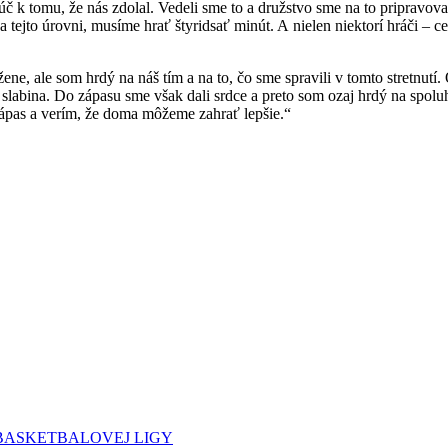
č k tomu, že nás zdolal. Vedeli sme to a družstvo sme na to pripravova
 na tejto úrovni, musíme hrať štyridsať minút. A nielen niektorí hráči 
ne, ale som hrdý na náš tím a na to, čo sme spravili v tomto stretnutí
 slabina. Do zápasu sme však dali srdce a preto som ozaj hrdý na spo
 zápas a verím, že doma môžeme zahrať lepšie.“