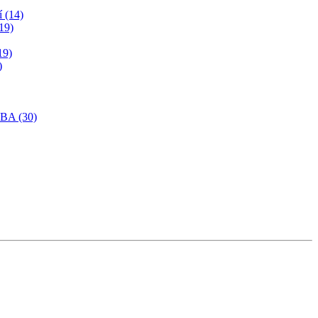
í (14)
19)
19)
)
SBA (30)