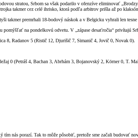
dovou stratou, Srbom sa však podarilo v ofenzíve eliminovať „
Brodz
 trojka takmer cez celé ihrisko, ktorá podľa arbitrov prišla až po klaksón
yši takmer premrhali 18-bodový náskok a v Belgicku vyhrali len tesne
žu pomýšľať na pondelkovú odvetu. V „zápase desaťročia“ privítajú Srb
ica
8,
Radanov
5 (
Ristič
12,
Djurišič
7,
Simanič
4,
Jovič
0,
Novak
0).
ležaj
0 (Petráš 4,
Bachan
3,
Abrhám
3,
Bojanovský
2,
Körner
0, T.
Ma
ský tím nás porazí. Tak to môže pôsobiť, pretože sme začali budovať n