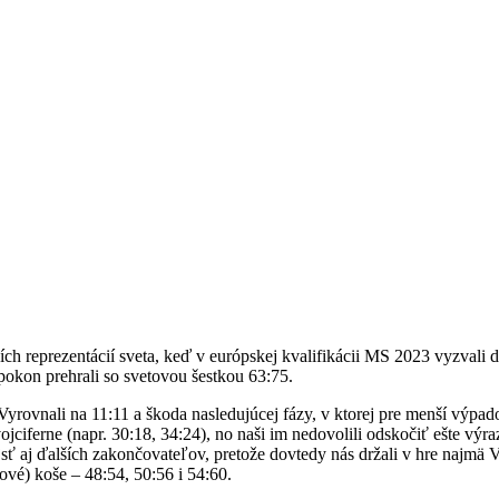
ích reprezentácií sveta, keď v európskej kvalifikácii MS 2023 vyzvali d
apokon prehrali so
svetovou
šestkou 63:75
.
. Vyrovnali na 11:11 a škoda nasledujúcej fázy, v ktorej pre menší výpa
vojciferne (napr. 30:18, 34:24)
, no
naši im nedovolili odskočiť ešte výra
ájsť aj ďalších zakončovateľov, pretože dovtedy nás držali v hre najmä 
kové
) koše – 48:54, 50:56 i 54:60.