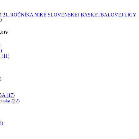
 31. ROČNÍKA NIKÉ SLOVENSKEJ BASKETBALOVEJ LIGY
22
KOV
)
)
 (11)
)
BA (17)
enska (22)
4)