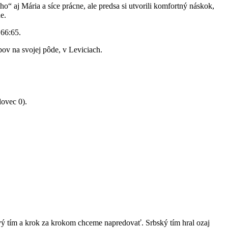
yho
“ aj Mária a síce prácne, ale predsa si utvorili komfortný náskok,
e.
 66:65.
ov na svojej pôde, v Leviciach.
lovec
0).
ový tím a krok za krokom chceme napredovať. Srbský tím hral ozaj