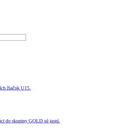
ších žiačok U15.
úci do skupiny GOLD sú jasní.